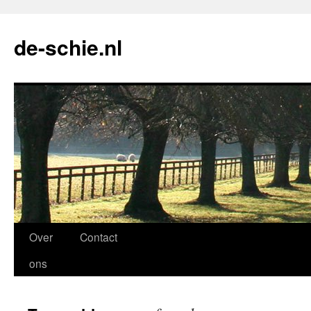
de-schie.nl
Spring
Over
Contact
naar
ons
de