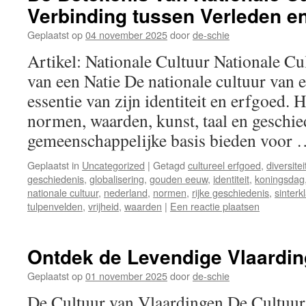
Verbinding tussen Verleden e
Geplaatst op
04 november 2025
door
de-schie
Artikel: Nationale Cultuur Nationale C
van een Natie De nationale cultuur van 
essentie van zijn identiteit en erfgoed. H
normen, waarden, kunst, taal en geschie
gemeenschappelijke basis bieden voor
Geplaatst in
Uncategorized
|
Getagd
cultureel erfgoed
,
diversitei
geschiedenis
,
globalisering
,
gouden eeuw
,
identiteit
,
koningsdag
nationale cultuur
,
nederland
,
normen
,
rijke geschiedenis
,
sinterk
tulpenvelden
,
vrijheid
,
waarden
|
Een reactie plaatsen
Ontdek de Levendige Vlaardin
Geplaatst op
01 november 2025
door
de-schie
De Cultuur van Vlaardingen De Cultuur