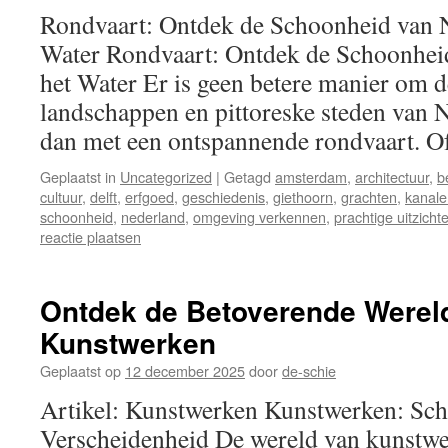
Rondvaart: Ontdek de Schoonheid van N
Water Rondvaart: Ontdek de Schoonhei
het Water Er is geen betere manier om d
landschappen en pittoreske steden van 
dan met een ontspannende rondvaart. 
Geplaatst in
Uncategorized
|
Getagd
amsterdam
,
architectuur
,
b
cultuur
,
delft
,
erfgoed
,
geschiedenis
,
giethoorn
,
grachten
,
kanale
schoonheid
,
nederland
,
omgeving verkennen
,
prachtige uitzicht
reactie plaatsen
Ontdek de Betoverende Werel
Kunstwerken
Geplaatst op
12 december 2025
door
de-schie
Artikel: Kunstwerken Kunstwerken: Sch
Verscheidenheid De wereld van kunstwe