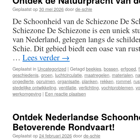
Ontdek de Natuurpracht van d
Geplaatst op
30 mei 2026
door
de-schie
De Schoonheid van de Schiezone De Sc
Schiezone De Schiezone is een uniek stu
van Nederland, gelegen langs de schild
Schie. Dit gebied biedt een oase van rus
…
Lees verder
→
Geplaatst in
Uncategorized
|
Getagd
beekjes
,
bossen
,
erfgoed
,
geschiedenis
,
groen
,
luchtcirculatie
,
maatregelen
,
materialen
,
na
ongedierte
,
opruimen
,
organisatie
,
planken
,
rekken
,
rommel
,
rus
stedelijke ontwikkeling
,
ventilatie
,
verlichting
,
vochtproblemen
,
vo
werkomgeving
|
Een reactie plaatsen
Ontdek Nederlandse Schoonh
Betoverende Rondvaart!
Geplaatst op
24 februari 2026
door
de-schie