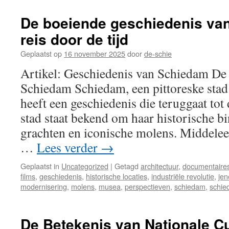
De boeiende geschiedenis va
reis door de tijd
Geplaatst op
16 november 2025
door
de-schie
Artikel: Geschiedenis van Schiedam De 
Schiedam Schiedam, een pittoreske stad
heeft een geschiedenis die teruggaat to
stad staat bekend om haar historische b
grachten en iconische molens. Middele
…
Lees verder
→
Geplaatst in
Uncategorized
|
Getagd
architectuur
,
documentaire
films
,
geschiedenis
,
historische locaties
,
industriële revolutie
,
jen
modernisering
,
molens
,
musea
,
perspectieven
,
schiedam
,
schie
De Betekenis van Nationale Cu