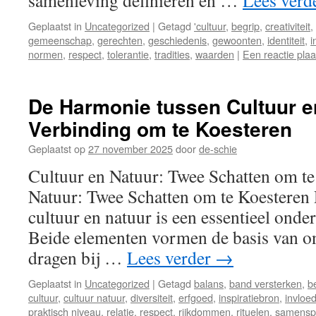
samenleving definiëren en …
Lees verd
Geplaatst in
Uncategorized
|
Getagd
'cultuur
,
begrip
,
creativiteit
,
gemeenschap
,
gerechten
,
geschiedenis
,
gewoonten
,
identiteit
,
i
normen
,
respect
,
tolerantie
,
tradities
,
waarden
|
Een reactie pla
De Harmonie tussen Cultuur e
Verbinding om te Koesteren
Geplaatst op
27 november 2025
door
de-schie
Cultuur en Natuur: Twee Schatten om te
Natuur: Twee Schatten om te Koesteren 
cultuur en natuur is een essentieel onde
Beide elementen vormen de basis van o
dragen bij …
Lees verder
→
Geplaatst in
Uncategorized
|
Getagd
balans
,
band versterken
,
b
cultuur
,
cultuur natuur
,
diversiteit
,
erfgoed
,
inspiratiebron
,
invloe
praktisch niveau
,
relatie
,
respect
,
rijkdommen
,
rituelen
,
samensp