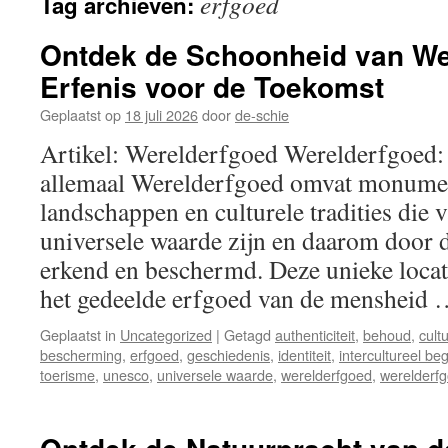
erfgoed
Tag archieven:
inhoud
Ontdek de Schoonheid van We
Erfenis voor de Toekomst
Geplaatst op
18 juli 2026
door
de-schie
Artikel: Werelderfgoed Werelderfgoed:
allemaal Werelderfgoed omvat monume
landschappen en culturele tradities die v
universele waarde zijn en daarom doo
erkend en beschermd. Deze unieke loca
het gedeelde erfgoed van de mensheid
Geplaatst in
Uncategorized
|
Getagd
authenticiteit
,
behoud
,
cultu
bescherming
,
erfgoed
,
geschiedenis
,
identiteit
,
intercultureel beg
toerisme
,
unesco
,
universele waarde
,
werelderfgoed
,
werelderfg