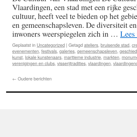
Vlaardingen, een stad met een rijke ges
cultuur, heeft veel te bieden op het geb
en gemeenschapsleven. De diversiteit en 
inwoners weerspiegelen zich in …
Lees
Geplaatst in
Uncategorized
|
Getagd
ateliers
,
bruisende stad
,
cre
evenementen
,
festivals
,
galeries
,
gemeenschapsleven
,
geschied
kunst
,
lokale kunstenaars
,
maritieme industrie
,
markten
,
monum
verenigingen en clubs
,
visserijtradities
,
vlaardingen
,
vlaardingenc
←
Oudere berichten