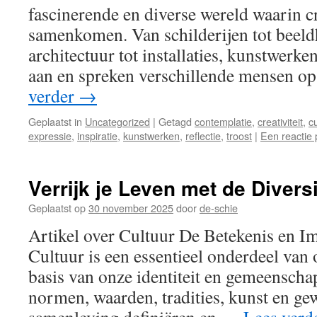
fascinerende en diverse wereld waarin cr
samenkomen. Van schilderijen tot beel
architectuur tot installaties, kunstwer
aan en spreken verschillende mensen o
verder
→
Geplaatst in
Uncategorized
|
Getagd
contemplatie
,
creativiteit
,
cu
expressie
,
inspiratie
,
kunstwerken
,
reflectie
,
troost
|
Een reactie 
Verrijk je Leven met de Diversi
Geplaatst op
30 november 2025
door
de-schie
Artikel over Cultuur De Betekenis en I
Cultuur is een essentieel onderdeel van
basis van onze identiteit en gemeenscha
normen, waarden, tradities, kunst en ge