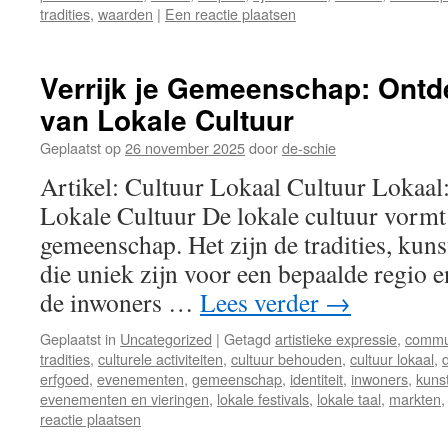
tradities
,
waarden
|
Een reactie plaatsen
Verrijk je Gemeenschap: Ont
van Lokale Cultuur
Geplaatst op
26 november 2025
door
de-schie
Artikel: Cultuur Lokaal Cultuur Lokaa
Lokale Cultuur De lokale cultuur vormt 
gemeenschap. Het zijn de tradities, ku
die uniek zijn voor een bepaalde regio en
de inwoners …
Lees verder
→
Geplaatst in
Uncategorized
|
Getagd
artistieke expressie
,
commu
tradities
,
culturele activiteiten
,
cultuur behouden
,
cultuur lokaal
,
erfgoed
,
evenementen
,
gemeenschap
,
identiteit
,
inwoners
,
kuns
evenementen en vieringen
,
lokale festivals
,
lokale taal
,
markten
reactie plaatsen