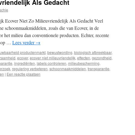
vriendelijk Als Gedacht
schie
ijk Ecover Niet Zo Milieuvriendelijk Als Gedacht Veel
he schoonmaakmiddelen, zoals die van Ecover, in de
oor het milieu dan conventionele producten. Echter, recente
w op …
Lees verder
→
ouwbaarheid productenmarkt
,
bewustwording
,
biologisch afbreekbaar
,
rzaamheid
,
ecover
,
ecover niet milieuvriendelijk
,
effecten
,
gezondheid
,
parantie
,
ingrediënten
,
labels controleren
,
milieubescherming
,
erzoek
,
regulering verbeteren
,
schoonmaakmiddelen
,
transparantie
,
men
|
Een reactie plaatsen