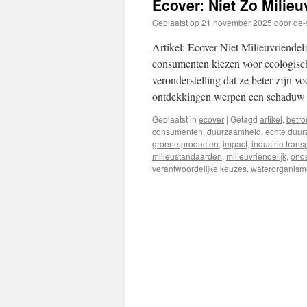
Ecover: Niet Zo Milieu
inhoud
Geplaatst op
21 november 2025
door
de-
Artikel: Ecover Niet Milieuvriendel
consumenten kiezen voor ecologisc
veronderstelling dat ze beter zijn v
ontdekkingen werpen een schadu
Geplaatst in
ecover
|
Getagd
artikel
,
betr
consumenten
,
duurzaamheid
,
echte duu
groene producten
,
impact
,
industrie trans
milieustandaarden
,
milieuvriendelijk
,
ond
verantwoordelijke keuzes
,
waterorganis