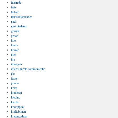
fairtrade
fiets
fietsen
fietsrouteplanner
geel
geschiedenis
google
groen
hbo
hema
huizen
ikea
ing
inloggen
interculturele communicatie
iso
jeans
jumbo
kerst
kinderen
kleding
kleine
knooppunt
koffiebonen
kraamcadeau