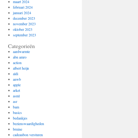
maart 2024
februari 2024
januari 2024
december 2023
november 2023
oktober 2023
september 2023
Categorieën
aardwarmte
abn amro
action
albert heijn
aldi
anwb
apple
arket
asml
asr
bam
basics
bedankjes
bezienswaardigheden
bruine
cadeaubon versturen