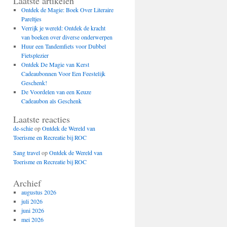
Laatste artikelen
Ontdek de Magie: Boek Over Literaire
Pareltjes
Verrijk je wereld: Ontdek de kracht
van boeken over diverse onderwerpen
Huur een Tandemfiets voor Dubbel
Fietsplezier
Ontdek De Magie van Kerst
Cadeaubonnen Voor Een Feestelijk
Geschenk!
De Voordelen van een Keuze
Cadeaubon als Geschenk
Laatste reacties
de-schie
op
Ontdek de Wereld van
Toerisme en Recreatie bij ROC
Sang travel
op
Ontdek de Wereld van
Toerisme en Recreatie bij ROC
Archief
augustus 2026
juli 2026
juni 2026
mei 2026