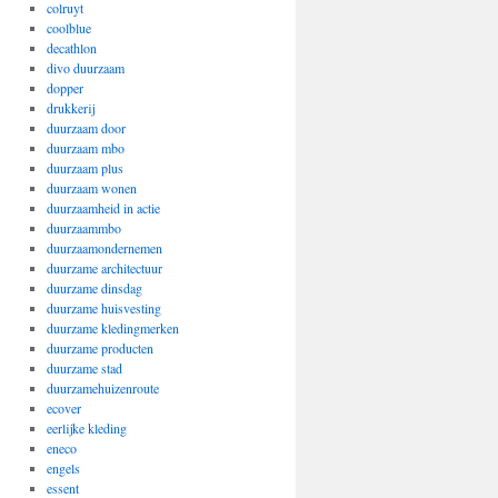
colruyt
coolblue
decathlon
divo duurzaam
dopper
drukkerij
duurzaam door
duurzaam mbo
duurzaam plus
duurzaam wonen
duurzaamheid in actie
duurzaammbo
duurzaamondernemen
duurzame architectuur
duurzame dinsdag
duurzame huisvesting
duurzame kledingmerken
duurzame producten
duurzame stad
duurzamehuizenroute
ecover
eerlijke kleding
eneco
engels
essent