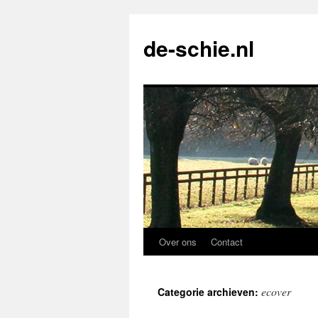
de-schie.nl
Over ons
Contact
Spring
naar
ecover
Categorie archieven:
de