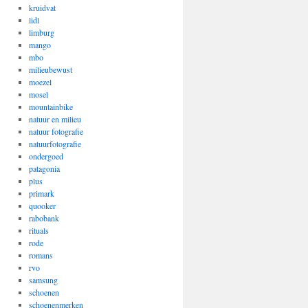
kruidvat
lidl
limburg
mango
mbo
milieubewust
moezel
mosel
mountainbike
natuur en milieu
natuur fotografie
natuurfotografie
ondergoed
patagonia
plus
primark
quooker
rabobank
rituals
rode
romans
rvo
samsung
schoenen
schoenenmerken