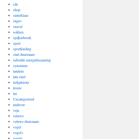
sde
shop
sinterklaas
sligro
snavel
sokken
spijkerbroek
sport
sportkleding
start duurzaam
subsidie energiebesparing
synoniem
tandem
tata steel
trekpleister
trouw
tui
Uncategorized
unilever
veja
veluwe
veluwe duurzaam
vogel
vogel's
vogels