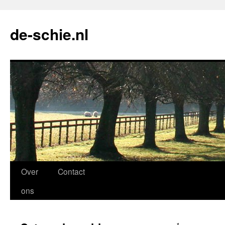
de-schie.nl
Spring
Over
Contact
naar
ons
de