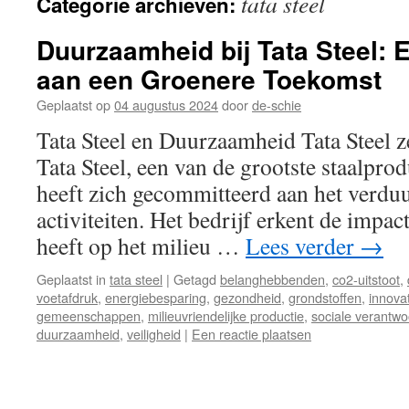
tata steel
Categorie archieven:
inhoud
Duurzaamheid bij Tata Steel: 
aan een Groenere Toekomst
Geplaatst op
04 augustus 2024
door
de-schie
Tata Steel en Duurzaamheid Tata Steel 
Tata Steel, een van de grootste staalpro
heeft zich gecommitteerd aan het verdu
activiteiten. Het bedrijf erkent de impact
heeft op het milieu …
Lees verder
→
Geplaatst in
tata steel
|
Getagd
belanghebbenden
,
co2-uitstoot
,
voetafdruk
,
energiebesparing
,
gezondheid
,
grondstoffen
,
innova
gemeenschappen
,
milieuvriendelijke productie
,
sociale verantwo
duurzaamheid
,
veiligheid
|
Een reactie plaatsen