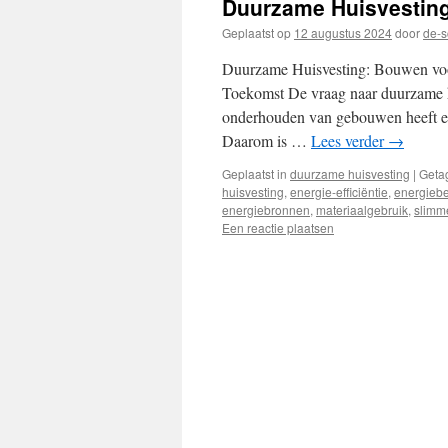
Duurzame Huisvestin
inhoud
Geplaatst op
12 augustus 2024
door
de-s
Duurzame Huisvesting: Bouwen vo
Toekomst De vraag naar duurzame h
onderhouden van gebouwen heeft een
Daarom is …
Lees verder
→
Geplaatst in
duurzame huisvesting
|
Geta
huisvesting
,
energie-efficiëntie
,
energieb
energiebronnen
,
materiaalgebruik
,
slimm
Een reactie plaatsen