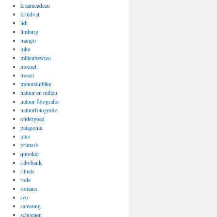
kraamcadeau
kruidvat
lidl
limburg
mango
mbo
milieubewust
moezel
mosel
mountainbike
natuur en milieu
natuur fotografie
natuurfotografie
ondergoed
patagonia
plus
primark
quooker
rabobank
rituals
rode
romans
rvo
samsung
schoenen