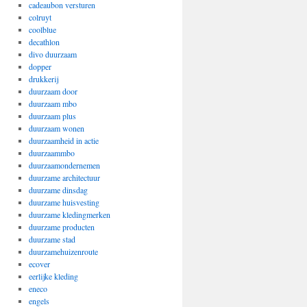
cadeaubon versturen
colruyt
coolblue
decathlon
divo duurzaam
dopper
drukkerij
duurzaam door
duurzaam mbo
duurzaam plus
duurzaam wonen
duurzaamheid in actie
duurzaammbo
duurzaamondernemen
duurzame architectuur
duurzame dinsdag
duurzame huisvesting
duurzame kledingmerken
duurzame producten
duurzame stad
duurzamehuizenroute
ecover
eerlijke kleding
eneco
engels