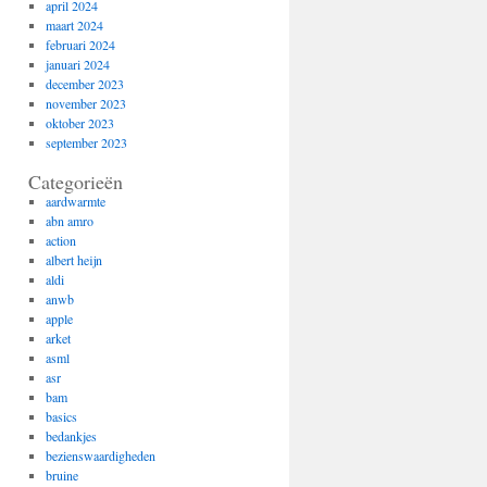
april 2024
maart 2024
februari 2024
januari 2024
december 2023
november 2023
oktober 2023
september 2023
Categorieën
aardwarmte
abn amro
action
albert heijn
aldi
anwb
apple
arket
asml
asr
bam
basics
bedankjes
bezienswaardigheden
bruine