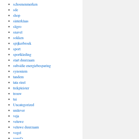
schoenenmerken
sde
shop
sinterklaas
sligro
snavel
sokken
spijkerbroek
sport
sportkleding
start duurzaam
subsidie energiebesparing
synoniem
tandem
tata steel
trekpleister
trouw
tui
Uncategorized
unilever
veja
veluwe
veluwe duurzaam
vogel
vogel's