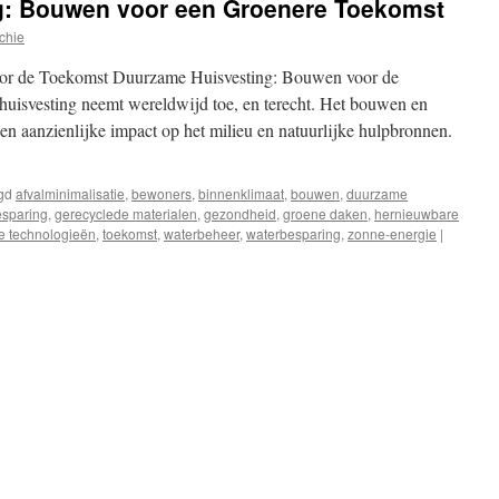
g: Bouwen voor een Groenere Toekomst
chie
or de Toekomst Duurzame Huisvesting: Bouwen voor de
uisvesting neemt wereldwijd toe, en terecht. Het bouwen en
 aanzienlijke impact op het milieu en natuurlijke hulpbronnen.
gd
afvalminimalisatie
,
bewoners
,
binnenklimaat
,
bouwen
,
duurzame
esparing
,
gerecyclede materialen
,
gezondheid
,
groene daken
,
hernieuwbare
e technologieën
,
toekomst
,
waterbeheer
,
waterbesparing
,
zonne-energie
|