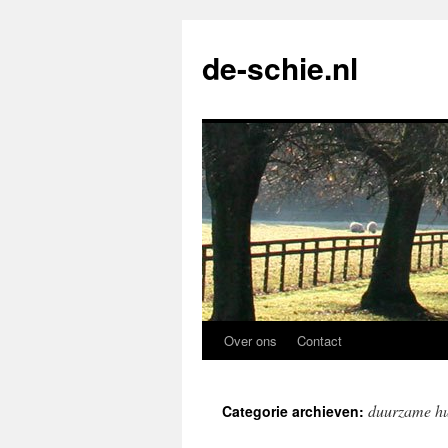
de-schie.nl
Over ons
Contact
Spring
naar
duurzame hu
Categorie archieven:
de