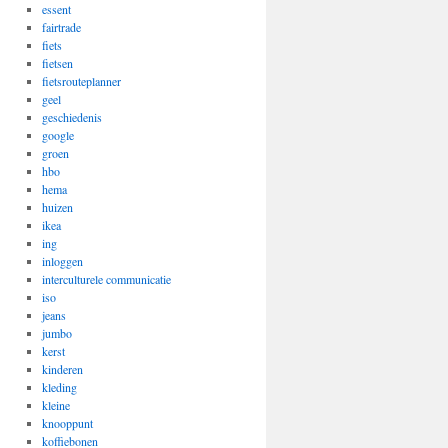
essent
fairtrade
fiets
fietsen
fietsrouteplanner
geel
geschiedenis
google
groen
hbo
hema
huizen
ikea
ing
inloggen
interculturele communicatie
iso
jeans
jumbo
kerst
kinderen
kleding
kleine
knooppunt
koffiebonen