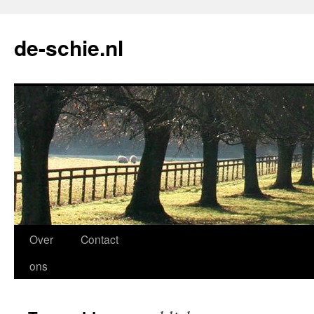
de-schie.nl
Spring
Over
Contact
naar
ons
de