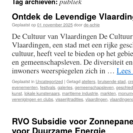
publiek
Tag archieven:
inhoud
Ontdek de Levendige Vlaardin
Geplaatst op
01 november 2025
door
de-schie
De Cultuur van Vlaardingen De Cultuur
Vlaardingen, een stad met een rijke ges
cultuur, heeft veel te bieden op het geb
en gemeenschapsleven. De diversiteit en 
inwoners weerspiegelen zich in …
Lees
Geplaatst in
Uncategorized
|
Getagd
ateliers
,
bruisende stad
,
cre
evenementen
,
festivals
,
galeries
,
gemeenschapsleven
,
geschied
kunst
,
lokale kunstenaars
,
maritieme industrie
,
markten
,
monum
verenigingen en clubs
,
visserijtradities
,
vlaardingen
,
vlaardingenc
RVO Subsidie voor Zonnepane
voor Duurzame Energie