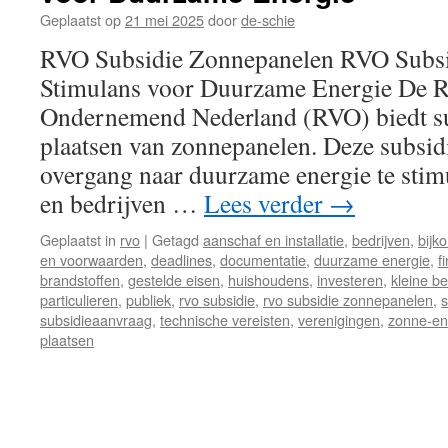
Geplaatst op
21 mei 2025
door
de-schie
RVO Subsidie Zonnepanelen RVO Subsi
Stimulans voor Duurzame Energie De Ri
Ondernemend Nederland (RVO) biedt su
plaatsen van zonnepanelen. Deze subsid
overgang naar duurzame energie te sti
en bedrijven …
Lees verder
→
Geplaatst in
rvo
|
Getagd
aanschaf en installatie
,
bedrijven
,
bijk
en voorwaarden
,
deadlines
,
documentatie
,
duurzame energie
,
f
brandstoffen
,
gestelde eisen
,
huishoudens
,
investeren
,
kleine be
particulieren
,
publiek
,
rvo subsidie
,
rvo subsidie zonnepanelen
,
subsidieaanvraag
,
technische vereisten
,
verenigingen
,
zonne-en
plaatsen