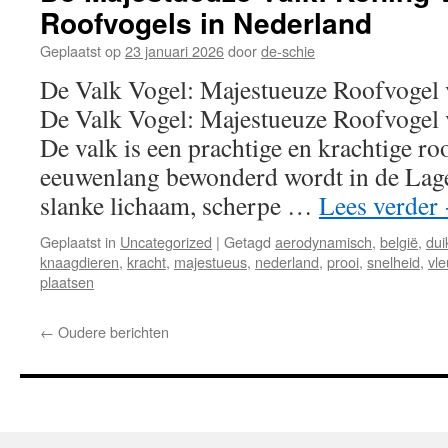
Roofvogels in Nederland
Geplaatst op
23 januari 2026
door
de-schie
De Valk Vogel: Majestueuze Roofvogel
De Valk Vogel: Majestueuze Roofvogel
De valk is een prachtige en krachtige ro
eeuwenlang bewonderd wordt in de Lage
slanke lichaam, scherpe …
Lees verder
Geplaatst in
Uncategorized
|
Getagd
aerodynamisch
,
belgië
,
dui
knaagdieren
,
kracht
,
majestueus
,
nederland
,
prooi
,
snelheid
,
vle
plaatsen
←
Oudere berichten