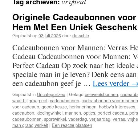
vrijheid
Tag archieven:
inhoud
Originele Cadeaubonnen voor
Hem Met Een Uniek Geschenk
Geplaatst op
03 juli 2026
door
de-schie
Cadeaubonnen voor Mannen: Verras He
Cadeau Cadeaubonnen voor Mannen: V
Perfect Cadeau Op zoek naar het ideale
speciale man in je leven? Denk eens aa
een cadeaubon geef je …
Lees verder
Geplaatst in
Uncategorized
|
Getagd
belevenisbonnen
,
cadeaub
waar hij graag eet
,
cadeaubonnen
,
cadeaubonnen voor mannen
voor cadeaub
,
goede keuze
,
herinneringen
,
hobby's interesses
,
cadeaubon
,
kledingwinkel
,
mannen
,
opties
,
perfect cadeau
,
pers
cadeaubonnen
,
sportwinkel
,
vaderdag
,
verjaardag
,
verras
,
vrijhe
man graag winkelt
|
Een reactie plaatsen