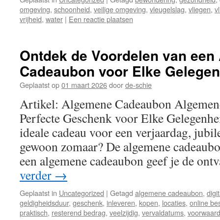
omgeving
,
schoonheid
,
veilige omgeving
,
vleugelslag
,
vliegen
,
v
vrijheid
,
water
|
Een reactie plaatsen
Ontdek de Voordelen van een
Cadeaubon voor Elke Gelegen
Geplaatst op
01 maart 2026
door
de-schie
Artikel: Algemene Cadeaubon Algemen
Perfecte Geschenk voor Elke Gelegenhe
ideale cadeau voor een verjaardag, jubil
gewoon zomaar? De algemene cadeaubon
een algemene cadeaubon geef je de on
verder
→
Geplaatst in
Uncategorized
|
Getagd
algemene cadeaubon
,
digi
geldigheidsduur
,
geschenk
,
inleveren
,
kopen
,
locaties
,
online be
praktisch
,
resterend bedrag
,
veelzijdig
,
vervaldatums
,
voorwaar