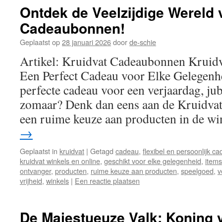
Ontdek de Veelzijdige Wereld 
Cadeaubonnen!
Geplaatst op
28 januari 2026
door
de-schie
Artikel: Kruidvat Cadeaubonnen Kruid
Een Perfect Cadeau voor Elke Gelegenh
perfecte cadeau voor een verjaardag, j
zomaar? Denk dan eens aan de Kruidva
een ruime keuze aan producten in de w
→
Geplaatst in
kruidvat
|
Getagd
cadeau
,
flexibel en persoonlijk c
kruidvat winkels en online
,
geschikt voor elke gelegenheid
,
items
ontvanger
,
producten
,
ruime keuze aan producten
,
speelgoed
,
v
vrijheid
,
winkels
|
Een reactie plaatsen
De Majestueuze Valk: Koning 