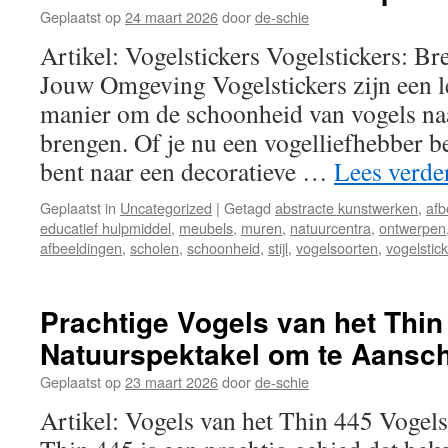
Geplaatst op
24 maart 2026
door
de-schie
Artikel: Vogelstickers Vogelstickers: B
Jouw Omgeving Vogelstickers zijn een l
manier om de schoonheid van vogels na
brengen. Of je nu een vogelliefhebber 
bent naar een decoratieve …
Lees verde
Geplaatst in
Uncategorized
|
Getagd
abstracte kunstwerken
,
afb
educatief hulpmiddel
,
meubels
,
muren
,
natuurcentra
,
ontwerpen
afbeeldingen
,
scholen
,
schoonheid
,
stijl
,
vogelsoorten
,
vogelstic
Prachtige Vogels van het Thin
Natuurspektakel om te Aans
Geplaatst op
23 maart 2026
door
de-schie
Artikel: Vogels van het Thin 445 Vogel