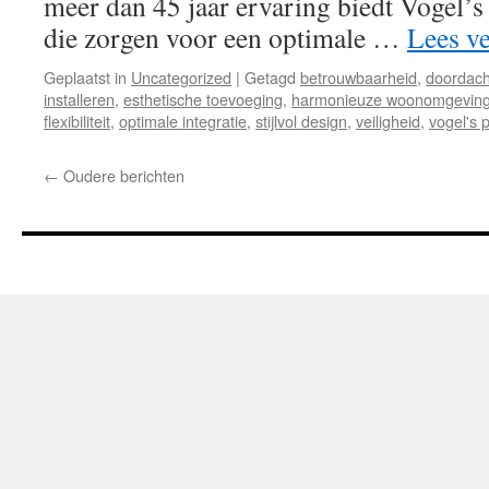
meer dan 45 jaar ervaring biedt Vogel’s
die zorgen voor een optimale …
Lees v
Geplaatst in
Uncategorized
|
Getagd
betrouwbaarheid
,
doordach
installeren
,
esthetische toevoeging
,
harmonieuze woonomgevin
flexibiliteit
,
optimale integratie
,
stijlvol design
,
veiligheid
,
vogel's 
←
Oudere berichten