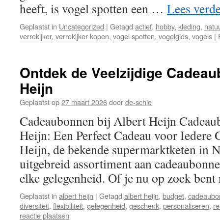
heeft, is vogel spotten een …
Lees verd
Geplaatst in
Uncategorized
|
Getagd
actief
,
hobby
,
kleding
,
natu
verrekijker
,
verrekijker kopen
,
vogel spotten
,
vogelgids
,
vogels
|
Ontdek de Veelzijdige Cadeaub
Heijn
Geplaatst op
27 maart 2026
door
de-schie
Cadeaubonnen bij Albert Heijn Cadeaub
Heijn: Een Perfect Cadeau voor Iedere 
Heijn, de bekende supermarktketen in N
uitgebreid assortiment aan cadeaubonnen
elke gelegenheid. Of je nu op zoek ben
Geplaatst in
albert heijn
|
Getagd
albert heijn
,
budget
,
cadeaubo
diversiteit
,
flexibiliteit
,
gelegenheid
,
geschenk
,
personaliseren
,
re
reactie plaatsen