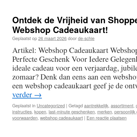
Ontdek de Vrijheid van Shopp
Webshop Cadeaukaart!
Geplaatst op
26 maart 2026
door
de-schie
Artikel: Webshop Cadeaukaart Webshop
Perfecte Geschenk Voor Iedere Gelegen
ideale cadeau voor een verjaardag, jub
zomaar? Denk dan eens aan een websho
een webshop cadeaukaart geef je de on
verder
→
Geplaatst in
Uncategorized
|
Getagd
aantrekkelijk
,
assortiment
,
instructies
,
kopen
,
last-minute geschenken
,
merken
,
persoonlijk
voorwaarden
,
webshop cadeaukaart
|
Een reactie plaatsen