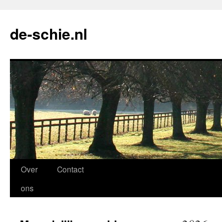
de-schie.nl
Spring
Over
Contact
naar
ons
de