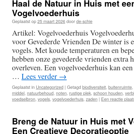
Haal de Natuur in Huis met ee
Vogelvoederhuis
Geplaatst op
25 maart 2026
door
de-schie
Artikel: Vogelvoederhuis Vogelvoederh
voor Gevederde Vrienden De winter is e
vogels. Met koude temperaturen en bep
hebben onze gevederde vrienden extra h
overleven. Een vogelvoederhuis kan een
…
Lees verder
→
Geplaatst in
Uncategorized
|
Getagd
biodiversiteit
,
buitenruimte
middel
,
natuurbehoud
,
noten
,
rustige plek
,
schoon houden
,
verb
voedselbron
,
vogels
,
vogelvoederhuis
,
zaden
|
Een reactie plaa
Breng de Natuur in Huis met V
Een Creatieve Decoratieoptie