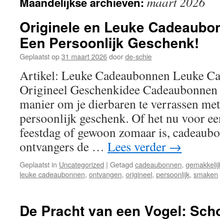
maart 2026
Maandelijkse archieven:
inhoud
Originele en Leuke Cadeaubon
Een Persoonlijk Geschenk!
Geplaatst op
31 maart 2026
door
de-schie
Artikel: Leuke Cadeaubonnen Leuke C
Origineel Geschenkidee Cadeaubonnen z
manier om je dierbaren te verrassen met
persoonlijk geschenk. Of het nu voor ee
feestdag of gewoon zomaar is, cadeaub
ontvangers de …
Lees verder
→
Geplaatst in
Uncategorized
|
Getagd
cadeaubonnen
,
gemakkelij
leuke cadeaubonnen
,
ontvangen
,
origineel
,
persoonlijk
,
smaken
De Pracht van een Vogel: Sch