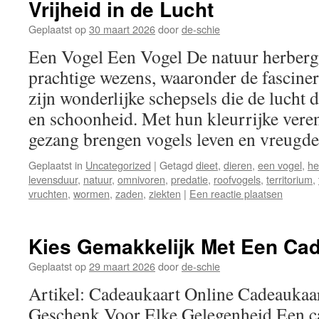
Vrijheid in de Lucht
Geplaatst op
30 maart 2026
door
de-schie
Een Vogel Een Vogel De natuur herberg
prachtige wezens, waaronder de fascine
zijn wonderlijke schepsels die de lucht 
en schoonheid. Met hun kleurrijke vere
gezang brengen vogels leven en vreug
Geplaatst in
Uncategorized
|
Getagd
dieet
,
dieren
,
een vogel
,
he
levensduur
,
natuur
,
omnivoren
,
predatie
,
roofvogels
,
territorium
,
vruchten
,
wormen
,
zaden
,
ziekten
|
Een reactie plaatsen
Kies Gemakkelijk Met Een Cad
Geplaatst op
29 maart 2026
door
de-schie
Artikel: Cadeaukaart Online Cadeaukaar
Geschenk Voor Elke Gelegenheid Een c