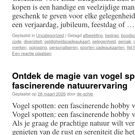
kopen is een handige en veelzijdige ma
geschenk te geven voor elke gelegenheid
een verjaardag, jubileum, feestdag of 
Geplaatst in
Uncategorized
|
Getagd
afbeelding
,
bedrag
,
boods
code
,
diversiteit
,
geldigheidscadeaukaart
,
gelegenheid
,
gemak
,
merken
,
oplossing
,
personaliseren
,
soorten cadeaukaarten
,
tijd
Een reactie plaatsen
Ontdek de magie van vogel sp
fascinerende natuurervaring
Geplaatst op
28 maart 2026
door
de-schie
Vogel spotten: een fascinerende hobby 
Vogel spotten: een fascinerende hobby 
Als je graag de prachtige natuur wilt ve
genieten van de rust en sereniteit die he