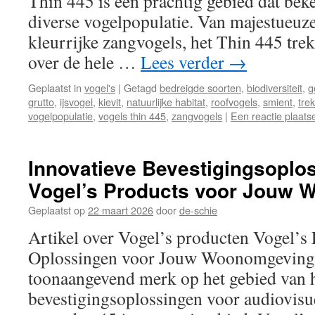
Thin 445 is een prachtig gebied dat bek
diverse vogelpopulatie. Van majestueuze
kleurrijke zangvogels, het Thin 445 trek
over de hele …
Lees verder
→
Geplaatst in
vogel's
|
Getagd
bedreigde soorten
,
biodiversiteit
,
g
grutto
,
ijsvogel
,
kievit
,
natuurlijke habitat
,
roofvogels
,
smient
,
tre
vogelpopulatie
,
vogels thin 445
,
zangvogels
|
Een reactie plaats
Innovatieve Bevestigingsoplo
Vogel’s Products voor Jouw
Geplaatst op
22 maart 2026
door
de-schie
Artikel over Vogel’s producten Vogel’s 
Oplossingen voor Jouw Woonomgeving V
toonaangevend merk op het gebied van
bevestigingsoplossingen voor audiovisu