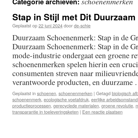
schoenenmerken
Categorie archieven:
inhoud
Stap in Stijl met Dit Duurza
Geplaatst op
22 juni 2024
door
de-schie
Duurzaam Schoenenmerk: Stap in de Gr
Duurzaam Schoenenmerk: Stap in de Gr
mode-industrie ondergaat een groene re
schoenenmerken spelen hierin een crucia
consumenten streven naar milieuvriendel
verantwoorde producten, en duurzame
Geplaatst in
schoenen
,
schoenenmerken
|
Getagd
biologisch af
schoenenmerk
,
ecologische voetafdruk
,
eerlijke arbeidsomstan
productieprocessen
,
gerecyclede materialen
,
groene revolutie
,
m
transparantie in toeleveringsketen
|
Een reactie plaatsen