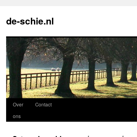
de-schie.nl
Spring
Over
Contact
naar
ons
de