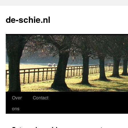
de-schie.nl
Spring
Over
Contact
naar
ons
de