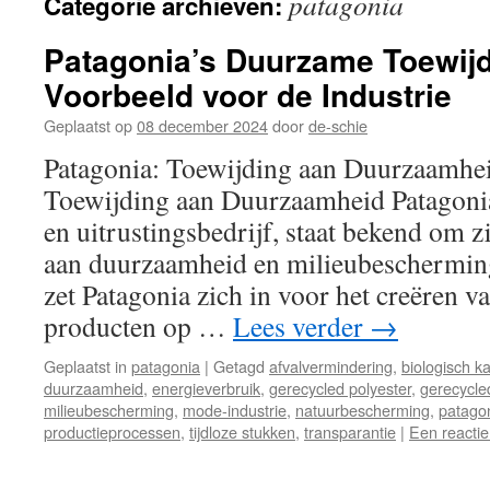
patagonia
Categorie archieven:
inhoud
Patagonia’s Duurzame Toewijd
Voorbeeld voor de Industrie
Geplaatst op
08 december 2024
door
de-schie
Patagonia: Toewijding aan Duurzaamhei
Toewijding aan Duurzaamheid Patagonia
en uitrustingsbedrijf, staat bekend om z
aan duurzaamheid en milieubescherming
zet Patagonia zich in voor het creëren 
producten op …
Lees verder
→
Geplaatst in
patagonia
|
Getagd
afvalvermindering
,
biologisch k
duurzaamheid
,
energieverbruik
,
gerecycled polyester
,
gerecycle
milieubescherming
,
mode-industrie
,
natuurbescherming
,
patago
productieprocessen
,
tijdloze stukken
,
transparantie
|
Een reactie