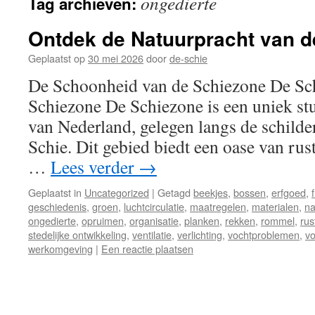
ongedierte
Tag archieven:
inhoud
Ontdek de Natuurpracht van d
Geplaatst op
30 mei 2026
door
de-schie
De Schoonheid van de Schiezone De Sc
Schiezone De Schiezone is een uniek stu
van Nederland, gelegen langs de schild
Schie. Dit gebied biedt een oase van rus
…
Lees verder
→
Geplaatst in
Uncategorized
|
Getagd
beekjes
,
bossen
,
erfgoed
,
geschiedenis
,
groen
,
luchtcirculatie
,
maatregelen
,
materialen
,
na
ongedierte
,
opruimen
,
organisatie
,
planken
,
rekken
,
rommel
,
rus
stedelijke ontwikkeling
,
ventilatie
,
verlichting
,
vochtproblemen
,
vo
werkomgeving
|
Een reactie plaatsen