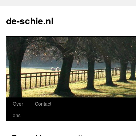
de-schie.nl
Spring
Over
Contact
naar
ons
de