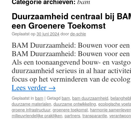
bam
Categorie archieven:
inhoud
Duurzaamheid centraal bij B
een Groenere Toekomst
Geplaatst op
30 juni 2024
door
de-schie
BAM Duurzaamheid: Bouwen voor een 
BAM Duurzaamheid: Bouwen voor een 
Als een toonaangevend bouw- en vastg
duurzaamheid serieus in al haar activite
focus op het verminderen van de ecolo
Lees verder
→
Geplaatst in
bam
|
Getagd
bam
,
bam duurzaamheid
,
belangheb
duurzame materialen
,
duurzame ontwikkeling
,
ecologische voet
groene infrastructuur
,
groenere toekomst
,
harmonie samenleve
milieuvriendelijke praktijken
,
partners
,
transparantie
,
verantwoord