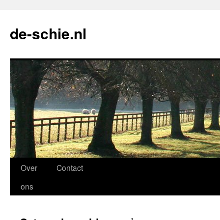
de-schie.nl
Spring
Over
Contact
naar
ons
de