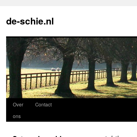
de-schie.nl
Spring
Over
Contact
naar
ons
de