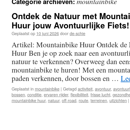
mountainbike
Categorie archieven:
inhoud
Ontdek de Natuur met Mountai
Huur jouw Avontuurlijke Fiets!
Geplaatst op
10 juni 2026
door
de-schie
Artikel: Mountainbike Huur Ontdek de
Huur Ben je op zoek naar een avontuurl
natuur te verkennen? Overweeg dan een
mountainbike te huren! Met een mountai
paden verkennen, door bossen en …
Le
Geplaatst in
mountainbike
|
Getagd
activiteit
,
avontuur
,
avontuurl
bossen
,
conditie
,
ervaren rijder
,
flexibiliteit
,
frisse lucht
,
gezondhe
mountainbike huur
,
natuur
,
off-road
,
route
,
terreinen
,
uitzichten
|