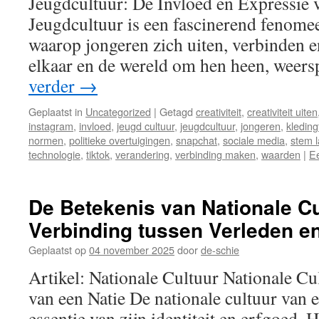
Jeugdcultuur: De Invloed en Expressie 
Jeugdcultuur is een fascinerend fenome
waarop jongeren zich uiten, verbinden e
elkaar en de wereld om hen heen, weers
verder
→
Geplaatst in
Uncategorized
|
Getagd
creativiteit
,
creativiteit uiten
instagram
,
invloed
,
jeugd cultuur
,
jeugdcultuur
,
jongeren
,
kleding
normen
,
politieke overtuigingen
,
snapchat
,
sociale media
,
stem 
technologie
,
tiktok
,
verandering
,
verbinding maken
,
waarden
|
Ee
De Betekenis van Nationale Cu
Verbinding tussen Verleden e
Geplaatst op
04 november 2025
door
de-schie
Artikel: Nationale Cultuur Nationale C
van een Natie De nationale cultuur van 
essentie van zijn identiteit en erfgoed. H