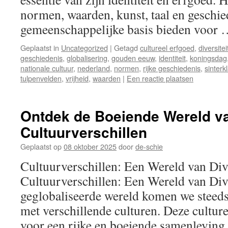
normen, waarden, kunst, taal en geschie
gemeenschappelijke basis bieden voor
Geplaatst in
Uncategorized
|
Getagd
cultureel erfgoed
,
diversitei
geschiedenis
,
globalisering
,
gouden eeuw
,
identiteit
,
koningsdag
nationale cultuur
,
nederland
,
normen
,
rijke geschiedenis
,
sinterk
tulpenvelden
,
vrijheid
,
waarden
|
Een reactie plaatsen
Ontdek de Boeiende Wereld v
Cultuurverschillen
Geplaatst op
08 oktober 2025
door
de-schie
Cultuurverschillen: Een Wereld van Dive
Cultuurverschillen: Een Wereld van Dive
geglobaliseerde wereld komen we steeds
met verschillende culturen. Deze culturel
voor een rijke en boeiende samenleving