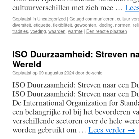
cultuurverschillen met zich mee …
Lee
Geplaatst in
Uncategorized
|
Getagd
communiceren
,
cultuur ver
diversiteit
,
etiquette
,
flexibiliteit
,
gewoonten
,
kleding
,
normen
,
rel
tradities
,
voeding
,
waarden
,
warmte
|
Een reactie plaatsen
ISO Duurzaamheid: Streven na
Wereld
Geplaatst op
09 augustus 2024
door
de-schie
ISO Duurzaamheid: Streven naar een 
ISO Duurzaamheid: Streven naar een 
De International Organization for Stand
een belangrijke rol bij het bevorderen 
verschillende sectoren over de hele we
worden gebruikt om …
Lees verder
→