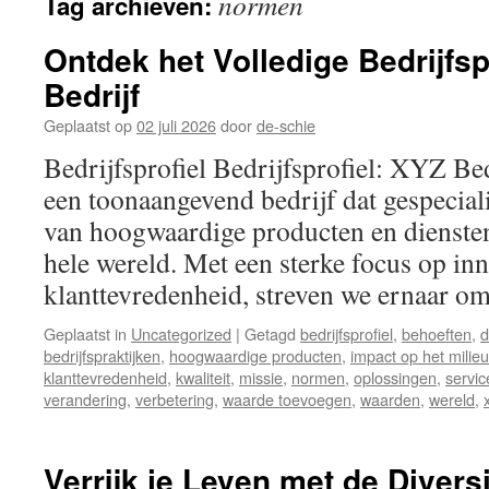
normen
Tag archieven:
inhoud
Ontdek het Volledige Bedrijfsp
Bedrijf
Geplaatst op
02 juli 2026
door
de-schie
Bedrijfsprofiel Bedrijfsprofiel: XYZ Be
een toonaangevend bedrijf dat gespeciali
van hoogwaardige producten en diensten
hele wereld. Met een sterke focus op inno
klanttevredenheid, streven we ernaar 
Geplaatst in
Uncategorized
|
Getagd
bedrijfsprofiel
,
behoeften
,
d
bedrijfspraktijken
,
hoogwaardige producten
,
impact op het milieu
klanttevredenheid
,
kwaliteit
,
missie
,
normen
,
oplossingen
,
servic
verandering
,
verbetering
,
waarde toevoegen
,
waarden
,
wereld
,
Verrijk je Leven met de Diversi