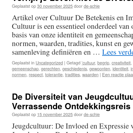
Geplaatst op
30 november 2025
door
de-schie
Artikel over Cultuur De Betekenis en I
Cultuur is een essentieel onderdeel van
basis van onze identiteit en gemeenscha
normen, waarden, tradities, kunst en ge
samenleving definiëren en …
Lees verd
Geplaatst in
Uncategorized
|
Getagd
'cultuur
,
begrip
,
creativiteit
,
gemeenschap
,
gerechten
,
geschiedenis
,
gewoonten
,
identiteit
,
i
normen
,
respect
,
tolerantie
,
tradities
,
waarden
|
Een reactie pla
De Diversiteit van Jeugdcultu
Verrassende Ontdekkingsreis
Geplaatst op
15 november 2025
door
de-schie
Jeugdcultuur: De Invloed en Expressie 