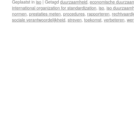
Geplaatst in
iso
|
Getagd
duurzaamheid
,
economische duurzaa
international organization for standardization
,
iso
,
iso duurzaamh
normen
,
prestaties meten
,
procedures
,
rapporteren
,
rechtvaardi
sociale verantwoordelijkheid
,
streven
,
toekomst
,
verbeteren
,
wer