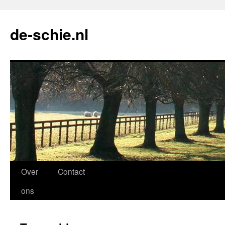
de-schie.nl
Spring
Over
Contact
naar
ons
de