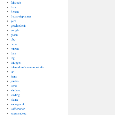
fairtrade
fiets
fietsen
fietsrouteplanner
geel
geschiedenis
google
groen
hbo
hema
huizen
ikea
ing
inloggen
interculturele communicatie
iso
jeans
jumbo
kerst
kinderen
kleding
kleine
knooppunt
koffiebonen
kraamcadeau