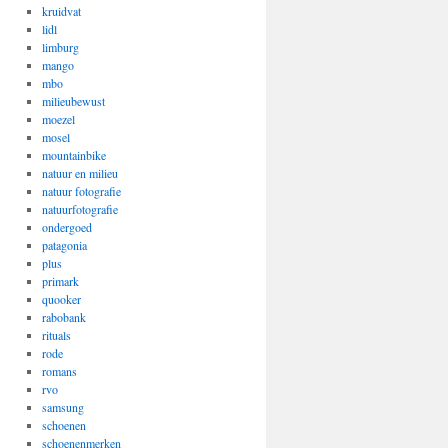
kruidvat
lidl
limburg
mango
mbo
milieubewust
moezel
mosel
mountainbike
natuur en milieu
natuur fotografie
natuurfotografie
ondergoed
patagonia
plus
primark
quooker
rabobank
rituals
rode
romans
rvo
samsung
schoenen
schoenenmerken