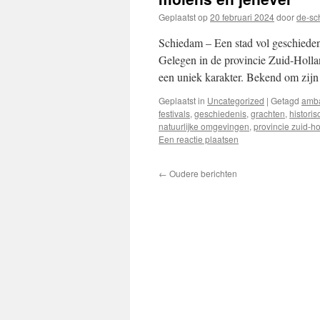
Geplaatst op
20 februari 2024
door
de-sc
Schiedam – Een stad vol geschieden
Gelegen in de provincie Zuid-Holla
een uniek karakter. Bekend om zijn
Geplaatst in
Uncategorized
|
Getagd
amb
festivals
,
geschiedenis
,
grachten
,
histori
natuurlijke omgevingen
,
provincie zuid-h
Een reactie plaatsen
←
Oudere berichten