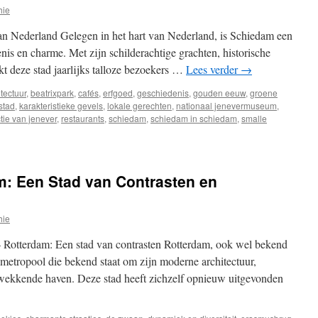
hie
van Nederland Gelegen in het hart van Nederland, is Schiedam een
nis en charme. Met zijn schilderachtige grachten, historische
kt deze stad jaarlijks talloze bezoekers …
Lees verder
→
itectuur
,
beatrixpark
,
cafés
,
erfgoed
,
geschiedenis
,
gouden eeuw
,
groene
stad
,
karakteristieke gevels
,
lokale gerechten
,
nationaal jenevermuseum
,
tie van jenever
,
restaurants
,
schiedam
,
schiedam in schiedam
,
smalle
m: Een Stad van Contrasten en
hie
 Rotterdam: Een stad van contrasten Rotterdam, ook wel bekend
 metropool die bekend staat om zijn moderne architectuur,
kwekkende haven. Deze stad heeft zichzelf opnieuw uitgevonden