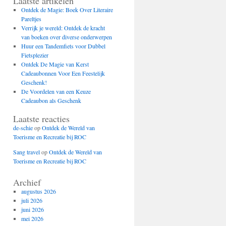
Laatste artikelen
Ontdek de Magie: Boek Over Literaire
Pareltjes
Verrijk je wereld: Ontdek de kracht
van boeken over diverse onderwerpen
Huur een Tandemfiets voor Dubbel
Fietsplezier
Ontdek De Magie van Kerst
Cadeaubonnen Voor Een Feestelijk
Geschenk!
De Voordelen van een Keuze
Cadeaubon als Geschenk
Laatste reacties
de-schie
op
Ontdek de Wereld van
Toerisme en Recreatie bij ROC
Sang travel
op
Ontdek de Wereld van
Toerisme en Recreatie bij ROC
Archief
augustus 2026
juli 2026
juni 2026
mei 2026