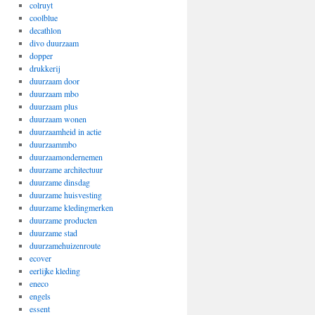
colruyt
coolblue
decathlon
divo duurzaam
dopper
drukkerij
duurzaam door
duurzaam mbo
duurzaam plus
duurzaam wonen
duurzaamheid in actie
duurzaammbo
duurzaamondernemen
duurzame architectuur
duurzame dinsdag
duurzame huisvesting
duurzame kledingmerken
duurzame producten
duurzame stad
duurzamehuizenroute
ecover
eerlijke kleding
eneco
engels
essent