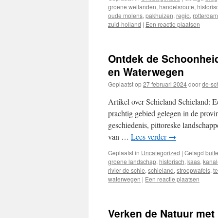
groene weilanden
,
handelsroute
,
histori
oude molens
,
pakhuizen
,
regio
,
rotterdam
zuid-holland
|
Een reactie plaatsen
Ontdek de Schoonheid
en Waterwegen
Geplaatst op
27 februari 2024
door
de-sc
Artikel over Schieland Schieland: E
prachtig gebied gelegen in de provi
geschiedenis, pittoreske landschap
van …
Lees verder
→
Geplaatst in
Uncategorized
|
Getagd
buit
groene landschap
,
historisch
,
kaas
,
kana
rivier de schie
,
schieland
,
stroopwafels
,
t
waterwegen
|
Een reactie plaatsen
Verken de Natuur met