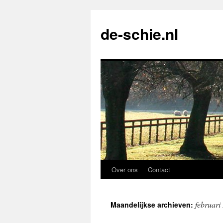
de-schie.nl
Over ons
Contact
Spring
naar
februari
Maandelijkse archieven:
de