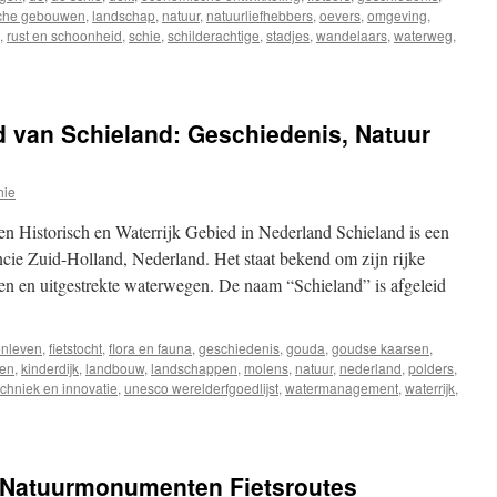
sche gebouwen
,
landschap
,
natuur
,
natuurliefhebbers
,
oevers
,
omgeving
,
,
rust en schoonheid
,
schie
,
schilderachtige
,
stadjes
,
wandelaars
,
waterweg
,
 van Schieland: Geschiedenis, Natuur
hie
en Historisch en Waterrijk Gebied in Nederland Schieland is een
ncie Zuid-Holland, Nederland. Het staat bekend om zijn rijke
pen en uitgestrekte waterwegen. De naam “Schieland” is afgeleid
enleven
,
fietstocht
,
flora en fauna
,
geschiedenis
,
gouda
,
goudse kaarsen
,
len
,
kinderdijk
,
landbouw
,
landschappen
,
molens
,
natuur
,
nederland
,
polders
,
echniek en innovatie
,
unesco werelderfgoedlijst
,
watermanagement
,
waterrijk
,
 Natuurmonumenten Fietsroutes