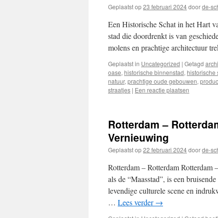
Geplaatst op
23 februari 2024
door
de-sc
Een Historische Schat in het Hart 
stad die doordrenkt is van geschiede
molens en prachtige architectuur tre
Geplaatst in
Uncategorized
|
Getagd
arch
oase
,
historische binnenstad
,
historische 
natuur
,
prachtige oude gebouwen
,
produc
straatjes
|
Een reactie plaatsen
Rotterdam – Rotterda
Vernieuwing
Geplaatst op
22 februari 2024
door
de-sc
Rotterdam – Rotterdam Rotterdam –
als de “Maasstad”, is een bruisende
levendige culturele scene en indru
…
Lees verder
→