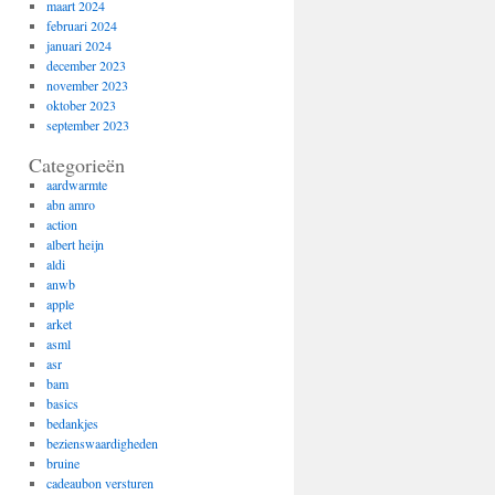
maart 2024
februari 2024
januari 2024
december 2023
november 2023
oktober 2023
september 2023
Categorieën
aardwarmte
abn amro
action
albert heijn
aldi
anwb
apple
arket
asml
asr
bam
basics
bedankjes
bezienswaardigheden
bruine
cadeaubon versturen