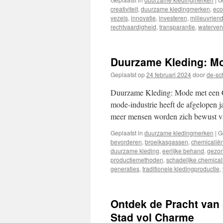
creativiteit
,
duurzame kledingmerken
,
eco
vezels
,
innovatie
,
investeren
,
milieuvrien
rechtvaardigheid
,
transparantie
,
waterverv
Duurzame Kleding: M
Geplaatst op
24 februari 2024
door
de-sc
Duurzame Kleding: Mode met een 
mode-industrie heeft de afgelopen j
meer mensen worden zich bewust va
Geplaatst in
duurzame kledingmerken
|
G
bevorderen
,
broeikasgassen
,
chemicalië
duurzame kleding
,
eerlijke behand
,
gezon
productiemethoden
,
schadelijke chemical
generaties
,
traditionele kledingproductie
,
Ontdek de Pracht van
Stad vol Charme