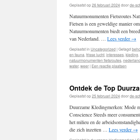
Geplaatst op
26 februari 2024
door
de-sc
Natuurmonumenten Fietsroutes Nat
Fietsen is een geweldige manier om 
Natuurmonumenten biedt een breed s
van Nederland. …
Lees verder
→
Geplaatst in
Uncategorized
|
Getagd
beh
en fauna
,
frisse lucht
,
interesses
,
kleding
,
natuurmonumenten fietsroutes
,
nederlan
water
,
weer
|
Een reactie plaatsen
Ontdek de Top Duurza
Geplaatst op
25 februari 2024
door
de-sc
Duurzame Kledingmerken: Mode m
Conscience Steeds meer consumente
het milieu en de arbeidsomstandig
die zich inzetten …
Lees verder
→
Geplaatst in
duurzame kledingmerken
|
G