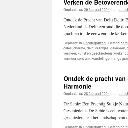
Verken de Betoverend
inhoud
Geplaatst op
29 februari 2024
door
de-sc
Ontdek de Pracht van Delft Delft: 
Nederland, is Delft een stad die do
grachten tot de eeuwenoude kerken
Geplaatst in
Uncategorized
|
Getagd
aard
cafés
,
charme
,
delft
,
drankjes
,
galerieën
,
vermeer
,
kunst en geschiedenis worksho
vermeer centrum
,
wandelingen langs gra
Ontdek de pracht van 
Harmonie
Geplaatst op
28 februari 2024
door
de-sc
De Schie: Een Prachtig Stukje Natu
Geschiedenis De Schie is een waterw
geschiedenis en het landschap van 
Geplaatst in
Uncategorized
|
Getagd
bru