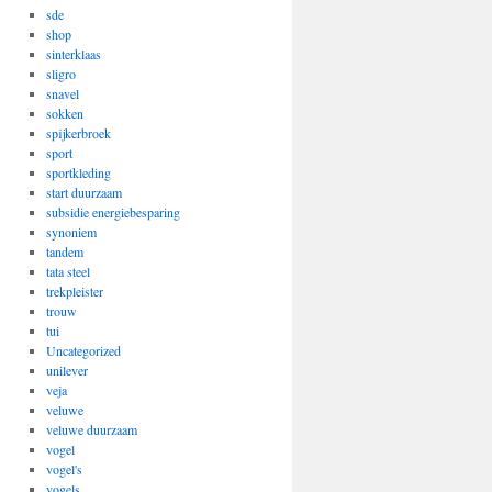
sde
shop
sinterklaas
sligro
snavel
sokken
spijkerbroek
sport
sportkleding
start duurzaam
subsidie energiebesparing
synoniem
tandem
tata steel
trekpleister
trouw
tui
Uncategorized
unilever
veja
veluwe
veluwe duurzaam
vogel
vogel's
vogels