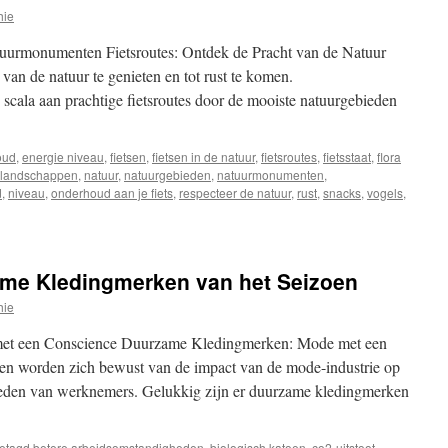
hie
uurmonumenten Fietsroutes: Ontdek de Pracht van de Natuur
van de natuur te genieten en tot rust te komen.
cala aan prachtige fietsroutes door de mooiste natuurgebieden
oud
,
energie niveau
,
fietsen
,
fietsen in de natuur
,
fietsroutes
,
fietsstaat
,
flora
landschappen
,
natuur
,
natuurgebieden
,
natuurmonumenten
,
d
,
niveau
,
onderhoud aan je fiets
,
respecteer de natuur
,
rust
,
snacks
,
vogels
,
me Kledingmerken van het Seizoen
hie
et een Conscience Duurzame Kledingmerken: Mode met een
n worden zich bewust van de impact van de mode-industrie op
heden van werknemers. Gelukkig zijn er duurzame kledingmerken
etagd
betere arbeidsomstandigheden
,
biologisch katoen
,
co2-uitstoot
,