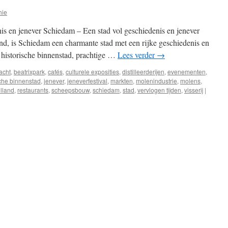
hie
is en jenever Schiedam – Een stad vol geschiedenis en jenever
nd, is Schiedam een charmante stad met een rijke geschiedenis en
 historische binnenstad, prachtige …
Lees verder
→
acht
,
beatrixpark
,
cafés
,
culturele exposities
,
distilleerderijen
,
evenementen
,
sche binnenstad
,
jenever
,
jeneverfestival
,
markten
,
molenindustrie
,
molens
,
olland
,
restaurants
,
scheepsbouw
,
schiedam
,
stad
,
vervlogen tijden
,
visserij
|