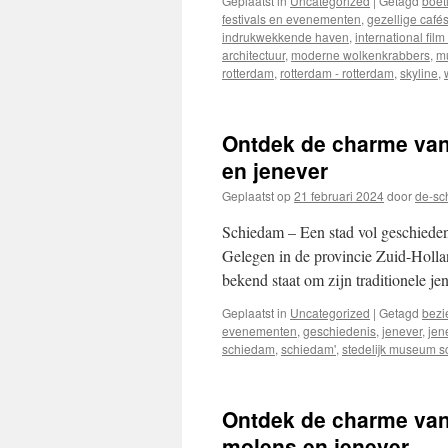
Geplaatst in
Uncategorized
|
Getagd
boet
festivals en evenementen
,
gezellige café
indrukwekkende haven
,
international film
architectuur
,
moderne wolkenkrabbers
,
m
rotterdam
,
rotterdam - rotterdam
,
skyline
,
Ontdek de charme van
en jenever
Geplaatst op
21 februari 2024
door
de-sc
Schiedam – Een stad vol geschieden
Gelegen in de provincie Zuid-Hollan
bekend staat om zijn traditionele j
Geplaatst in
Uncategorized
|
Getagd
bezi
evenementen
,
geschiedenis
,
jenever
,
jen
schiedam
,
schiedam'
,
stedelijk museum 
Ontdek de charme van
molens en jenever