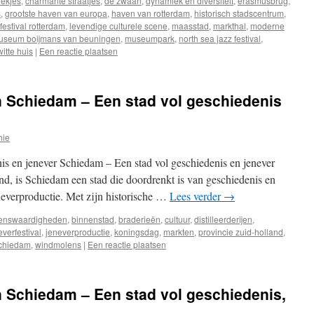
iekjes
,
charmante straatjes
,
de zwaan
,
dynamiek en diversiteit
,
erasmusbrug
,
s
,
grootste haven van europa
,
haven van rotterdam
,
historisch stadscentrum
,
 festival rotterdam
,
levendige culturele scene
,
maasstad
,
markthal
,
moderne
useum boijmans van beuningen
,
museumpark
,
north sea jazz festival
,
witte huis
|
Een reactie plaatsen
 Schiedam – Een stad vol geschiedenis
hie
is en jenever Schiedam – Een stad vol geschiedenis en jenever
d, is Schiedam een stad die doordrenkt is van geschiedenis en
eneverproductie. Met zijn historische …
Lees verder
→
enswaardigheden
,
binnenstad
,
braderieën
,
cultuur
,
distilleerderijen
,
everfestival
,
jeneverproductie
,
koningsdag
,
markten
,
provincie zuid-holland
,
schiedam
,
windmolens
|
Een reactie plaatsen
 Schiedam – Een stad vol geschiedenis,