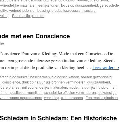
-vriendelijke materialen
,
eerlijke lonen
,
focus op duurzaamheid
,
gerecyclede
delijke verfmethoden
,
ontbossing
,
productieprocessen
,
sociale
uiling
|
Een reactie plaatsen
ode met een Conscience
hie
Conscience Duurzame Kleding: Mode met een Conscience De
aren een groeiende interesse gezien in duurzame kleding. Steeds
n de impact die de productie van kleding heeft …
Lees verder
→
etagd
biodiversiteit beschermen
,
biologisch katoen
,
boeren gezondheid
n
,
conscience
,
druk op natuurlijke bronnen verminderen
,
duurzaamheid
,
dere planeet
,
milieuvriendelijke materialen
,
mode
,
natuurlijke hulpbronnen
,
iën en pesticiden vermijden
,
schadelijke effecten verminderen
,
toekomstige
verantwoord geproduceerd
,
vervuiling
,
waterbronnen
|
Een reactie plaatsen
 Schiedam in Schiedam: Een Historische