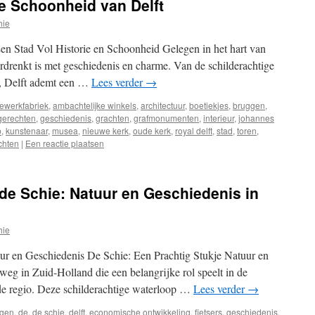
e Schoonheid van Delft
hie
Een Stad Vol Historie en Schoonheid Gelegen in het hart van
ordrenkt is met geschiedenis en charme. Van de schilderachtige
, Delft ademt een …
Lees verder
→
ewerkfabriek
,
ambachtelijke winkels
,
architectuur
,
boetiekjes
,
bruggen
,
gerechten
,
geschiedenis
,
grachten
,
grafmonumenten
,
interieur
,
johannes
p
,
kunstenaar
,
musea
,
nieuwe kerk
,
oude kerk
,
royal delft
,
stad
,
toren
,
chten
|
Een reactie plaatsen
de Schie: Natuur en Geschiedenis in
hie
ur en Geschiedenis De Schie: Een Prachtig Stukje Natuur en
eg in Zuid-Holland die een belangrijke rol speelt in de
de regio. Deze schilderachtige waterloop …
Lees verder
→
ggen
,
de
,
de schie
,
delft
,
economische ontwikkeling
,
fietsers
,
geschiedenis
,