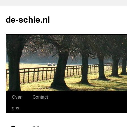
de-schie.nl
Spring
Over
Contact
naar
ons
de