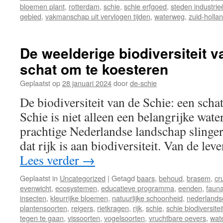
bloemen plant
,
rotterdam
,
schie
,
schie erfgoed
,
steden industrie
gebied
,
vakmanschap uit vervlogen tijden
,
waterweg
,
zuid-holla
De weelderige biodiversiteit 
schat om te koesteren
Geplaatst op
28 januari 2024
door
de-schie
De biodiversiteit van de Schie: een scha
Schie is niet alleen een belangrijke wat
prachtige Nederlandse landschap slinge
dat rijk is aan biodiversiteit. Van de le
Lees verder
→
Geplaatst in
Uncategorized
|
Getagd
baars
,
behoud
,
brasem
,
cr
evenwicht
,
ecosystemen
,
educatieve programma
,
eenden
,
faun
insecten
,
kleurrijke bloemen
,
natuurlijke schoonheid
,
nederlands
plantensoorten
,
reigers
,
rietkragen
,
rijk
,
schie
,
schie biodiversitei
tegen te gaan
,
vissoorten
,
vogelsoorten
,
vruchtbare oevers
,
wat