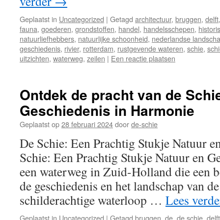
verder
→
Geplaatst in
Uncategorized
|
Getagd
architectuur
,
bruggen
,
delft
fauna
,
goederen
,
grondstoffen
,
handel
,
handelsschepen
,
histor
natuurliefhebbers
,
natuurlijke schoonheid
,
nederlandse landsch
geschiedenis
,
rivier
,
rotterdam
,
rustgevende wateren
,
schie
,
schi
uitzichten
,
waterweg
,
zeilen
|
Een reactie plaatsen
Ontdek de pracht van de Schie
Geschiedenis in Harmonie
Geplaatst op
28 februari 2024
door
de-schie
De Schie: Een Prachtig Stukje Natuur e
Schie: Een Prachtig Stukje Natuur en Ge
een waterweg in Zuid-Holland die een be
de geschiedenis en het landschap van de
schilderachtige waterloop …
Lees verd
Geplaatst in
Uncategorized
|
Getagd
bruggen
,
de
,
de schie
,
delft