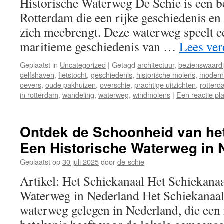
Historische Waterweg De Schie is een b
Rotterdam die een rijke geschiedenis e
zich meebrengt. Deze waterweg speelt ee
maritieme geschiedenis van …
Lees ve
Geplaatst in
Uncategorized
|
Getagd
architectuur
,
bezienswaard
delfshaven
,
fietstocht
,
geschiedenis
,
historische molens
,
modern
oevers
,
oude pakhuizen
,
overschie
,
prachtige uitzichten
,
rotter
in rotterdam
,
wandeling
,
waterweg
,
windmolens
|
Een reactie pl
Ontdek de Schoonheid van het
Een Historische Waterweg in 
Geplaatst op
30 juli 2025
door
de-schie
Artikel: Het Schiekanaal Het Schiekanaa
Waterweg in Nederland Het Schiekanaal 
waterweg gelegen in Nederland, die een 