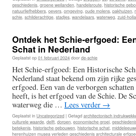
geschiedenis
,
groene weilanden
,
handelsroute
,
historische geb
natuurliefhebbers
,
oevers
,
omgeving
,
oude molens
,
pakhuizen
,
schie
,
schilderachtige
,
stadjes
,
wandelaars
,
waterweg
,
zuid-holl
Ontdek het Schie-erfgoed: Een
Schat in Nederland
Geplaatst op
01 februari 2024
door
de-schie
Het Schie-erfgoed: Een Historische Sch
Nederland staat bekend om zijn rijke ges
erfgoed. Een van de verborgen schatten 
heeft, is het erfgoed van de Schie. De Sc
waterweg die …
Lees verder
→
Geplaatst in
Uncategorized
|
Getagd
architectonisch indrukwek
culturele waarde
,
delft
,
dorpen
,
economische groei
,
geschiedeni
betekenis
,
historische gebouwen
,
historische schat
,
middeleeuw
herenhuizen musea verleden geschiedenis architecturale erfgo