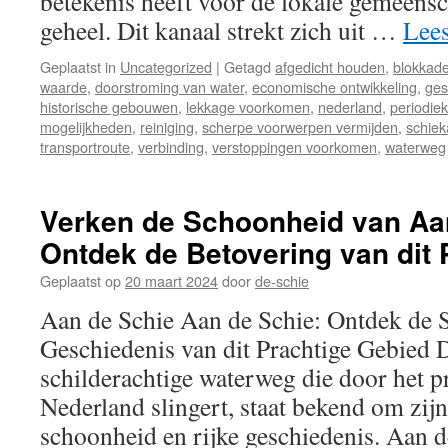
betekenis heeft voor de lokale gemeensc
geheel. Dit kanaal strekt zich uit …
Lee
Geplaatst in
Uncategorized
|
Getagd
afgedicht houden
,
blokkade
waarde
,
doorstroming van water
,
economische ontwikkeling
,
ges
historische gebouwen
,
lekkage voorkomen
,
nederland
,
periodie
mogelijkheden
,
reiniging
,
scherpe voorwerpen vermijden
,
schiek
transportroute
,
verbinding
,
verstoppingen voorkomen
,
waterweg
Verken de Schoonheid van Aa
Ontdek de Betovering van dit 
Geplaatst op
20 maart 2024
door
de-schie
Aan de Schie Aan de Schie: Ontdek de 
Geschiedenis van dit Prachtige Gebied 
schilderachtige waterweg die door het p
Nederland slingert, staat bekend om zijn
schoonheid en rijke geschiedenis. Aan