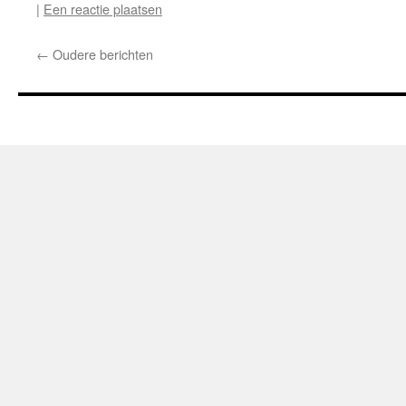
|
Een reactie plaatsen
←
Oudere berichten