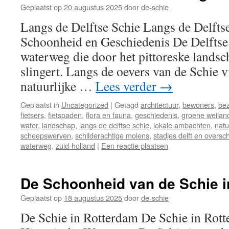
Geplaatst op
20 augustus 2025
door
de-schie
Langs de Delftse Schie Langs de Delfts
Schoonheid en Geschiedenis De Delftse 
waterweg die door het pittoreske lands
slingert. Langs de oevers van de Schie 
natuurlijke …
Lees verder
→
Geplaatst in
Uncategorized
|
Getagd
architectuur
,
bewoners
,
be
fietsers
,
fietspaden
,
flora en fauna
,
geschiedenis
,
groene weilan
water
,
landschap
,
langs de delftse schie
,
lokale ambachten
,
natu
scheepswerven
,
schilderachtige molens
,
stadjes delft en oversc
waterweg
,
zuid-holland
|
Een reactie plaatsen
De Schoonheid van de Schie i
Geplaatst op
18 augustus 2025
door
de-schie
De Schie in Rotterdam De Schie in Rot