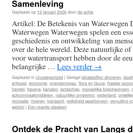
Samenleving
Geplaatst op
12 januari 2026
door
de-schie
Artikel: De Betekenis van Waterwegen 
Waterwegen Waterwegen spelen een essen
geschiedenis en ontwikkeling van mense
over de hele wereld. Deze natuurlijke o
voor watertransport hebben door de ee
belangrijke …
Lees verder
→
Geplaatst in
Uncategorized
|
Getagd
afvalstoffen afvoeren
,
biodi
erfgoed
,
economie
,
energieniveau
,
flora en fauna
,
fysieke gezo
handel
,
havens
,
kanalen
,
landschap
,
menselijke beschavingen
,
schoonmaakmiddelen
,
natuurlijke omgeving
,
nederland
,
ontwikk
recreatie
,
rivieren
,
transport
,
veiligheid waarborgen
,
vervuiling 
welzijn
|
Een reactie plaatsen
Ontdek de Pracht van Langs d