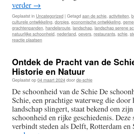
verder
→
Geplaatst in
Uncategorized
|
Getagd
aan de schie
,
activiteiten
,
b
culturele ontwikkeling
,
dorpjes
,
economische ontwikkeling
,
geme
grachtenpanden
,
handelsroute
,
landschap
,
landschap serene s
natuurlijke schoonheid
,
nederland
,
oevers
,
restaurants
,
schie
,
s
reactie plaatsen
Ontdek de Pracht van de Schie
Historie en Natuur
Geplaatst op
04 maart 2024
door
de-schie
De schoonheid van de Schie De schoonh
Schie, een prachtige waterweg die door
landschap slingert, staat bekend om zijn
schoonheid en rijke geschiedenis. Deze s
verbindt steden als Delft, Rotterdam 