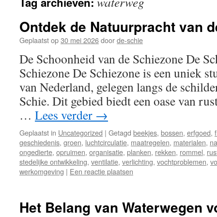
waterweg
Tag archieven:
inhoud
Ontdek de Natuurpracht van d
Geplaatst op
30 mei 2026
door
de-schie
De Schoonheid van de Schiezone De Sc
Schiezone De Schiezone is een uniek stu
van Nederland, gelegen langs de schild
Schie. Dit gebied biedt een oase van rus
…
Lees verder
→
Geplaatst in
Uncategorized
|
Getagd
beekjes
,
bossen
,
erfgoed
,
geschiedenis
,
groen
,
luchtcirculatie
,
maatregelen
,
materialen
,
na
ongedierte
,
opruimen
,
organisatie
,
planken
,
rekken
,
rommel
,
rus
stedelijke ontwikkeling
,
ventilatie
,
verlichting
,
vochtproblemen
,
vo
werkomgeving
|
Een reactie plaatsen
Het Belang van Waterwegen v