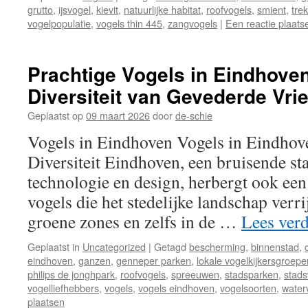
grutto
,
ijsvogel
,
kievit
,
natuurlijke habitat
,
roofvogels
,
smient
,
tre
vogelpopulatie
,
vogels thin 445
,
zangvogels
|
Een reactie plaats
Prachtige Vogels in Eindhove
Diversiteit van Gevederde Vri
Geplaatst op
09 maart 2026
door
de-schie
Vogels in Eindhoven Vogels in Eindhov
Diversiteit Eindhoven, een bruisende st
technologie en design, herbergt ook een
vogels die het stedelijke landschap verri
groene zones en zelfs in de …
Lees ver
Geplaatst in
Uncategorized
|
Getagd
bescherming
,
binnenstad
,
eindhoven
,
ganzen
,
genneper parken
,
lokale vogelkijkersgroepe
philips de jonghpark
,
roofvogels
,
spreeuwen
,
stadsparken
,
stad
vogelliefhebbers
,
vogels
,
vogels eindhoven
,
vogelsoorten
,
water
plaatsen