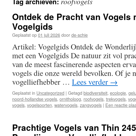
roofvogels
Tag archieven:
inhoud
Ontdek de Pracht van Vogels 
Vogelgids
Geplaatst op
01 juli 2026
door
de-schie
Artikel: Vogelgids Ontdek de Wonderli
met een Vogelgids De natuur zit vol pra
van de meest fascinerende aspecten ervan
vogels die onze wereld bevolken. Of je
vogelliefhebber …
Lees verder
→
Geplaatst in
Uncategorized
|
Getagd
biodiversiteit
,
ecologie
,
gel
noord-hollandse vogels
,
ornitholoog
,
roofvogels
,
trekvogels
,
vog
vogels
,
vogelsoorten
,
watervogels
,
zangvogels
|
Een reactie pla
Prachtige Vogels van Thin 245