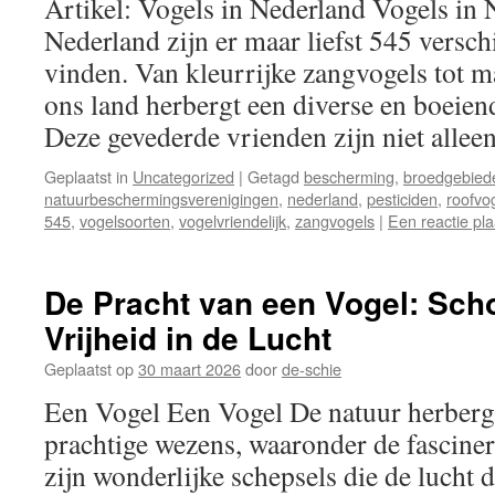
Artikel: Vogels in Nederland Vogels in 
Nederland zijn er maar liefst 545 versch
vinden. Van kleurrijke zangvogels tot m
ons land herbergt een diverse en boeien
Deze gevederde vrienden zijn niet alle
Geplaatst in
Uncategorized
|
Getagd
bescherming
,
broedgebied
natuurbeschermingsverenigingen
,
nederland
,
pesticiden
,
roofvo
545
,
vogelsoorten
,
vogelvriendelijk
,
zangvogels
|
Een reactie pl
De Pracht van een Vogel: Sch
Vrijheid in de Lucht
Geplaatst op
30 maart 2026
door
de-schie
Een Vogel Een Vogel De natuur herberg
prachtige wezens, waaronder de fascine
zijn wonderlijke schepsels die de lucht 