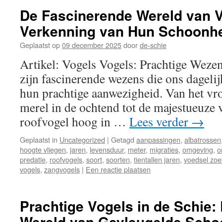
De Fascinerende Wereld van 
Verkenning van Hun Schoonhe
Geplaatst op
09 december 2025
door
de-schie
Artikel: Vogels Vogels: Prachtige Weze
zijn fascinerende wezens die ons dagelij
hun prachtige aanwezigheid. Van het vro
merel in de ochtend tot de majestueuze 
roofvogel hoog in …
Lees verder
→
Geplaatst in
Uncategorized
|
Getagd
aanpassingen
,
albatrossen
hoogte vliegen
,
jaren
,
levensduur
,
meter
,
migraties
,
omgeving
,
o
predatie
,
roofvogels
,
soort
,
soorten
,
tientallen jaren
,
voedsel zo
vogels
,
zangvogels
|
Een reactie plaatsen
Prachtige Vogels in de Schie: 
Wereld van Gevleugelde Scho