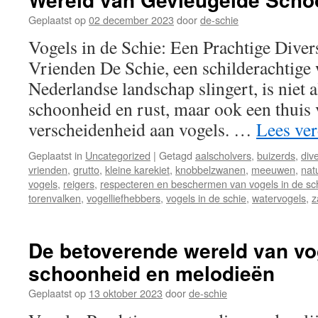
Geplaatst op
02 december 2023
door
de-schie
Vogels in de Schie: Een Prachtige Diver
Vrienden De Schie, een schilderachtige
Nederlandse landschap slingert, is niet 
schoonheid en rust, maar ook een thuis 
verscheidenheid aan vogels. …
Lees ve
Geplaatst in
Uncategorized
|
Getagd
aalscholvers
,
buizerds
,
dive
vrienden
,
grutto
,
kleine karekiet
,
knobbelzwanen
,
meeuwen
,
nat
vogels
,
reigers
,
respecteren en beschermen van vogels in de sc
torenvalken
,
vogelliefhebbers
,
vogels in de schie
,
watervogels
,
z
De betoverende wereld van vog
schoonheid en melodieën
Geplaatst op
13 oktober 2023
door
de-schie