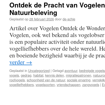
Ontdek de Pracht van Vogelen
Natuurbeleving
Geplaatst op
28 februari 2026
door
de-schie
Artikel over Vogelen Ontdek de Wonde
Vogelen, ook wel bekend als vogelobser
is een populaire activiteit onder natuurl
vogelliefhebbers over de hele wereld. H
en boeiende bezigheid waarbij je de pr
verder
→
Geplaatst in
Uncategorized
|
Getagd
avontuur
,
bedreigde vogels
vogels
,
gedrag
,
habitat
,
kennis delen
,
migratiepatronen
,
natuurc
roofvogels
,
schoonheid van de natuur
,
sociale ervaring
,
verrekijk
vogelliefhebbers
,
vogelsoorten
,
vriendschappen
,
zangvogels
|
E