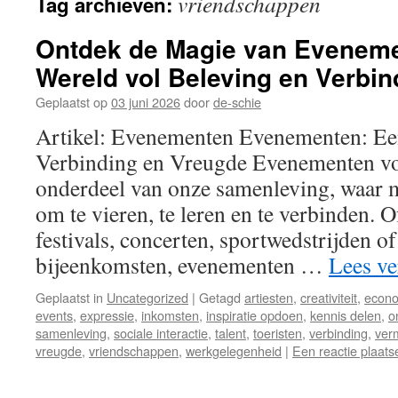
vriendschappen
Tag archieven:
inhoud
Ontdek de Magie van Eveneme
Wereld vol Beleving en Verbin
Geplaatst op
03 juni 2026
door
de-schie
Artikel: Evenementen Evenementen: Ee
Verbinding en Vreugde Evenementen vo
onderdeel van onze samenleving, waa
om te vieren, te leren en te verbinden. 
festivals, concerten, sportwedstrijden of
bijeenkomsten, evenementen …
Lees v
Geplaatst in
Uncategorized
|
Getagd
artiesten
,
creativiteit
,
econ
events
,
expressie
,
inkomsten
,
inspiratie opdoen
,
kennis delen
,
o
samenleving
,
sociale interactie
,
talent
,
toeristen
,
verbinding
,
ver
vreugde
,
vriendschappen
,
werkgelegenheid
|
Een reactie plaats