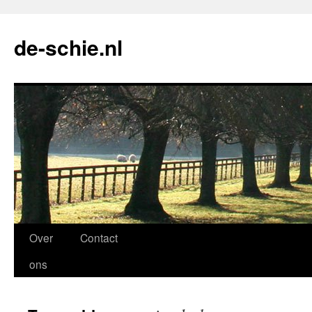
de-schie.nl
Spring
Over
Contact
naar
ons
de