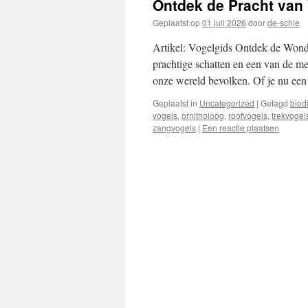
Ontdek de Pracht van
inhoud
Geplaatst op
01 juli 2026
door
de-schie
Artikel: Vogelgids Ontdek de Wonde
prachtige schatten en een van de mee
onze wereld bevolken. Of je nu ee
Geplaatst in
Uncategorized
|
Getagd
biodi
vogels
,
ornitholoog
,
roofvogels
,
trekvogel
zangvogels
|
Een reactie plaatsen