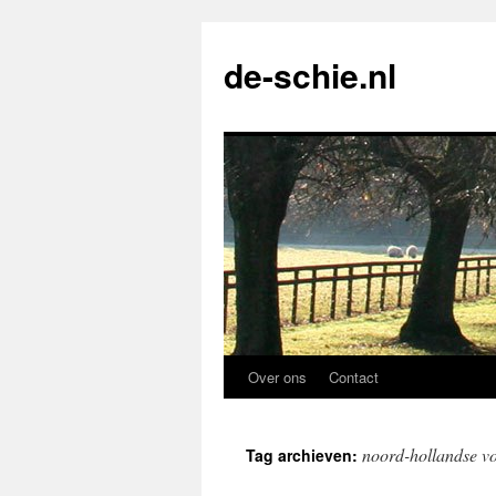
de-schie.nl
Over ons
Contact
Spring
naar
noord-hollandse vo
Tag archieven:
de