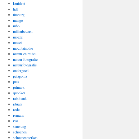
kruidvat
lidl
limburg
mango
mbo
milieubewust
moezel
mosel
mountainbike
natuur en milieu
natuur fotografie
natuurfotografie
ondergoed
patagonia
plus
primark
quooker
rabobank
rituals
rode
romans
rvo
samsung
schoenen
schoenenmerken