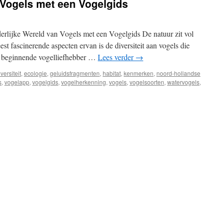
 Vogels met een Vogelgids
rlijke Wereld van Vogels met een Vogelgids De natuur zit vol
st fascinerende aspecten ervan is de diversiteit aan vogels die
n beginnende vogelliefhebber …
Lees verder
→
versiteit
,
ecologie
,
geluidsfragmenten
,
habitat
,
kenmerken
,
noord-hollandse
s
,
vogelapp
,
vogelgids
,
vogelherkenning
,
vogels
,
vogelsoorten
,
watervogels
,