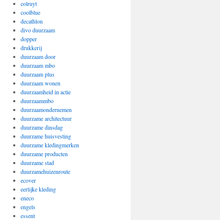
colruyt
coolblue
decathlon
divo duurzaam
dopper
drukkerij
duurzaam door
duurzaam mbo
duurzaam plus
duurzaam wonen
duurzaamheid in actie
duurzaammbo
duurzaamondernemen
duurzame architectuur
duurzame dinsdag
duurzame huisvesting
duurzame kledingmerken
duurzame producten
duurzame stad
duurzamehuizenroute
ecover
eerlijke kleding
eneco
engels
essent