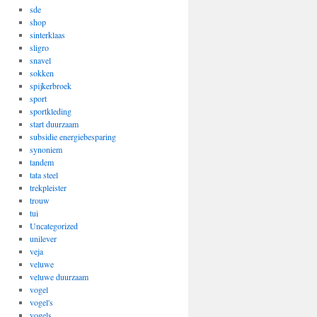
sde
shop
sinterklaas
sligro
snavel
sokken
spijkerbroek
sport
sportkleding
start duurzaam
subsidie energiebesparing
synoniem
tandem
tata steel
trekpleister
trouw
tui
Uncategorized
unilever
veja
veluwe
veluwe duurzaam
vogel
vogel's
vogels