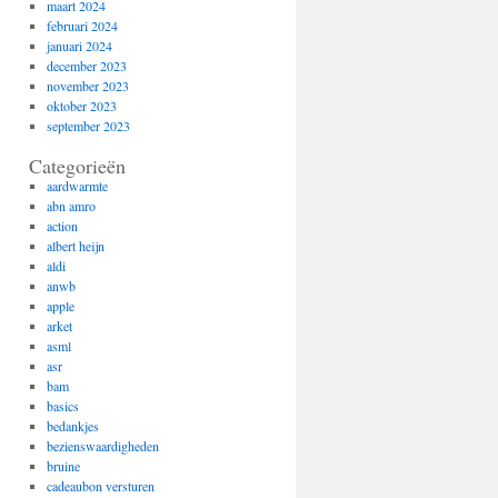
maart 2024
februari 2024
januari 2024
december 2023
november 2023
oktober 2023
september 2023
Categorieën
aardwarmte
abn amro
action
albert heijn
aldi
anwb
apple
arket
asml
asr
bam
basics
bedankjes
bezienswaardigheden
bruine
cadeaubon versturen