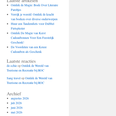
Laatste artikelen
Ontdek de Magie: Boek Over Literaire
Pareltjes
Verrijk je wereld: Ontdek de kracht
van boeken over diverse onderwerpen
Huur een Tandemfiets voor Dubbel
Fietsplezier
Ontdek De Magie van Kerst
Cadeaubonnen Voor Een Feestelijk
Geschenk!
De Voordelen van een Keuze
Cadeaubon als Geschenk
Laatste reacties
de-schie
op
Ontdek de Wereld van
Toerisme en Recreatie bij ROC
Sang travel
op
Ontdek de Wereld van
Toerisme en Recreatie bij ROC
Archief
augustus 2026
juli 2026
juni 2026
mei 2026