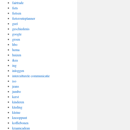
fairtrade
fiets
fietsen
fietsrouteplanner
geel
geschiedenis
google
groen
hbo
hema
huizen
ikea
ing
inloggen
interculturele communicatie
iso
jeans
jumbo
kerst
kinderen
kleding
kleine
knooppunt
koffiebonen
kraamcadeau