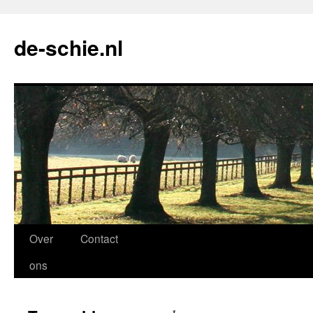
de-schie.nl
Spring
Over
Contact
naar
ons
de