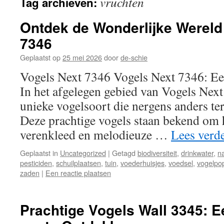
vruchten
Tag archieven:
inhoud
Ontdek de Wonderlijke Wereld
7346
Geplaatst op
25 mei 2026
door
de-schie
Vogels Next 7346 Vogels Next 7346: Ee
In het afgelegen gebied van Vogels Next
unieke vogelsoort die nergens anders ter
Deze prachtige vogels staan bekend om 
verenkleed en melodieuze …
Lees verd
Geplaatst in
Uncategorized
|
Getagd
biodiversiteit
,
drinkwater
,
na
pesticiden
,
schuilplaatsen
,
tuin
,
voederhuisjes
,
voedsel
,
vogelpop
zaden
|
Een reactie plaatsen
Prachtige Vogels Wall 3345: E