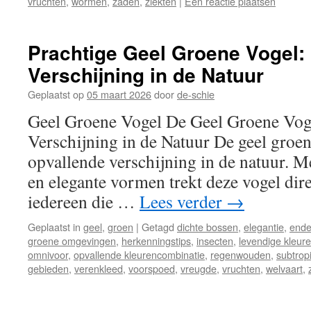
vruchten
,
wormen
,
zaden
,
ziekten
|
Een reactie plaatsen
Prachtige Geel Groene Vogel:
Verschijning in de Natuur
Geplaatst op
05 maart 2026
door
de-schie
Geel Groene Vogel De Geel Groene Voge
Verschijning in de Natuur De geel groen
opvallende verschijning in de natuur. Me
en elegante vormen trekt deze vogel dir
iedereen die …
Lees verder
→
Geplaatst in
geel
,
groen
|
Getagd
dichte bossen
,
elegantie
,
ende
groene omgevingen
,
herkenningstips
,
insecten
,
levendige kleur
omnivoor
,
opvallende kleurencombinatie
,
regenwouden
,
subtrop
gebieden
,
verenkleed
,
voorspoed
,
vreugde
,
vruchten
,
welvaart
,