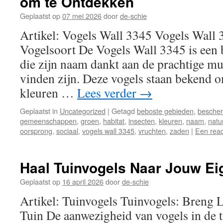
om te Ontdekken
Geplaatst op
07 mei 2026
door
de-schie
Artikel: Vogels Wall 3345 Vogels Wall
Vogelsoort De Vogels Wall 3345 is een 
die zijn naam dankt aan de prachtige mu
vinden zijn. Deze vogels staan bekend 
kleuren …
Lees verder
→
Geplaatst in
Uncategorized
|
Getagd
beboste gebieden
,
besche
gemeenschappen
,
groen
,
habitat
,
insecten
,
kleuren
,
naam
,
natu
oorsprong
,
sociaal
,
vogels wall 3345
,
vruchten
,
zaden
|
Een reac
Haal Tuinvogels Naar Jouw E
Geplaatst op
16 april 2026
door
de-schie
Artikel: Tuinvogels Tuinvogels: Breng L
Tuin De aanwezigheid van vogels in de 