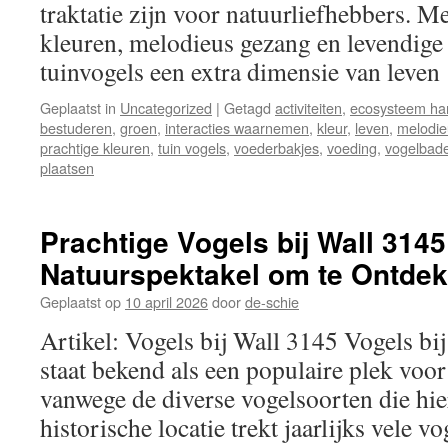
traktatie zijn voor natuurliefhebbers. M
kleuren, melodieus gezang en levendige 
tuinvogels een extra dimensie van leve
Geplaatst in
Uncategorized
|
Getagd
activiteiten
,
ecosysteem ha
bestuderen
,
groen
,
interacties waarnemen
,
kleur
,
leven
,
melodie
prachtige kleuren
,
tuin vogels
,
voederbakjes
,
voeding
,
vogelbad
plaatsen
Prachtige Vogels bij Wall 3145
Natuurspektakel om te Ontde
Geplaatst op
10 april 2026
door
de-schie
Artikel: Vogels bij Wall 3145 Vogels b
staat bekend als een populaire plek voor
vanwege de diverse vogelsoorten die hie
historische locatie trekt jaarlijks vele v