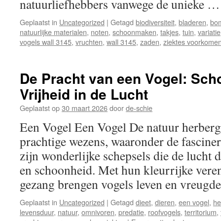
natuurliefhebbers vanwege de unieke 
Geplaatst in
Uncategorized
|
Getagd
biodiversiteit
,
bladeren
,
bo
natuurlijke materialen
,
noten
,
schoonmaken
,
takjes
,
tuin
,
variatie
vogels wall 3145
,
vruchten
,
wall 3145
,
zaden
,
ziektes voorkome
De Pracht van een Vogel: Sch
Vrijheid in de Lucht
Geplaatst op
30 maart 2026
door
de-schie
Een Vogel Een Vogel De natuur herberg
prachtige wezens, waaronder de fascine
zijn wonderlijke schepsels die de lucht 
en schoonheid. Met hun kleurrijke vere
gezang brengen vogels leven en vreug
Geplaatst in
Uncategorized
|
Getagd
dieet
,
dieren
,
een vogel
,
he
levensduur
,
natuur
,
omnivoren
,
predatie
,
roofvogels
,
territorium
,