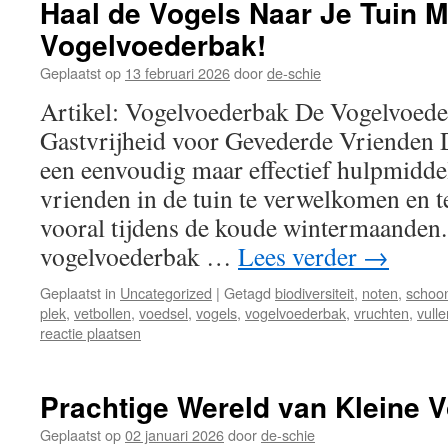
Haal de Vogels Naar Je Tuin 
Vogelvoederbak!
Geplaatst op
13 februari 2026
door
de-schie
Artikel: Vogelvoederbak De Vogelvoed
Gastvrijheid voor Gevederde Vrienden 
een eenvoudig maar effectief hulpmidd
vrienden in de tuin te verwelkomen en t
vooral tijdens de koude wintermaanden
vogelvoederbak …
Lees verder
→
Geplaatst in
Uncategorized
|
Getagd
biodiversiteit
,
noten
,
schoo
plek
,
vetbollen
,
voedsel
,
vogels
,
vogelvoederbak
,
vruchten
,
vulle
reactie plaatsen
Prachtige Wereld van Kleine V
Geplaatst op
02 januari 2026
door
de-schie