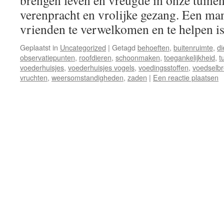
brengen leven en vreugde in onze tuinen
verenpracht en vrolijke gezang. Een ma
vrienden te verwelkomen en te helpen 
Geplaatst in
Uncategorized
|
Getagd
behoeften
,
buitenruimte
,
di
observatiepunten
,
roofdieren
,
schoonmaken
,
toegankelijkheid
,
t
voederhuisjes
,
voederhuisjes vogels
,
voedingsstoffen
,
voedselb
vruchten
,
weersomstandigheden
,
zaden
|
Een reactie plaatsen