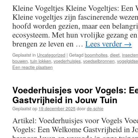
Kleine Vogeltjes Kleine Vogeltjes: Een
Kleine vogeltjes zijn fascinerende wezen
hoofd worden gezien, maar een belangrij
ecosysteem. Met hun vrolijke gezang en
brengen ze leven en …
Lees verder
→
Geplaatst in
Uncategorized
|
Getagd
boomholtes
,
dieet
,
insecte
bouwen
,
tuin lokken
,
voederhuisjes
,
voedselbronnen
,
vogelgids
Een reactie plaatsen
Voederhuisjes voor Vogels: 
Gastvrijheid in Jouw Tuin
Geplaatst op
19 december 2025
door
de-schie
Artikel: Voederhuisjes voor Vogels Voe
Vogels: Een Welkome Gastvrijheid in J