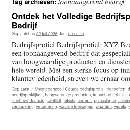
toonaangevend bedrijf
Tag archieven:
inhoud
Ontdek het Volledige Bedrijfsp
Bedrijf
Geplaatst op
02 juli 2026
door
de-schie
Bedrijfsprofiel Bedrijfsprofiel: XYZ Be
een toonaangevend bedrijf dat gespeciali
van hoogwaardige producten en diensten
hele wereld. Met een sterke focus op inno
klanttevredenheid, streven we ernaar 
Geplaatst in
Uncategorized
|
Getagd
bedrijfsprofiel
,
behoeften
,
d
bedrijfspraktijken
,
hoogwaardige producten
,
impact op het milieu
klanttevredenheid
,
kwaliteit
,
missie
,
normen
,
oplossingen
,
servic
verandering
,
verbetering
,
waarde toevoegen
,
waarden
,
wereld
,