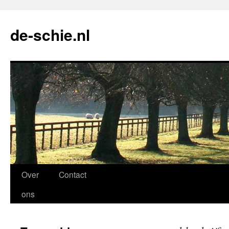
de-schie.nl
Spring
Over
Contact
naar
ons
de