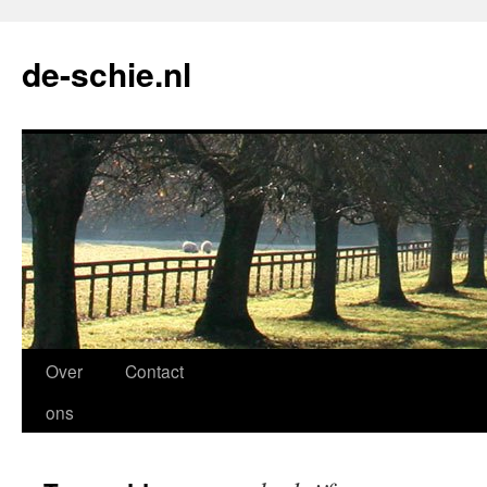
de-schie.nl
Spring
Over
Contact
naar
ons
de