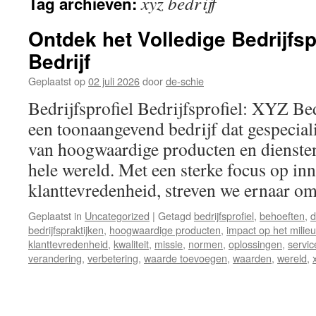
xyz bedrijf
Tag archieven:
inhoud
Ontdek het Volledige Bedrijfsp
Bedrijf
Geplaatst op
02 juli 2026
door
de-schie
Bedrijfsprofiel Bedrijfsprofiel: XYZ Be
een toonaangevend bedrijf dat gespeciali
van hoogwaardige producten en diensten
hele wereld. Met een sterke focus op inno
klanttevredenheid, streven we ernaar 
Geplaatst in
Uncategorized
|
Getagd
bedrijfsprofiel
,
behoeften
,
d
bedrijfspraktijken
,
hoogwaardige producten
,
impact op het milieu
klanttevredenheid
,
kwaliteit
,
missie
,
normen
,
oplossingen
,
servic
verandering
,
verbetering
,
waarde toevoegen
,
waarden
,
wereld
,