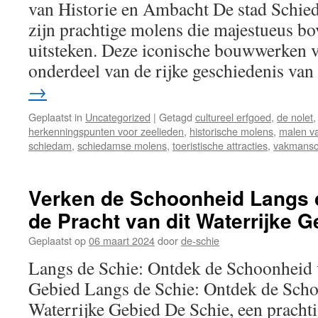
van Historie en Ambacht De stad Schie
zijn prachtige molens die majestueus bo
uitsteken. Deze iconische bouwwerken 
onderdeel van de rijke geschiedenis va
→
Geplaatst in
Uncategorized
|
Getagd
cultureel erfgoed
,
de nolet
herkenningspunten voor zeelieden
,
historische molens
,
malen v
schiedam
,
schiedamse molens
,
toeristische attracties
,
vakmans
Verken de Schoonheid Langs 
de Pracht van dit Waterrijke G
Geplaatst op
06 maart 2024
door
de-schie
Langs de Schie: Ontdek de Schoonheid v
Gebied Langs de Schie: Ontdek de Scho
Waterrijke Gebied De Schie, een pracht