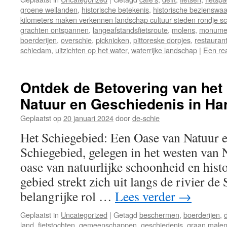
groene weilanden
,
historische betekenis
,
historische bezienswa
kilometers maken verkennen landschap cultuur steden rondje sc
grachten ontspannen
,
langeafstandsfietsroute
,
molens
,
monumen
boerderijen
,
overschie
,
picknicken
,
pittoreske dorpjes
,
restauran
schiedam
,
uitzichten op het water
,
waterrijke landschap
|
Een rea
Ontdek de Betovering van het
Natuur en Geschiedenis in Ha
Geplaatst op
20 januari 2024
door
de-schie
Het Schiegebied: Een Oase van Natuur 
Schiegebied, gelegen in het westen van 
oase van natuurlijke schoonheid en histo
gebied strekt zich uit langs de rivier de 
belangrijke rol …
Lees verder
→
Geplaatst in
Uncategorized
|
Getagd
beschermen
,
boerderijen
,
d
land
,
fietstochten
,
gemeenschappen
,
geschiedenis
,
graan male