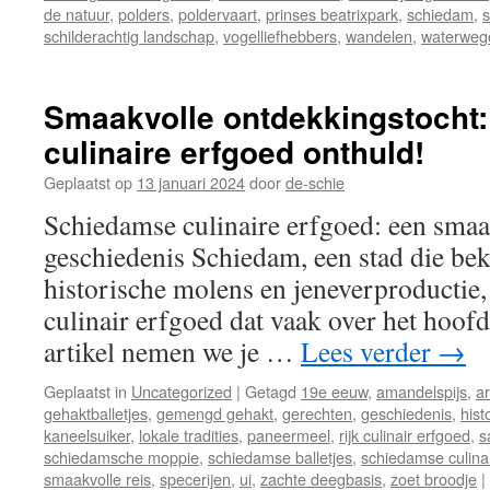
de natuur
,
polders
,
poldervaart
,
prinses beatrixpark
,
schiedam
,
schilderachtig landschap
,
vogelliefhebbers
,
wandelen
,
waterweg
Smaakvolle ontdekkingstocht
culinaire erfgoed onthuld!
Geplaatst op
13 januari 2024
door
de-schie
Schiedamse culinaire erfgoed: een smaa
geschiedenis Schiedam, een stad die be
historische molens en jeneverproductie, 
culinair erfgoed dat vaak over het hoofd
artikel nemen we je …
Lees verder
→
Geplaatst in
Uncategorized
|
Getagd
19e eeuw
,
amandelspijs
,
ar
gehaktballetjes
,
gemengd gehakt
,
gerechten
,
geschiedenis
,
hist
kaneelsuiker
,
lokale tradities
,
paneermeel
,
rijk culinair erfgoed
,
s
schiedamsche moppie
,
schiedamse balletjes
,
schiedamse culina
smaakvolle reis
,
specerijen
,
ui
,
zachte deegbasis
,
zoet broodje
|