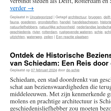
verbindt steden als Delft, Rotterdam 
verder
→
Geplaatst in
Uncategorized
|
Getagd
architectuur
,
bruggen
,
delft
fauna
,
goederen
,
grondstoffen
,
handel
,
handelsschepen
,
histor
natuurliefhebbers
,
natuurlijke schoonheid
,
nederlandse landsch
geschiedenis
,
rivier
,
rotterdam
,
rustgevende wateren
,
schie
,
schi
uitzichten
,
waterweg
,
zeilen
|
Een reactie plaatsen
Ontdek de Historische Bezie
van Schiedam: Een Reis door 
Geplaatst op
07 februari 2024
door
de-schie
Schiedam, een stad doordrenkt van gesch
schat aan bezienswaardigheden die teru
middeleeuwen. Met zijn kenmerkende gr
molens en prachtige architectuur is Sch
geschiedenisliefhebber zou moeten bez