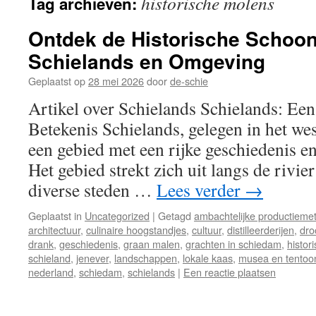
historische molens
Tag archieven:
inhoud
Ontdek de Historische Schoo
Schielands en Omgeving
Geplaatst op
28 mei 2026
door
de-schie
Artikel over Schielands Schielands: Ee
Betekenis Schielands, gelegen in het we
een gebied met een rijke geschiedenis en
Het gebied strekt zich uit langs de rivie
diverse steden …
Lees verder
→
Geplaatst in
Uncategorized
|
Getagd
ambachtelijke productieme
architectuur
,
culinaire hoogstandjes
,
cultuur
,
distilleerderijen
,
dro
drank
,
geschiedenis
,
graan malen
,
grachten in schiedam
,
histor
schieland
,
jenever
,
landschappen
,
lokale kaas
,
musea en tentoon
nederland
,
schiedam
,
schielands
|
Een reactie plaatsen