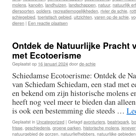
molens
,
kanoën
,
landhuizen
,
landschappen
,
natuur
,
natuurlijk e
diersoorten
,
polders
,
recreatiemogelijkheden
,
rivier de schie
,
rot
schiegebied
,
toeristisch gebied
,
uitzichten
,
varen op de schie
,
vo
dieren
|
Een reactie plaatsen
Ontdek de Natuurlijke Pracht
met Ecotoerisme
Geplaatst op
16 januari 2024
door
de-schie
Schiedamse Ecotoerisme: Ontdek de Na
van Schiedam Schiedam, een stad met ee
en bekend om zijn historische molens en
heeft nog veel meer te bieden dan alleen
is ook een bestemming die steeds …
Le
Geplaatst in
Uncategorized
|
Getagd
avonturiers
,
beatrixpark
,
bo
frisse
,
geschiedenis
,
groene parken
,
historische molens
,
jenever
natuurgebied de gorzen
,
natuurliefhebbers
,
natuurlijke gebieden