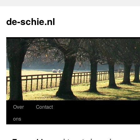
de-schie.nl
Spring
Over
Contact
naar
ons
de