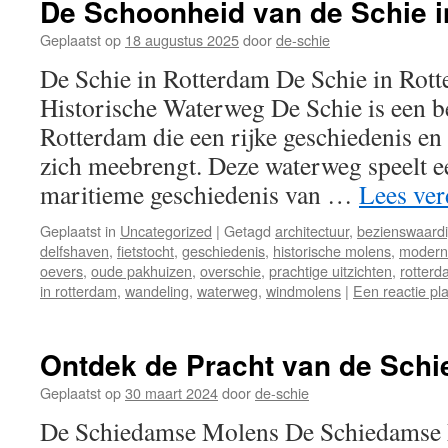
De Schoonheid van de Schie i
Geplaatst op
18 augustus 2025
door
de-schie
De Schie in Rotterdam De Schie in Rot
Historische Waterweg De Schie is een b
Rotterdam die een rijke geschiedenis e
zich meebrengt. Deze waterweg speelt ee
maritieme geschiedenis van …
Lees ve
Geplaatst in
Uncategorized
|
Getagd
architectuur
,
bezienswaard
delfshaven
,
fietstocht
,
geschiedenis
,
historische molens
,
modern
oevers
,
oude pakhuizen
,
overschie
,
prachtige uitzichten
,
rotter
in rotterdam
,
wandeling
,
waterweg
,
windmolens
|
Een reactie pl
Ontdek de Pracht van de Sch
Geplaatst op
30 maart 2024
door
de-schie
De Schiedamse Molens De Schiedamse