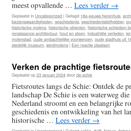
meest opvallende …
Lees verder
→
Geplaatst in
Uncategorized
|
Getagd
18e-eeuws herenhuis
,
arch
bezienswaardigheden
,
geschiedenis
,
geschiedenisliefhebber
,
gr
historische molens
,
historische objecten
,
historische schiedam 
renaissance-architectuur
,
hout en steen
,
industriële verleden
,
je
molenstad
,
oude ambachtelijke voorwerpen
,
oude stadhuis uit 
stedelijk museum
,
windmolens
|
Een reactie plaatsen
Verken de prachtige fietsrout
Geplaatst op
23 januari 2024
door
de-schie
Fietsroutes langs de Schie: Ontdek de pr
landschap De Schie is een waterweg die 
Nederland stroomt en een belangrijke ro
geschiedenis en ontwikkeling van het la
historische …
Lees verder
→
Geplaatst in
Uncategorized
|
Getagd
café's
,
delft
,
fietsen
,
fietsp