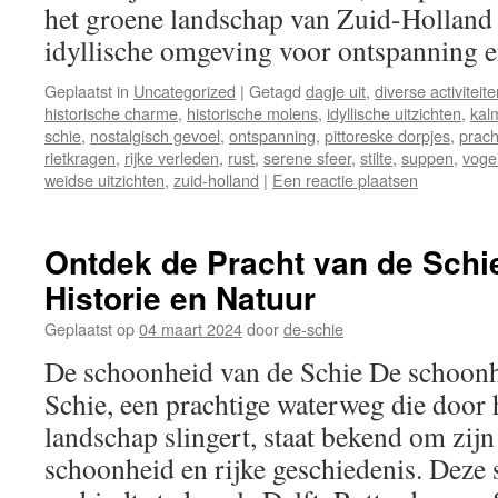
het groene landschap van Zuid-Holland s
idyllische omgeving voor ontspanning
Geplaatst in
Uncategorized
|
Getagd
dagje uit
,
diverse activiteit
historische charme
,
historische molens
,
idyllische uitzichten
,
kal
schie
,
nostalgisch gevoel
,
ontspanning
,
pittoreske dorpjes
,
prach
rietkragen
,
rijke verleden
,
rust
,
serene sfeer
,
stilte
,
suppen
,
voge
weidse uitzichten
,
zuid-holland
|
Een reactie plaatsen
Ontdek de Pracht van de Schie
Historie en Natuur
Geplaatst op
04 maart 2024
door
de-schie
De schoonheid van de Schie De schoonh
Schie, een prachtige waterweg die door
landschap slingert, staat bekend om zijn
schoonheid en rijke geschiedenis. Deze s