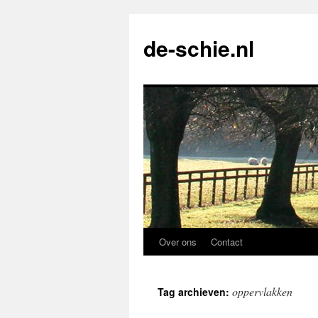
de-schie.nl
Over ons
Contact
Spring
naar
oppervlakken
Tag archieven:
de