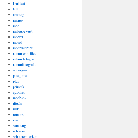
kruidvat
lidl
limburg
mango
mbo
milieubewust
moezel
mosel
mountainbike
natuur en milieu
natuur fotografie
natuurfotografie
ondergoed
patagonia
plus
primark
quooker
rabobank
rituals
rode
romans
rvo
samsung
schoenen
schoenenmerken