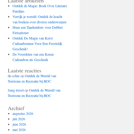
Laatste artikelen
Ontdek de Magie: Boek Over Literaire
Pareltjes
Verrijk je wereld: Ontdek de kracht
van boeken over diverse onderwerpen
Huur een Tandemfiets voor Dubbel
Fietsplezier
Ontdek De Magie van Kerst
Cadeaubonnen Voor Een Feestelijk
Geschenk!
De Voordelen van een Keuze
Cadeaubon als Geschenk
Laatste reacties
de-schie
op
Ontdek de Wereld van
Toerisme en Recreatie bij ROC
Sang travel
op
Ontdek de Wereld van
Toerisme en Recreatie bij ROC
Archief
augustus 2026
juli 2026
juni 2026
mei 2026