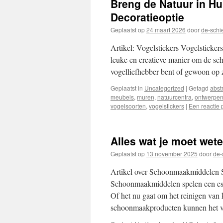
Breng de Natuur in Hu
inhoud
Decoratieoptie
Geplaatst op
24 maart 2026
door
de-schi
Artikel: Vogelstickers Vogelsticke
leuke en creatieve manier om de sc
vogelliefhebber bent of gewoon op
Geplaatst in
Uncategorized
|
Getagd
abst
meubels
,
muren
,
natuurcentra
,
ontwerpe
vogelsoorten
,
vogelstickers
|
Een reactie 
Alles wat je moet wet
Geplaatst op
13 november 2025
door
de-
Artikel over Schoonmaakmiddelen
Schoonmaakmiddelen spelen een esse
Of het nu gaat om het reinigen van
schoonmaakproducten kunnen het 