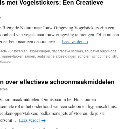
is met Vogelstickers: Een Creatieve
e
rs: Breng de Natuur naar Jouw Omgeving Vogelstickers zijn een
hoonheid van vogels naar jouw omgeving te brengen. Of je nu een
 zoek bent naar een decoratieve …
Lees verder
→
racte kunstwerken
,
afbeeldingen
,
decoratieve stickers
,
educatief hulpmiddel
,
n
,
oppervlakken
,
ramen
,
realistische afbeeldingen
,
scholen
,
schoonheid
,
stijl
,
plaatsen
en over effectieve schoonmaakmiddelen
schie
 Schoonmaakmiddelen: Onmisbaar in het Huishouden
ntiële rol in het onderhoud van een schoon en hygiënisch huis.
 keukenoppervlakken, badkamertegels of vloeren, de juiste
verschil …
Lees verder
→