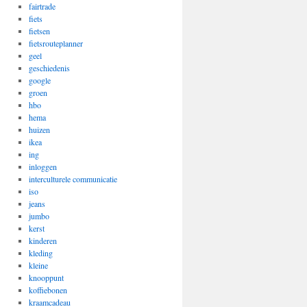
fairtrade
fiets
fietsen
fietsrouteplanner
geel
geschiedenis
google
groen
hbo
hema
huizen
ikea
ing
inloggen
interculturele communicatie
iso
jeans
jumbo
kerst
kinderen
kleding
kleine
knooppunt
koffiebonen
kraamcadeau