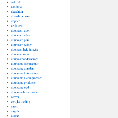
colruyt
coolblue
decathlon
divo duurzaam
dopper
drukkerij
duurzaam door
duurzaam mbo
duurzaam plus
duurzaam wonen
duurzaamheid in actie
duurzaammbo
duurzaamondernemen
duurzame architectuur
duurzame dinsdag
duurzame huisvesting
duurzame kledingmerken
duurzame producten
duurzame stad
duurzamehuizenroute
ecover
eerlijke kleding
eneco
engels
essent