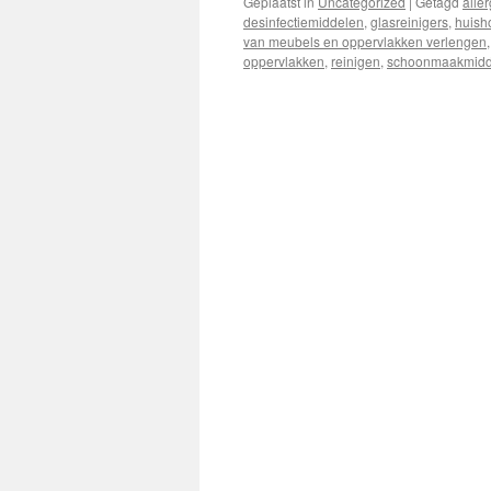
Geplaatst in
Uncategorized
|
Getagd
alle
desinfectiemiddelen
,
glasreinigers
,
huish
van meubels en oppervlakken verlengen
oppervlakken
,
reinigen
,
schoonmaakmidd