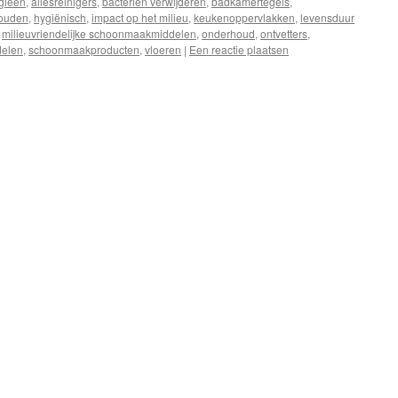
rgieën
,
allesreinigers
,
bacteriën verwijderen
,
badkamertegels
,
ouden
,
hygiënisch
,
impact op het milieu
,
keukenoppervlakken
,
levensduur
,
milieuvriendelijke schoonmaakmiddelen
,
onderhoud
,
ontvetters
,
elen
,
schoonmaakproducten
,
vloeren
|
Een reactie plaatsen