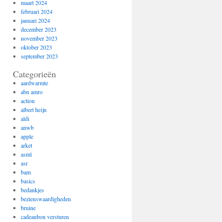
maart 2024
februari 2024
januari 2024
december 2023
november 2023
oktober 2023
september 2023
Categorieën
aardwarmte
abn amro
action
albert heijn
aldi
anwb
apple
arket
asml
asr
bam
basics
bedankjes
bezienswaardigheden
bruine
cadeaubon versturen