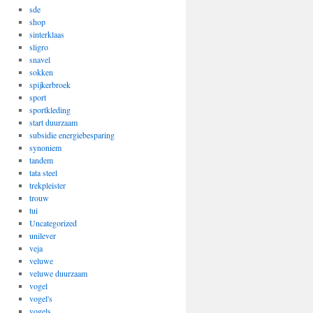
sde
shop
sinterklaas
sligro
snavel
sokken
spijkerbroek
sport
sportkleding
start duurzaam
subsidie energiebesparing
synoniem
tandem
tata steel
trekpleister
trouw
tui
Uncategorized
unilever
veja
veluwe
veluwe duurzaam
vogel
vogel's
vogels