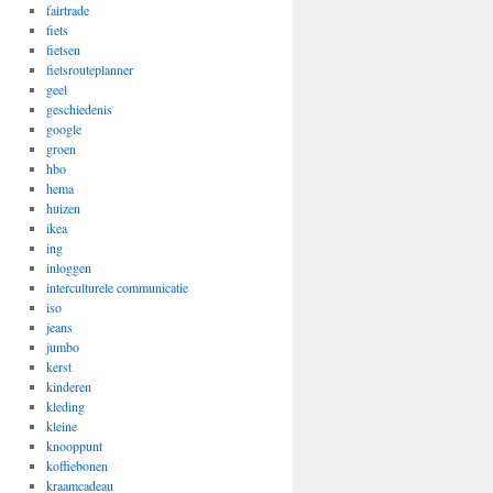
fairtrade
fiets
fietsen
fietsrouteplanner
geel
geschiedenis
google
groen
hbo
hema
huizen
ikea
ing
inloggen
interculturele communicatie
iso
jeans
jumbo
kerst
kinderen
kleding
kleine
knooppunt
koffiebonen
kraamcadeau