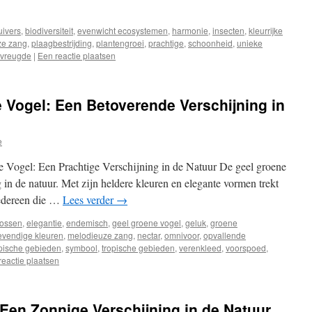
uivers
,
biodiversiteit
,
evenwicht ecosystemen
,
harmonie
,
insecten
,
kleurrijke
ze zang
,
plaagbestrijding
,
plantengroei
,
prachtige
,
schoonheid
,
unieke
vreugde
|
Een reactie plaatsen
 Vogel: Een Betoverende Verschijning in
e
Vogel: Een Prachtige Verschijning in de Natuur De geel groene
 in de natuur. Met zijn heldere kleuren en elegante vormen trekt
iedereen die …
Lees verder
→
bossen
,
elegantie
,
endemisch
,
geel groene vogel
,
geluk
,
groene
evendige kleuren
,
melodieuze zang
,
nectar
,
omnivoor
,
opvallende
pische gebieden
,
symbool
,
tropische gebieden
,
verenkleed
,
voorspoed
,
reactie plaatsen
 Een Zonnige Verschijning in de Natuur