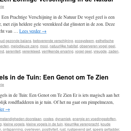
hie
 Een Prachtige Verschijning in de Natuur De vogel geel is een
, met zijn heldere gele verenkleed dat glinstert in de zon. Deze
acht van …
Lees verder
→
ud gezonde balans
,
betoverende verschijning
,
ecosysteem
,
esthetische
secten
,
melodieuze zang
,
mooi
,
natuurlijke habitat
,
observeren vogel geel
,
end
,
sereniteit
,
verenkleed
,
verrijkende ervaring
,
vogel geel
,
vreugde
,
zaden
,
els in de Tuin: Een Genot om Te Zien
hie
gels in de Tuin: Een Genot om Te Zien Er is iets magisch aan het
olijk rondfladderen in je tuin. Of het nu gaat om pimpelmezen,
der
→
omstandigheden doorstaan
,
costes
,
dynamiek
,
energie en voedingsstoffen
,
g
,
kleine vogels
,
kleine vogels in de tuin
,
kleurrijke verenpracht
,
koude
n
,
ontspanning
,
overleven
,
positiviteit
,
rust
,
rustgevend gef
,
speels gefladder
,