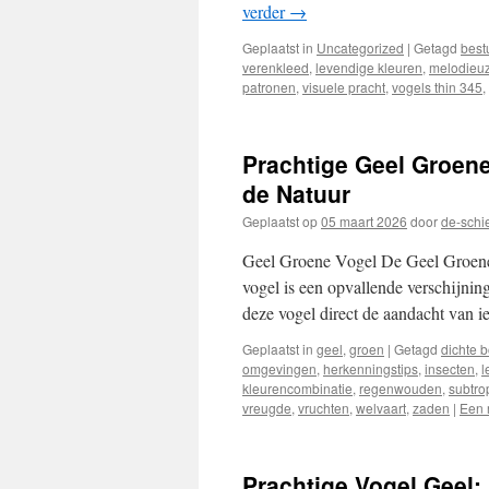
verder
→
Geplaatst in
Uncategorized
|
Getagd
best
verenkleed
,
levendige kleuren
,
melodieu
patronen
,
visuele pracht
,
vogels thin 345
,
Prachtige Geel Groene
de Natuur
Geplaatst op
05 maart 2026
door
de-schi
Geel Groene Vogel De Geel Groene 
vogel is een opvallende verschijning
deze vogel direct de aandacht van 
Geplaatst in
geel
,
groen
|
Getagd
dichte 
omgevingen
,
herkenningstips
,
insecten
,
l
kleurencombinatie
,
regenwouden
,
subtro
vreugde
,
vruchten
,
welvaart
,
zaden
|
Een 
Prachtige Vogel Geel: