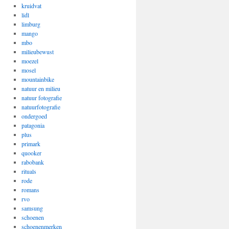
kruidvat
lidl
limburg
mango
mbo
milieubewust
moezel
mosel
mountainbike
natuur en milieu
natuur fotografie
natuurfotografie
ondergoed
patagonia
plus
primark
quooker
rabobank
rituals
rode
romans
rvo
samsung
schoenen
schoenenmerken