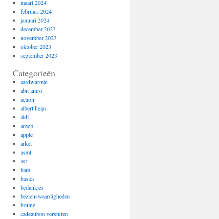
maart 2024
februari 2024
januari 2024
december 2023
november 2023
oktober 2023
september 2023
Categorieën
aardwarmte
abn amro
action
albert heijn
aldi
anwb
apple
arket
asml
asr
bam
basics
bedankjes
bezienswaardigheden
bruine
cadeaubon versturen