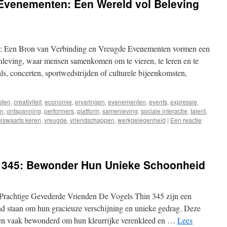
Evenementen: Een Wereld vol Beleving
: Een Bron van Verbinding en Vreugde Evenementen vormen een
nleving, waar mensen samenkomen om te vieren, te leren en te
ls, concerten, sportwedstrijden of culturele bijeenkomsten,
esten
,
creativiteit
,
economie
,
ervaringen
,
evenementen
,
events
,
expressie
,
en
,
ontspanning
,
performers
,
platform
,
samenleving
,
sociale interactie
,
talent
,
huiswaarts keren
,
vreugde
,
vriendschappen
,
werkgelegenheid
|
Een reactie
n 345: Bewonder Hun Unieke Schoonheid
Prachtige Gevederde Vrienden De Vogels Thin 345 zijn een
nd staan om hun gracieuze verschijning en unieke gedrag. Deze
den vaak bewonderd om hun kleurrijke verenkleed en …
Lees