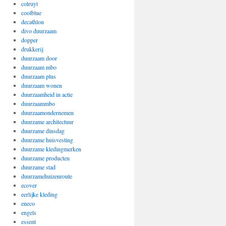
colruyt
coolblue
decathlon
divo duurzaam
dopper
drukkerij
duurzaam door
duurzaam mbo
duurzaam plus
duurzaam wonen
duurzaamheid in actie
duurzaammbo
duurzaamondernemen
duurzame architectuur
duurzame dinsdag
duurzame huisvesting
duurzame kledingmerken
duurzame producten
duurzame stad
duurzamehuizenroute
ecover
eerlijke kleding
eneco
engels
essent