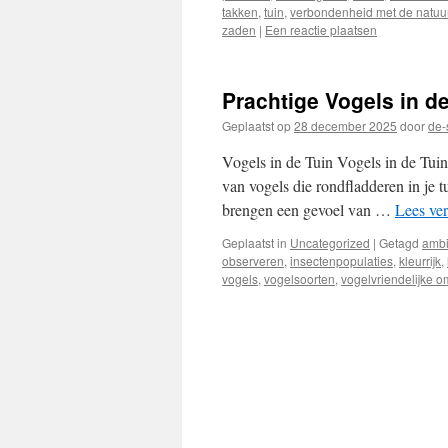
takken
,
tuin
,
verbondenheid met de natuu
zaden
|
Een reactie plaatsen
Prachtige Vogels in d
Geplaatst op
28 december 2025
door
de-
Vogels in de Tuin Vogels in de Tui
van vogels die rondfladderen in je t
brengen een gevoel van …
Lees ve
Geplaatst in
Uncategorized
|
Getagd
amb
observeren
,
insectenpopulaties
,
kleurrijk
,
vogels
,
vogelsoorten
,
vogelvriendelijke 