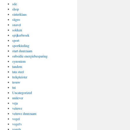
sde
shop
sinterklaas
sligro
snavel
sokken
spijkerbroek
sport
sportkleding
start duurzaam
subsidie energiebesparing
synoniem
tandem
tata steel
trekpleister
trouw
tui
Uncategorized
unilever
veja
veluwe
veluwe duurzaam
vogel
vogel's
vogels