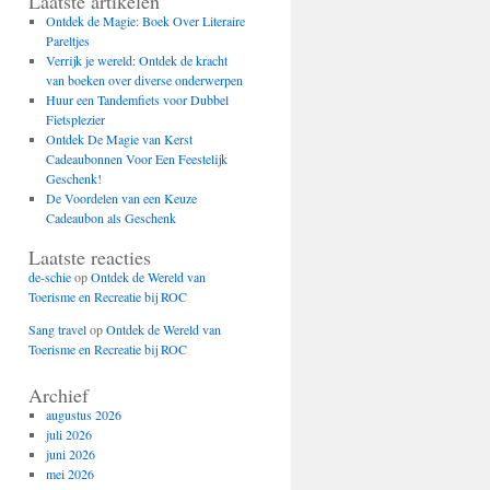
Laatste artikelen
Ontdek de Magie: Boek Over Literaire
Pareltjes
Verrijk je wereld: Ontdek de kracht
van boeken over diverse onderwerpen
Huur een Tandemfiets voor Dubbel
Fietsplezier
Ontdek De Magie van Kerst
Cadeaubonnen Voor Een Feestelijk
Geschenk!
De Voordelen van een Keuze
Cadeaubon als Geschenk
Laatste reacties
de-schie
op
Ontdek de Wereld van
Toerisme en Recreatie bij ROC
Sang travel
op
Ontdek de Wereld van
Toerisme en Recreatie bij ROC
Archief
augustus 2026
juli 2026
juni 2026
mei 2026