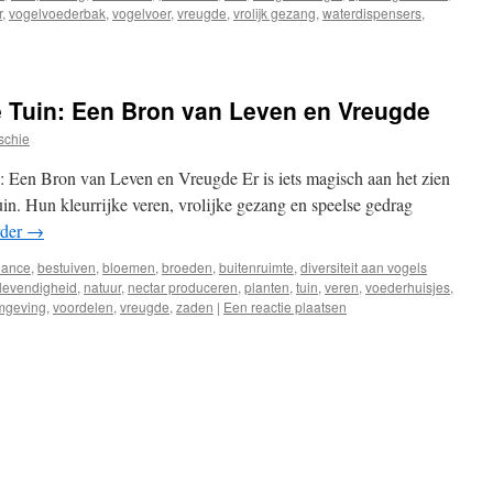
r
,
vogelvoederbak
,
vogelvoer
,
vreugde
,
vrolijk gezang
,
waterdispensers
,
e Tuin: Een Bron van Leven en Vreugde
schie
n: Een Bron van Leven en Vreugde Er is iets magisch aan het zien
uin. Hun kleurrijke veren, vrolijke gezang en speelse gedrag
rder
→
iance
,
bestuiven
,
bloemen
,
broeden
,
buitenruimte
,
diversiteit aan vogels
levendigheid
,
natuur
,
nectar produceren
,
planten
,
tuin
,
veren
,
voederhuisjes
,
omgeving
,
voordelen
,
vreugde
,
zaden
|
Een reactie plaatsen