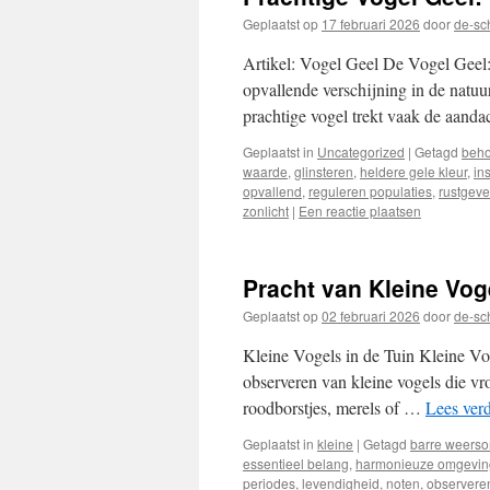
Geplaatst op
17 februari 2026
door
de-sc
Artikel: Vogel Geel De Vogel Geel:
opvallende verschijning in de natuur
prachtige vogel trekt vaak de aand
Geplaatst in
Uncategorized
|
Getagd
beho
waarde
,
glinsteren
,
heldere gele kleur
,
in
opvallend
,
reguleren populaties
,
rustgev
zonlicht
|
Een reactie plaatsen
Pracht van Kleine Vog
Geplaatst op
02 februari 2026
door
de-sc
Kleine Vogels in de Tuin Kleine Vo
observeren van kleine vogels die vr
roodborstjes, merels of …
Lees ver
Geplaatst in
kleine
|
Getagd
barre weers
essentieel belang
,
harmonieuze omgevin
periodes
,
levendigheid
,
noten
,
observere