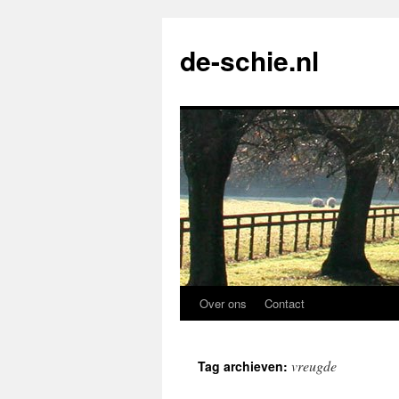
de-schie.nl
Over ons
Contact
Spring
naar
vreugde
Tag archieven:
de