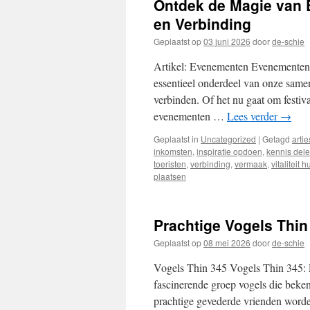
Ontdek de Magie van 
inhoud
en Verbinding
Geplaatst op
03 juni 2026
door
de-schie
Artikel: Evenementen Evenementen
essentieel onderdeel van onze same
verbinden. Of het nu gaat om festiva
evenementen …
Lees verder
→
Geplaatst in
Uncategorized
|
Getagd
arti
inkomsten
,
inspiratie opdoen
,
kennis del
toeristen
,
verbinding
,
vermaak
,
vitaliteit 
plaatsen
Prachtige Vogels Thi
Geplaatst op
08 mei 2026
door
de-schie
Vogels Thin 345 Vogels Thin 345: 
fascinerende groep vogels die beke
prachtige gevederde vrienden wor