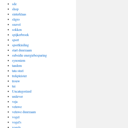
sde
shop
sinterklaas
sligro
snavel
sokken
spijkerbroek
sport
sportkleding
start duurzaam
subsidie energiebesparing
synoniem
tandem
tata steel
trekpleister
trouw
tui
Uncategorized
unilever
veja
veluwe
veluwe duurzaam
vogel
vogel's
vogels