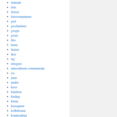
fairtrade
fiets
fietsen
fietsrouteplanner
geel
geschiedenis
google
groen
hbo
hema
huizen
ikea
ing
inloggen
interculturele communicatie
iso
jeans
jumbo
kerst
kinderen
kleding
kleine
knooppunt
koffiebonen
kraamcadeau