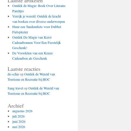
Laatste artikelen
Ontdek de Magie: Boek Over Literaire
Pareltjes
Verrijk je wereld: Ontdek de kracht
van boeken over diverse onderwerpen
Huur een Tandemfiets voor Dubbel
Fietsplezier
Ontdek De Magie van Kerst
Cadeaubonnen Voor Een Feestelijk
Geschenk!
De Voordelen van een Keuze
Cadeaubon als Geschenk
Laatste reacties
de-schie
op
Ontdek de Wereld van
Toerisme en Recreatie bij ROC
Sang travel
op
Ontdek de Wereld van
Toerisme en Recreatie bij ROC
Archief
augustus 2026
juli 2026
juni 2026
mei 2026