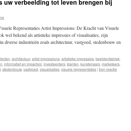
s uw verbeelding tot leven brengen bij
hie
Visuele Representaties Artist Impressions: De Kracht van Visuele
k wel bekend als artistieke impressies of visualisaties, zijn
in diverse industrieën zoals architectuur, vastgoed, stedenbouw en
itecten
,
architectuur
,
artist impressions
,
artistieke impressies
,
beeldenfabriek
,
ën
,
informatief en impactvol
,
investeerders
,
klanten
,
kunstenaars
,
marketeers
,
t
,
stedenbouw
,
vastgoed
,
visualisaties
,
visuele representaties
|
Een reactie