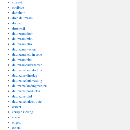
colruyt
coolblue
decathlon
divo duurzaam
dopper
drukkerij
duurzaam door
duurzaam mbo
duurzaam plus
duurzaam wonen
duurzaamheid in actie
duurzaammbo
duurzaamondernemen
duurzame architectuur
duurzame dinsdag
duurzame huisvesting
duurzame kledingmerken
duurzame producten
duurzame stad
duurzamehuizenroute
ecover
eerlijke kleding
eneco
engels
essent