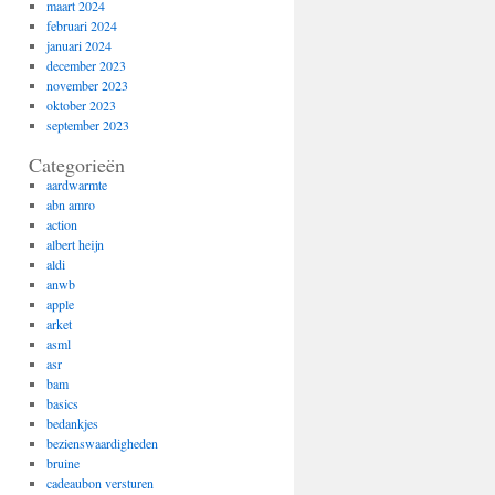
maart 2024
februari 2024
januari 2024
december 2023
november 2023
oktober 2023
september 2023
Categorieën
aardwarmte
abn amro
action
albert heijn
aldi
anwb
apple
arket
asml
asr
bam
basics
bedankjes
bezienswaardigheden
bruine
cadeaubon versturen