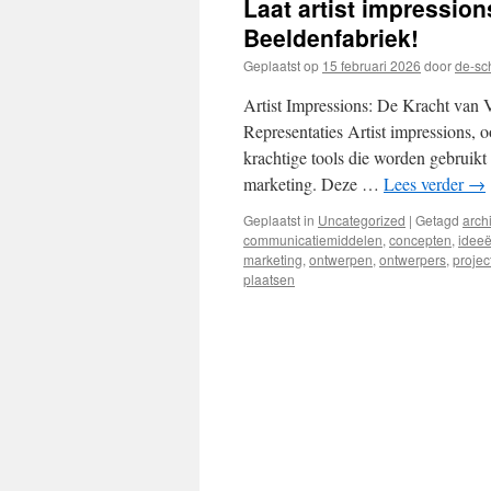
Laat artist impression
inhoud
Beeldenfabriek!
Geplaatst op
15 februari 2026
door
de-sc
Artist Impressions: De Kracht van 
Representaties Artist impressions, oo
krachtige tools die worden gebruikt 
marketing. Deze …
Lees verder
→
Geplaatst in
Uncategorized
|
Getagd
arch
communicatiemiddelen
,
concepten
,
idee
marketing
,
ontwerpen
,
ontwerpers
,
projec
plaatsen