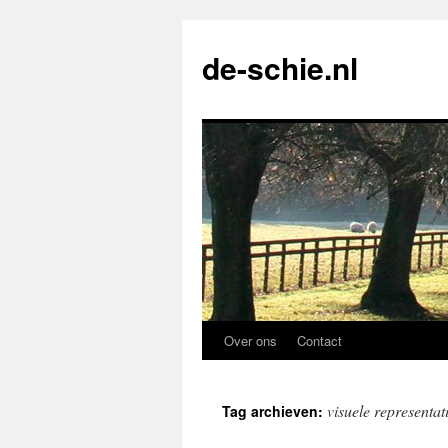
de-schie.nl
Over ons
Contact
Spring
naar
visuele representat
Tag archieven:
de