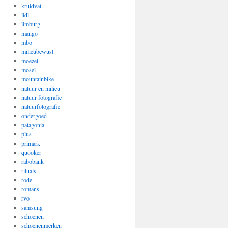
kruidvat
lidl
limburg
mango
mbo
milieubewust
moezel
mosel
mountainbike
natuur en milieu
natuur fotografie
natuurfotografie
ondergoed
patagonia
plus
primark
quooker
rabobank
rituals
rode
romans
rvo
samsung
schoenen
schoenenmerken