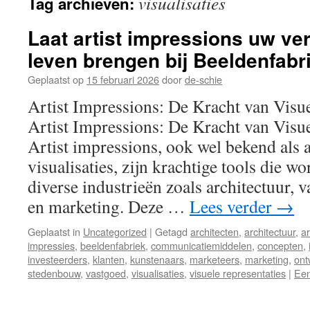
visualisaties
Tag archieven:
inhoud
Laat artist impressions uw ver
leven brengen bij Beeldenfabr
Geplaatst op
15 februari 2026
door
de-schie
Artist Impressions: De Kracht van Visue
Artist Impressions: De Kracht van Visue
Artist impressions, ook wel bekend als a
visualisaties, zijn krachtige tools die w
diverse industrieën zoals architectuur,
en marketing. Deze …
Lees verder
→
Geplaatst in
Uncategorized
|
Getagd
architecten
,
architectuur
,
ar
impressies
,
beeldenfabriek
,
communicatiemiddelen
,
concepten
,
investeerders
,
klanten
,
kunstenaars
,
marketeers
,
marketing
,
ont
stedenbouw
,
vastgoed
,
visualisaties
,
visuele representaties
|
Een