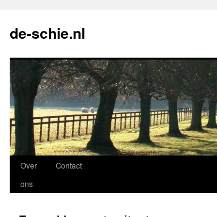
de-schie.nl
Spring
Over
Contact
naar
ons
de