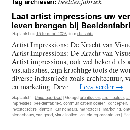
beeldenfabriek
Tag archieven:
inhoud
Laat artist impressions uw ver
leven brengen bij Beeldenfabr
Geplaatst op
15 februari 2026
door
de-schie
Artist Impressions: De Kracht van Visue
Artist Impressions: De Kracht van Visue
Artist impressions, ook wel bekend als a
visualisaties, zijn krachtige tools die w
diverse industrieën zoals architectuur,
en marketing. Deze …
Lees verder
→
Geplaatst in
Uncategorized
|
Getagd
architecten
,
architectuur
,
ar
impressies
,
beeldenfabriek
,
communicatiemiddelen
,
concepten
,
investeerders
,
klanten
,
kunstenaars
,
marketeers
,
marketing
,
ont
stedenbouw
,
vastgoed
,
visualisaties
,
visuele representaties
|
Een