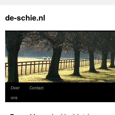
de-schie.nl
Spring
Over
Contact
naar
ons
de