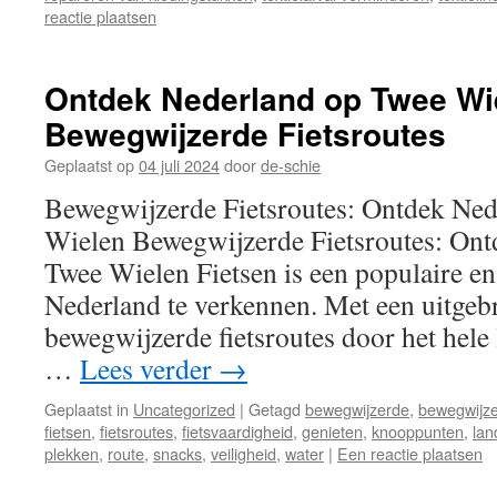
reactie plaatsen
Ontdek Nederland op Twee Wi
Bewegwijzerde Fietsroutes
Geplaatst op
04 juli 2024
door
de-schie
Bewegwijzerde Fietsroutes: Ontdek Ned
Wielen Bewegwijzerde Fietsroutes: Ont
Twee Wielen Fietsen is een populaire 
Nederland te verkennen. Met een uitgeb
bewegwijzerde fietsroutes door het hele l
…
Lees verder
→
Geplaatst in
Uncategorized
|
Getagd
bewegwijzerde
,
bewegwijze
fietsen
,
fietsroutes
,
fietsvaardigheid
,
genieten
,
knooppunten
,
lan
plekken
,
route
,
snacks
,
veiligheid
,
water
|
Een reactie plaatsen