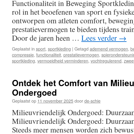
Functionaliteit in Beweging Sportkleding
rol in het beoefenen van sport en fysieke 
ontworpen om atleten comfort, bewegin
prestatievermogen te bieden tijdens trai
Door de jaren heen …
Lees verder
→
Geplaatst in
sport
,
sportkleding
|
Getagd
ademend vermogen
,
b
compressie
,
functionaliteit
,
prestatievermogen
,
spierondersteuni
sportkleding
,
vermoeidheid verminderen
,
vochtregulerend
,
zwee
Ontdek het Comfort van Milieu
Ondergoed
Geplaatst op
11 november 2025
door
de-schie
Milieuvriendelijk Ondergoed: Duurzaa
Milieuvriendelijk Ondergoed: Duurzaa
Steeds meer mensen worden zich bewust