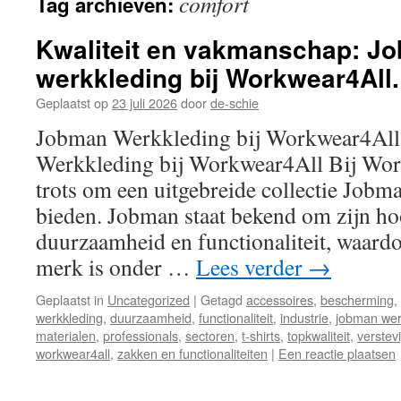
comfort
Tag archieven:
inhoud
Kwaliteit en vakmanschap: J
werkkleding bij Workwear4All.
Geplaatst op
23 juli 2026
door
de-schie
Jobman Werkkleding bij Workwear4Al
Werkkleding bij Workwear4All Bij Wor
trots om een uitgebreide collectie Jobm
bieden. Jobman staat bekend om zijn ho
duurzaamheid en functionaliteit, waardo
merk is onder …
Lees verder
→
Geplaatst in
Uncategorized
|
Getagd
accessoires
,
bescherming
,
werkkleding
,
duurzaamheid
,
functionaliteit
,
industrie
,
jobman wer
materialen
,
professionals
,
sectoren
,
t-shirts
,
topkwaliteit
,
verstev
workwear4all
,
zakken en functionaliteiten
|
Een reactie plaatsen