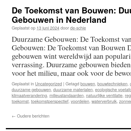
De Toekomst van Bouwen: Du
Gebouwen in Nederland
Geplaatst op
13 juni 2024
door
de-schie
Duurzame Gebouwen: De Toekomst va
Gebouwen: De Toekomst van Bouwen De
gebouwen wint wereldwijd aan popularite
verrassing. Duurzame gebouwen bieden 
voor het milieu, maar ook voor de be
Geplaatst in
Uncategorized
|
Getagd
bouwen
,
bouwtechnieken
,
duurzame gebouwen
,
duurzame materialen
,
ecologische voetaf
klimaatverandering
,
milieustandaarden
,
natuurlijke ventilatie
,
reg
toekomst
,
toekomstperspectief
,
voordelen
,
waterverbruik
,
zonne
←
Oudere berichten