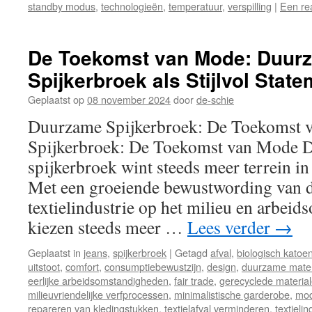
standby modus
,
technologieën
,
temperatuur
,
verspilling
|
Een rea
De Toekomst van Mode: Duur
Spijkerbroek als Stijlvol Stat
Geplaatst op
08 november 2024
door
de-schie
Duurzame Spijkerbroek: De Toekomst
Spijkerbroek: De Toekomst van Mode 
spijkerbroek wint steeds meer terrein i
Met een groeiende bewustwording van d
textielindustrie op het milieu en arbei
kiezen steeds meer …
Lees verder
→
Geplaatst in
jeans
,
spijkerbroek
|
Getagd
afval
,
biologisch katoe
uitstoot
,
comfort
,
consumptiebewustzijn
,
design
,
duurzame mater
eerlijke arbeidsomstandigheden
,
fair trade
,
gerecyclede materia
milieuvriendelijke verfprocessen
,
minimalistische garderobe
,
mod
repareren van kledingstukken
,
textielafval verminderen
,
textielin