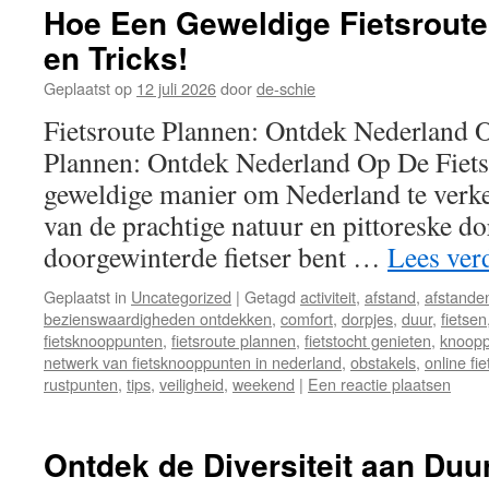
Hoe Een Geweldige Fietsroute
en Tricks!
Geplaatst op
12 juli 2026
door
de-schie
Fietsroute Plannen: Ontdek Nederland O
Plannen: Ontdek Nederland Op De Fiets 
geweldige manier om Nederland te verke
van de prachtige natuur en pittoreske do
doorgewinterde fietser bent …
Lees ver
Geplaatst in
Uncategorized
|
Getagd
activiteit
,
afstand
,
afstande
bezienswaardigheden ontdekken
,
comfort
,
dorpjes
,
duur
,
fietsen
fietsknooppunten
,
fietsroute plannen
,
fietstocht genieten
,
knoopp
netwerk van fietsknooppunten in nederland
,
obstakels
,
online fi
rustpunten
,
tips
,
veiligheid
,
weekend
|
Een reactie plaatsen
Ontdek de Diversiteit aan Du