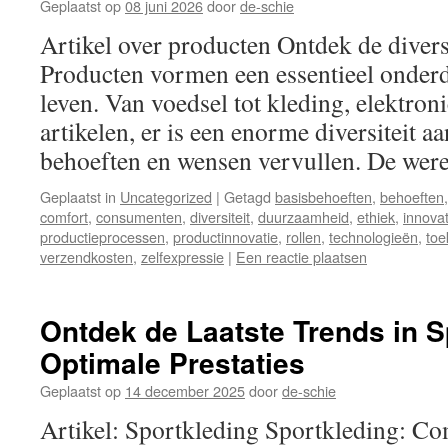
Geplaatst op
08 juni 2026
door
de-schie
Artikel over producten Ontdek de divers
Producten vormen een essentieel onderd
leven. Van voedsel tot kleding, elektron
artikelen, er is een enorme diversiteit 
behoeften en wensen vervullen. De we
Geplaatst in
Uncategorized
|
Getagd
basisbehoeften
,
behoeften
comfort
,
consumenten
,
diversiteit
,
duurzaamheid
,
ethiek
,
innovat
productieprocessen
,
productinnovatie
,
rollen
,
technologieën
,
toe
verzendkosten
,
zelfexpressie
|
Een reactie plaatsen
Ontdek de Laatste Trends in S
Optimale Prestaties
Geplaatst op
14 december 2025
door
de-schie
Artikel: Sportkleding Sportkleding: Co