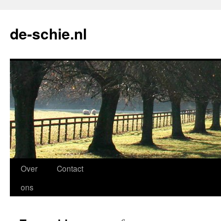
de-schie.nl
Spring
Over
Contact
naar
ons
de