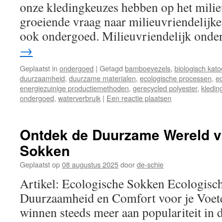
onze kledingkeuzes hebben op het milie
groeiende vraag naar milieuvriendelijk
ook ondergoed. Milieuvriendelijk on
→
Geplaatst in
ondergoed
|
Getagd
bamboevezels
,
biologisch kat
duurzaamheid
,
duurzame materialen
,
ecologische processen
,
e
energiezuinige productiemethoden
,
gerecycled polyester
,
kledin
ondergoed
,
waterverbruik
|
Een reactie plaatsen
Ontdek de Duurzame Wereld v
Sokken
Geplaatst op
08 augustus 2025
door
de-schie
Artikel: Ecologische Sokken Ecologisc
Duurzaamheid en Comfort voor je Voet
winnen steeds meer aan populariteit in 