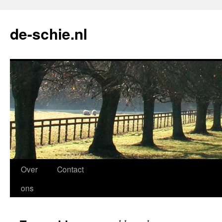
de-schie.nl
Spring
Over
Contact
naar
ons
de