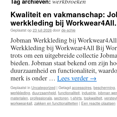
werkbroeken
Tag archieven:
inhoud
Kwaliteit en vakmanschap: J
werkkleding bij Workwear4All.
Geplaatst op
23 juli 2026
door
de-schie
Jobman Werkkleding bij Workwear4Al
Werkkleding bij Workwear4All Bij Wor
trots om een uitgebreide collectie Jobm
bieden. Jobman staat bekend om zijn ho
duurzaamheid en functionaliteit, waardo
merk is onder …
Lees verder
→
Geplaatst in
Uncategorized
|
Getagd
accessoires
,
bescherming
,
werkkleding
,
duurzaamheid
,
functionaliteit
,
industrie
,
jobman wer
materialen
,
professionals
,
sectoren
,
t-shirts
,
topkwaliteit
,
verstev
workwear4all
,
zakken en functionaliteiten
|
Een reactie plaatsen