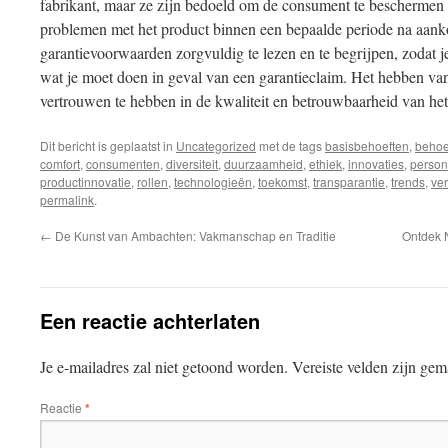
fabrikant, maar ze zijn bedoeld om de consument te beschermen 
problemen met het product binnen een bepaalde periode na aank
garantievoorwaarden zorgvuldig te lezen en te begrijpen, zodat je
wat je moet doen in geval van een garantieclaim. Het hebben va
vertrouwen te hebben in de kwaliteit en betrouwbaarheid van het
Dit bericht is geplaatst in
Uncategorized
met de tags
basisbehoeften
,
behoe
comfort
,
consumenten
,
diversiteit
,
duurzaamheid
,
ethiek
,
innovaties
,
person
productinnovatie
,
rollen
,
technologieën
,
toekomst
,
transparantie
,
trends
,
ve
permalink
.
←
De Kunst van Ambachten: Vakmanschap en Traditie
Ontdek 
Een reactie achterlaten
Je e-mailadres zal niet getoond worden.
Vereiste velden zijn ge
Reactie
*