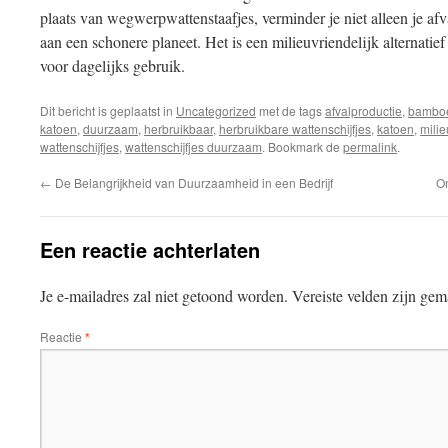
plaats van wegwerpwattenstaafjes, verminder je niet alleen je afv
aan een schonere planeet. Het is een milieuvriendelijk alternatief
voor dagelijks gebruik.
Dit bericht is geplaatst in
Uncategorized
met de tags
afvalproductie
,
bambo
katoen
,
duurzaam
,
herbruikbaar
,
herbruikbare wattenschijfjes
,
katoen
,
milie
wattenschijfjes
,
wattenschijfjes duurzaam
. Bookmark de
permalink
.
←
De Belangrijkheid van Duurzaamheid in een Bedrijf
On
Een reactie achterlaten
Je e-mailadres zal niet getoond worden.
Vereiste velden zijn ge
Reactie
*