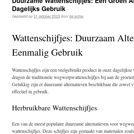
Duurzame Wattenschijfjes: Een Groen Al
inhoud
Dagelijks Gebruik
Geplaatst op
31 oktober 2025
door
de-schie
Wattenschijfjes: Duurzaam Alte
Eenmalig Gebruik
Wattenschijfjes zijn een veelgebruikt product in onze dagelijkse
dragen de traditionele wegwerpwattenschijfjes bij aan de groeie
Gelukkig zijn er duurzame alternatieven beschikbaar die zowel vri
effectief in gebruik.
Herbruikbare Wattenschijfjes
Een van de meest populaire duurzame alternatieven voor wegwerp
wattenschijfjes. Deze schijfjes zijn gemaakt van materialen zoal