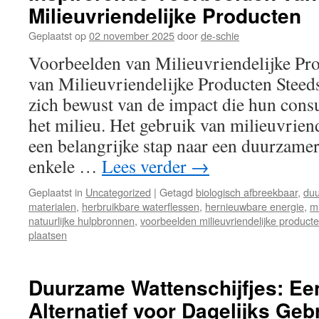
Milieuvriendelijke Producten
Geplaatst op
02 november 2025
door
de-schie
Voorbeelden van Milieuvriendelijke Pr
van Milieuvriendelijke Producten Stee
zich bewust van de impact die hun cons
het milieu. Het gebruik van milieuvrien
een belangrijke stap naar een duurzamere
enkele …
Lees verder
→
Geplaatst in
Uncategorized
|
Getagd
biologisch afbreekbaar
,
duu
materialen
,
herbruikbare waterflessen
,
hernieuwbare energie
,
mi
natuurlijke hulpbronnen
,
voorbeelden milieuvriendelijke product
plaatsen
Duurzame Wattenschijfjes: Ee
Alternatief voor Dagelijks Geb