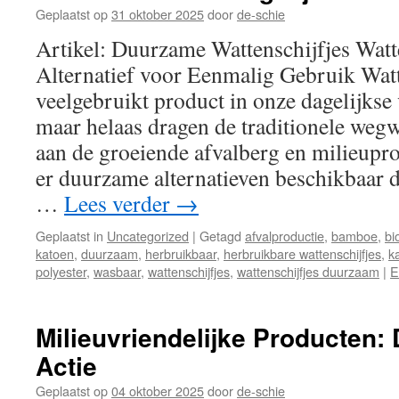
Geplaatst op
31 oktober 2025
door
de-schie
Artikel: Duurzame Wattenschijfjes Wat
Alternatief voor Eenmalig Gebruik Watte
veelgebruikt product in onze dagelijkse
maar helaas dragen de traditionele wegw
aan de groeiende afvalberg en milieupr
er duurzame alternatieven beschikbaar d
…
Lees verder
→
Geplaatst in
Uncategorized
|
Getagd
afvalproductie
,
bamboe
,
bi
katoen
,
duurzaam
,
herbruikbaar
,
herbruikbare wattenschijfjes
,
k
polyester
,
wasbaar
,
wattenschijfjes
,
wattenschijfjes duurzaam
|
E
Milieuvriendelijke Producten:
Actie
Geplaatst op
04 oktober 2025
door
de-schie