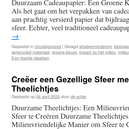
Duurzaam Cadeaupapier: Een Groene K
Als het gaat om het verpakken van cade
aan prachtig versierd papier dat bijdraag
sfeer. Echter, veel traditioneel cadeaup
→
Geplaatst in
Uncategorized
|
Getagd
afvalvermindering
,
biologis
gerecycled materiaal
,
groene keuze
,
impact op het milieu
,
milieu
Een reactie plaatsen
Creëer een Gezellige Sfeer m
Theelichtjes
Geplaatst op
06 april 2025
door
de-schie
Duurzame Theelichtjes: Een Milieuvrie
Sfeer te Creëren Duurzame Theelichtjes
Milieuvriendelijke Manier om Sfeer te 