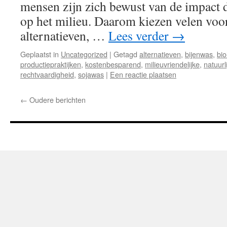
mensen zijn zich bewust van de impact 
op het milieu. Daarom kiezen velen vo
alternatieven, …
Lees verder
→
Geplaatst in
Uncategorized
|
Getagd
alternatieven
,
bijenwas
,
bio
productiepraktijken
,
kostenbesparend
,
milieuvriendelijke
,
natuurl
rechtvaardigheid
,
sojawas
|
Een reactie plaatsen
←
Oudere berichten