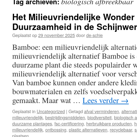
biologisch afbreekbaar
Tag archieven:
inhoud
Het Milieuvriendelijke Wonde
Duurzaamheid in de Schijnwe
Geplaatst op
29 november 2025
door
de-schie
Bamboe: een milieuvriendelijk alternat
milieuvriendelijk alternatief Bamboe is 
duurzame plant die steeds populairder w
milieuvriendelijk alternatief voor versc
Van bamboe kunnen onder andere kledi
bouwmaterialen en zelfs voedselverpak
gemaakt. Maar wat …
Lees verder
→
Geplaatst in
Uncategorized
|
Getagd
afval verminderen
,
alternat
milieuvriendelijk
,
bestrijdingsmiddelen
,
biodiversiteit
,
biologisch 
duurzame plantages
,
fsc-certificering
,
herbruikbare producten
,
h
milieuvriendelijk
,
ontbossing
,
plastic alternatieven
,
recyclebaar
,
s
plaatsen