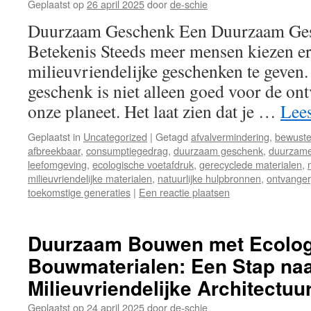
Geplaatst op
26 april 2025
door
de-schie
Duurzaam Geschenk Een Duurzaam Ges
Betekenis Steeds meer mensen kiezen 
milieuvriendelijke geschenken te geven
geschenk is niet alleen goed voor de on
onze planeet. Het laat zien dat je …
Lee
Geplaatst in
Uncategorized
|
Getagd
afvalvermindering
,
bewuste
afbreekbaar
,
consumptiegedrag
,
duurzaam geschenk
,
duurzam
leefomgeving
,
ecologische voetafdruk
,
gerecyclede materialen
,
milieuvriendelijke materialen
,
natuurlijke hulpbronnen
,
ontvanger
toekomstige generaties
|
Een reactie plaatsen
Duurzaam Bouwen met Ecolog
Bouwmaterialen: Een Stap na
Milieuvriendelijke Architectuu
Geplaatst op
24 april 2025
door
de-schie