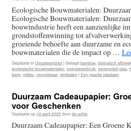
Ecologische Bouwmaterialen: Duurzaa
Ecologische Bouwmaterialen: Duurzaa
bouwindustrie heeft een aanzienlijke im
grondstoffenwinning tot afvalverwerkin
groeiende behoefte aan duurzame en ec
bouwmaterialen die de impact op …
Le
Geplaatst in
Uncategorized
|
Getagd
bamboe
,
biologisch afbree
ecologische bouwmaterialen
,
energieverbruik
,
gerecycled glas
,
leem
,
milieu
,
recyclebaar
,
strobalen
|
Een reactie plaatsen
Duurzaam Cadeaupapier: Gro
voor Geschenken
Geplaatst op
16 april 2025
door
de-schie
Duurzaam Cadeaupapier: Een Groene K