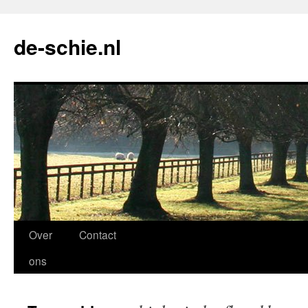
de-schie.nl
Spring
Over
Contact
naar
ons
de