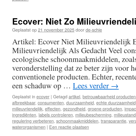
Ecover: Niet Zo Milieuvriendel
Geplaatst op
21 november 2025
door
de-schie
Artikel: Ecover Niet Milieuvriendelijk 
Milieuvriendelijk Als Gedacht Veel co
ecologische schoonmaakmiddelen, zoals 
veronderstelling dat ze beter zijn voor h
conventionele producten. Echter, recen
een schaduw op …
Lees verder
→
Geplaatst in
ecover
|
Getagd
artikel
,
betrouwbaarheid producten
afbreekbaar
,
consumenten
,
duurzaamheid
,
echte duurzaamheid
milieuvriendelijk
,
effecten
,
gezondheid
,
groene producten
,
impac
ingrediënten
,
labels controleren
,
milieubescherming
,
milieustan
regulering verbeteren
,
schoonmaakmiddelen
,
transparantie
,
ver
waterorganismen
|
Een reactie plaatsen