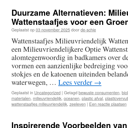
Duurzame Alternatieven: Milie
Wattenstaafjes voor een Groe
Geplaatst op
03 november 2025
door
de-schie
Wattenstaafjes Milieuvriendelijk Watten
een Milieuvriendelijkere Optie Wattensta
alomtegenwoordig in badkamers over de
vormen een aanzienlijke bedreiging voor
stokjes en de katoenen uiteinden beland
waterwegen, …
Lees verder
→
Geplaatst in
Uncategorized
|
Getagd
bewuste consumenten
,
bio
materialen
,
milieuvriendelijk
,
oceanen
,
plastic afval
,
plasticvervui
wattenstaafjes milieuvriendelijk
,
zeeleven
|
Een reactie plaatsen
Inspirerende Voorbeelden van