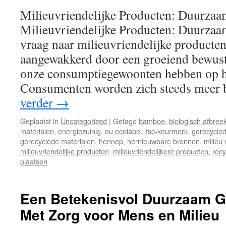
Milieuvriendelijke Producten: Duurzaa
Milieuvriendelijke Producten: Duurzaa
vraag naar milieuvriendelijke producten
aangewakkerd door een groeiend bewustz
onze consumptiegewoonten hebben op he
Consumenten worden zich steeds meer
verder
→
Geplaatst in
Uncategorized
|
Getagd
bamboe
,
biologisch afbree
materialen
,
energiezuinig
,
eu ecolabel
,
fsc-keurmerk
,
gerecycled
gerecyclede materialen
,
hennep
,
hernieuwbare bronnen
,
milieu 
milieuvriendelijke producten
,
milieuvriendelijkere producten
,
recy
plaatsen
Een Betekenisvol Duurzaam G
Met Zorg voor Mens en Milieu