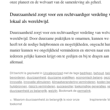
onze planeet en de welvaart van de samenleving als geheel.
Duurzaamheid zorgt voor een rechtvaardiger verdeling 
lokaal als wereldwijd.
Duurzaamheid zorgt voor een rechtvaardiger verdeling van welva
wereldwijd. Door duurzame praktijken te omarmen, kunnen we e
heeft tot de nodige hulpbronnen en mogelijkheden, ongeacht hun
manier kunnen we ongelijkheid verminderen en streven naar een
iedereen gelijke kansen krijgt om te gedijen en bij te dragen a
allemaal.
Dit bericht is geplaatst in
Uncategorized
met de tags
bedrijven
,
behoud
,
bel
bevorderen
,
duurzaamheid
,
duurzame praktijken
,
economisch belang
,
gez
innovatie
,
innovatie stimuleren
,
klimaatverandering verminderen
,
kosten b
hulpbronnen
,
risico's verminderen
,
succesvoller
,
toekomstige generaties
,
v
duurzaamheid zo belangrijk
,
welzijn
. Bookmark de
permalink
.
←
Waarom duurzaamheid zo belangrijk is voor onze
Inspirerende 
toekomst