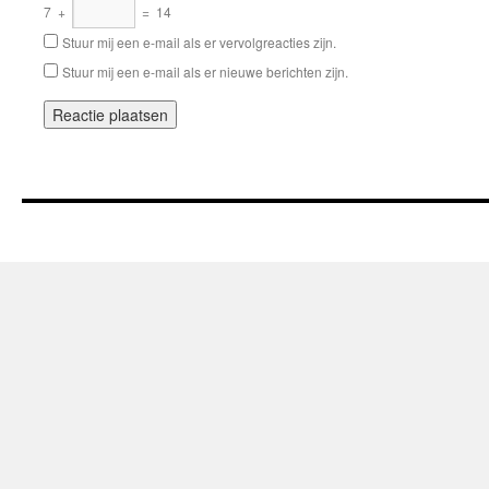
7
+
=
14
Stuur mij een e-mail als er vervolgreacties zijn.
Stuur mij een e-mail als er nieuwe berichten zijn.