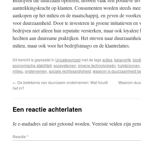
Bedrijven die duurzaam opereren, hebben vaak een positieve in
aantrekkingskracht op klanten. Consumenten worden steeds mee
aankopen op het milieu en de maatschappij, en geven de voorkeur
voor duurzaamheid. Door te investeren in groene initiatieven e
bedrijven niet alleen hun reputatie versterken, maar ook loyaler
hechten aan duurzame praktijken. Het streven naar duurzaamheid 
milieu, maar ook voor het bedrijfsimago en de klantrelaties.
Dit bericht is geplaatst in
Uncategorized
met de tags
acties
,
belangrijk
,
biodi
economische stabiliteit
,
ecosystemen
,
groene technologieën
,
hulpbronnen
milieu
,
ondernemen
,
sociale rechtvaardigheid
,
waarom is duurzaamheid bel
←
De betekenis van duurzaam ondernemen: Wat houdt
Waarom duurz
het in?
Een reactie achterlaten
Je e-mailadres zal niet getoond worden.
Vereiste velden zijn ge
Reactie
*