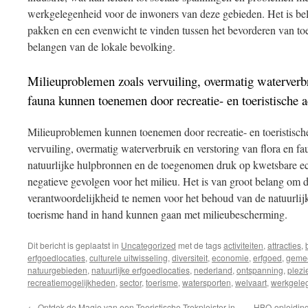
werkgelegenheid voor de inwoners van deze gebieden. Het is bel
pakken en een evenwicht te vinden tussen het bevorderen van to
belangen van de lokale bevolking.
Milieuproblemen zoals vervuiling, overmatig waterverbr
fauna kunnen toenemen door recreatie- en toeristische ac
Milieuproblemen kunnen toenemen door recreatie- en toeristische 
vervuiling, overmatig waterverbruik en verstoring van flora en fa
natuurlijke hulpbronnen en de toegenomen druk op kwetsbare e
negatieve gevolgen voor het milieu. Het is van groot belang om 
verantwoordelijkheid te nemen voor het behoud van de natuurlij
toerisme hand in hand kunnen gaan met milieubescherming.
Dit bericht is geplaatst in
Uncategorized
met de tags
activiteiten
,
attracties
,
erfgoedlocaties
,
culturele uitwisseling
,
diversiteit
,
economie
,
erfgoed
,
geme
natuurgebieden
,
natuurlijke erfgoedlocaties
,
nederland
,
ontspanning
,
plezi
recreatiemogelijkheden
,
sector
,
toerisme
,
watersporten
,
welvaart
,
werkgele
←
Ontdek de Magie van een Toeristische Trekpleister in
HBO-opleiding