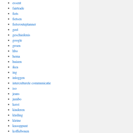
essent
fairtrade
fiets
fietsen
fietsrouteplanner
geel
geschiedenis
google
groen
hbo
hema
huizen
ikea
ing
inloggen
interculturele communicatie
iso
jeans
jumbo
kerst
kinderen
kleding
kleine
knooppunt
koffiebonen