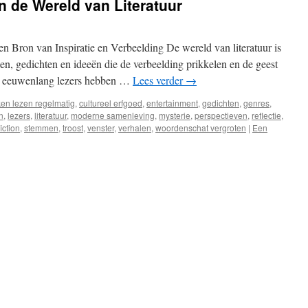
in de Wereld van Literatuur
Een Bron van Inspiratie en Verbeelding De wereld van literatuur is
len, gedichten en ideeën die de verbeelding prikkelen en de geest
ie eeuwenlang lezers hebben …
Lees verder
→
en lezen regelmatig
,
cultureel erfgoed
,
entertainment
,
gedichten
,
genres
,
n
,
lezers
,
literatuur
,
moderne samenleving
,
mysterie
,
perspectieven
,
reflectie
,
iction
,
stemmen
,
troost
,
venster
,
verhalen
,
woordenschat vergroten
|
Een