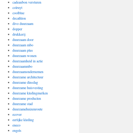
cadeaubon versturen
colruyt
coolblue
decathlon
divo duurzaam
dopper
drukkerij
duurzaam door
duurzaam mbo
duurzaam plus
duurzaam wonen
duurzaamheid in actie
duurzaammbo
duurzaamondernemen
duurzame architectuur
duurzame dinsdag
duurzame huisvesting
duurzame kledingmerken
duurzame producten
duurzame stad
duurzamehuizenroute
ecover
eerlijke kleding
eneco
engels