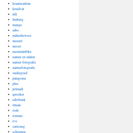
kraamcadeau
kruidvat
lidl
limburg
mango
mbo
milieubewust
moezel
mosel
mountainbike
natuur en milieu
natuur fotografie
natuurfotografie
ondergoed
patagonia
plus
primark
quooker
rabobank
rituals
rode
romans
rvo
samsung
schoenen