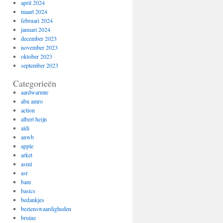
april 2024
maart 2024
februari 2024
januari 2024
december 2023
november 2023
oktober 2023
september 2023
Categorieën
aardwarmte
abn amro
action
albert heijn
aldi
anwb
apple
arket
asml
asr
bam
basics
bedankjes
bezienswaardigheden
bruine