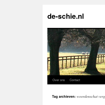
de-schie.nl
Over ons
Contact
Spring
naar
woordenschat verg
Tag archieven:
de