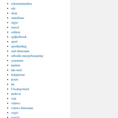
schoenenmerken
sde
shop
sinterklaas
sligro
snavel
sokken
spijkerbroek
sport
sportkleding
start duurzaam
subsidie energiebesparing
synoniem
tandem
tata steel
trekpleister
trouw
tui
Uncategorized
unilever
veja
veluwe
veluwe duurzaam
vogel
vogel's