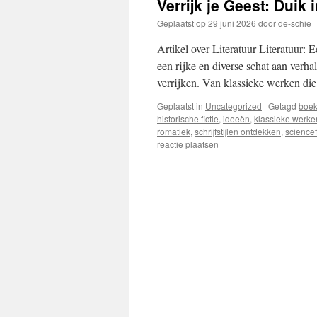
Verrijk je Geest: Duik 
inhoud
Geplaatst op
29 juni 2026
door
de-schie
Artikel over Literatuur Literatuur: 
een rijke en diverse schat aan verha
verrijken. Van klassieke werken d
Geplaatst in
Uncategorized
|
Getagd
boek
historische fictie
,
ideeën
,
klassieke werke
romatiek
,
schrijfstijlen ontdekken
,
sciencef
reactie plaatsen