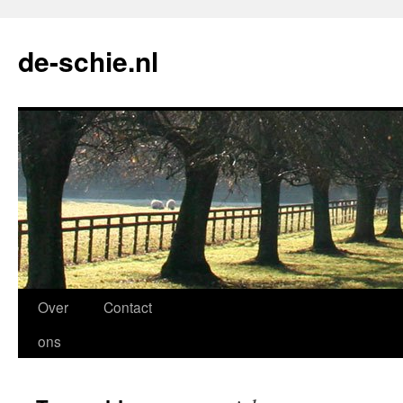
de-schie.nl
Spring
Over
Contact
naar
ons
de