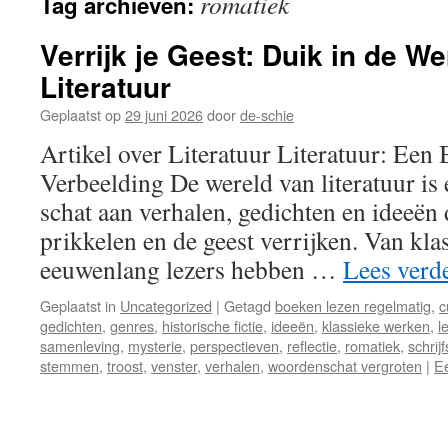
romatiek
Tag archieven:
inhoud
Verrijk je Geest: Duik in de W
Literatuur
Geplaatst op
29 juni 2026
door
de-schie
Artikel over Literatuur Literatuur: Een 
Verbeelding De wereld van literatuur is 
schat aan verhalen, gedichten en ideeën 
prikkelen en de geest verrijken. Van kla
eeuwenlang lezers hebben …
Lees verd
Geplaatst in
Uncategorized
|
Getagd
boeken lezen regelmatig
,
c
gedichten
,
genres
,
historische fictie
,
ideeën
,
klassieke werken
,
l
samenleving
,
mysterie
,
perspectieven
,
reflectie
,
romatiek
,
schrij
stemmen
,
troost
,
venster
,
verhalen
,
woordenschat vergroten
|
Ee