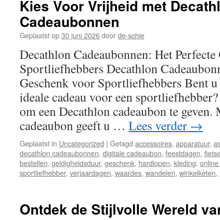
Kies Voor Vrijheid met Decath
Cadeaubonnen
Geplaatst op
30 juni 2026
door
de-schie
Decathlon Cadeaubonnen: Het Perfecte
Sportliefhebbers Decathlon Cadeaubonn
Geschenk voor Sportliefhebbers Bent u 
ideale cadeau voor een sportliefhebber
om een Decathlon cadeaubon te geven. 
cadeaubon geeft u …
Lees verder
→
Geplaatst in
Uncategorized
|
Getagd
accessoires
,
apparatuur
,
a
decathlon cadeaubonnen
,
digitale cadeaubon
,
feestdagen
,
fiets
bestellen
,
geldigheidsduur
,
geschenk
,
hardlopen
,
kleding
,
online
sportliefhebber
,
verjaardagen
,
waardes
,
wandelen
,
winkelketen
,
Ontdek de Stijlvolle Wereld 