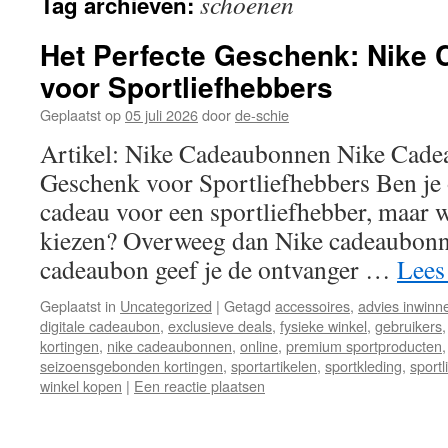
schoenen
Tag archieven:
inhoud
Het Perfecte Geschenk: Nike
voor Sportliefhebbers
Geplaatst op
05 juli 2026
door
de-schie
Artikel: Nike Cadeaubonnen Nike Cade
Geschenk voor Sportliefhebbers Ben je 
cadeau voor een sportliefhebber, maar we
kiezen? Overweeg dan Nike cadeaubonn
cadeaubon geef je de ontvanger …
Lees
Geplaatst in
Uncategorized
|
Getagd
accessoires
,
advies inwinn
digitale cadeaubon
,
exclusieve deals
,
fysieke winkel
,
gebruikers
kortingen
,
nike cadeaubonnen
,
online
,
premium sportproducten
seizoensgebonden kortingen
,
sportartikelen
,
sportkleding
,
sport
winkel kopen
|
Een reactie plaatsen