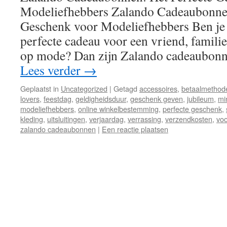
Modeliefhebbers Zalando Cadeaubonnen
Geschenk voor Modeliefhebbers Ben je 
perfecte cadeau voor een vriend, familiel
op mode? Dan zijn Zalando cadeaubonn
Lees verder
→
Geplaatst in
Uncategorized
|
Getagd
accessoires
,
betaalmethod
lovers
,
feestdag
,
geldigheidsduur
,
geschenk geven
,
jubileum
,
mi
modeliefhebbers
,
online winkelbestemming
,
perfecte geschenk
,
kleding
,
uitsluitingen
,
verjaardag
,
verrassing
,
verzendkosten
,
vo
zalando cadeaubonnen
|
Een reactie plaatsen