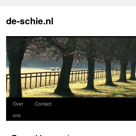
de-schie.nl
Spring
Over
Contact
naar
ons
de