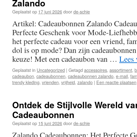
Zalando
Geplaatst op
17 juni 2026
door
de-schie
Artikel: Cadeaubonnen Zalando Cadea
Perfecte Geschenk voor Mode-Liefhebbe
het perfecte cadeau voor een vriend, fami
dol is op mode? Dan zijn cadeaubonnen
keuze! Met een cadeaubon van …
Lees 
Geplaatst in
Uncategorized
|
Getagd
accessoires
,
assortiment
,
b
cadeaubon
,
cadeaubonnen
,
cadeaubonnen zalando
,
e-mail
,
fam
trendy kleding
,
vrienden
,
vrijheid
,
zalando
|
Een reactie plaatsen
Ontdek de Stijlvolle Wereld v
Cadeaubonnen
Geplaatst op
15 juni 2026
door
de-schie
Zalando Cadeaubonnen: Het Perfecte G