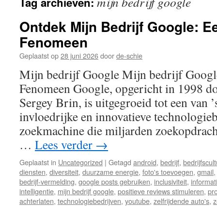
mijn bedrijf google
Tag archieven:
inhoud
Ontdek Mijn Bedrijf Google: E
Fenomeen
Geplaatst op
28 juni 2026
door
de-schie
Mijn bedrijf Google Mijn bedrijf Goog
Fenomeen Google, opgericht in 1998 do
Sergey Brin, is uitgegroeid tot een van 
invloedrijke en innovatieve technologieb
zoekmachine die miljarden zoekopdrach
…
Lees verder
→
Geplaatst in
Uncategorized
|
Getagd
android
,
bedrijf
,
bedrijfscul
diensten
,
diversiteit
,
duurzame energie
,
foto's toevoegen
,
gmail
bedrijf-vermelding
,
google posts gebruiken
,
inclusiviteit
,
informat
intelligentie
,
mijn bedrijf google
,
positieve reviews stimuleren
,
pr
achterlaten
,
technologiebedrijven
,
youtube
,
zelfrijdende auto's
,
z