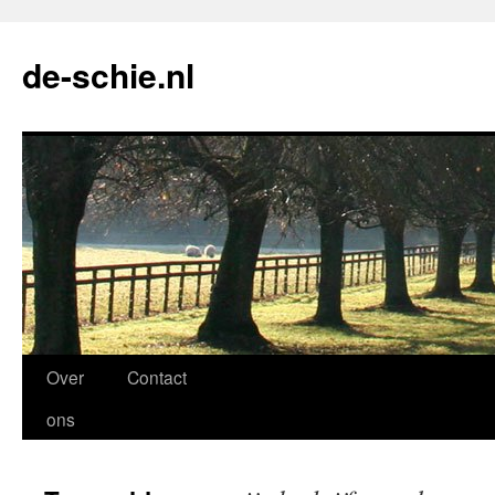
de-schie.nl
Spring
Over
Contact
naar
ons
de