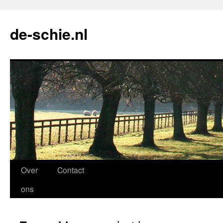
de-schie.nl
Spring
Over
Contact
naar
ons
de