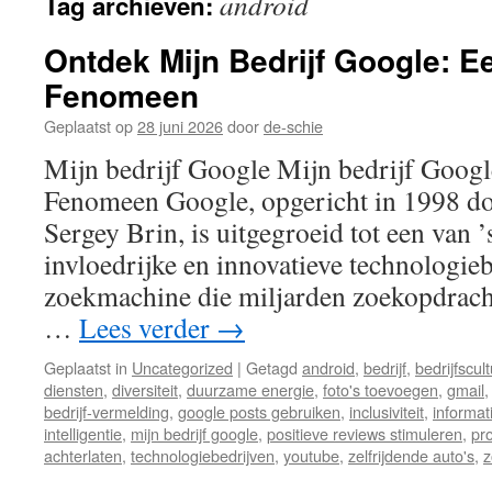
android
Tag archieven:
inhoud
Ontdek Mijn Bedrijf Google: E
Fenomeen
Geplaatst op
28 juni 2026
door
de-schie
Mijn bedrijf Google Mijn bedrijf Goog
Fenomeen Google, opgericht in 1998 do
Sergey Brin, is uitgegroeid tot een van 
invloedrijke en innovatieve technologieb
zoekmachine die miljarden zoekopdrach
…
Lees verder
→
Geplaatst in
Uncategorized
|
Getagd
android
,
bedrijf
,
bedrijfscul
diensten
,
diversiteit
,
duurzame energie
,
foto's toevoegen
,
gmail
bedrijf-vermelding
,
google posts gebruiken
,
inclusiviteit
,
informat
intelligentie
,
mijn bedrijf google
,
positieve reviews stimuleren
,
pr
achterlaten
,
technologiebedrijven
,
youtube
,
zelfrijdende auto's
,
z