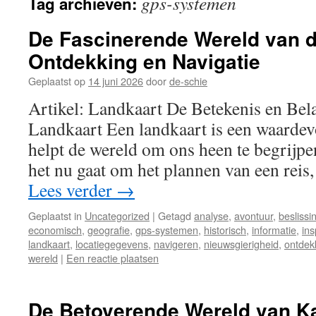
gps-systemen
Tag archieven:
inhoud
De Fascinerende Wereld van d
Ontdekking en Navigatie
Geplaatst op
14 juni 2026
door
de-schie
Artikel: Landkaart De Betekenis en Bel
Landkaart Een landkaart is een waardev
helpt de wereld om ons heen te begrijpe
het nu gaat om het plannen van een reis
Lees verder
→
Geplaatst in
Uncategorized
|
Getagd
analyse
,
avontuur
,
beslissi
economisch
,
geografie
,
gps-systemen
,
historisch
,
informatie
,
ins
landkaart
,
locatiegegevens
,
navigeren
,
nieuwsgierigheid
,
ontdek
wereld
|
Een reactie plaatsen
De Betoverende Wereld van K