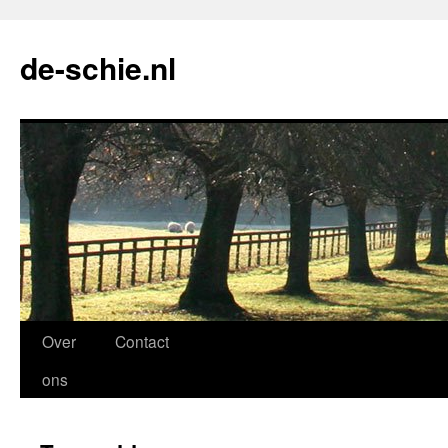
de-schie.nl
Spring
Over
Contact
naar
ons
de