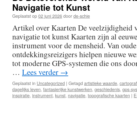
Navigatie tot Kunst
Geplaatst op
02 juni 2026
door
de-schie
Artikel over Kaarten De veelzijdigheid 
navigatie tot kunst Kaarten zijn al eeuw
instrument voor de mensheid. Van oude 
ontdekkingsreizigers hielpen nieuwe we
tot moderne GPS-systemen die ons door
…
Lees verder
→
Geplaatst in
Uncategorized
|
Getagd
artistieke waarde
,
cartograf
dagelijks leven
,
fantasierijke kunstwerken
,
geschiedenis
,
gps-sy
inspiratie
,
instrument
,
kunst
,
navigatie
,
topografische kaarten
|
E