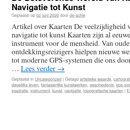
Navigatie tot Kunst
Geplaatst op
02 juni 2026
door
de-schie
Artikel over Kaarten De veelzijdigheid 
navigatie tot kunst Kaarten zijn al eeuw
instrument voor de mensheid. Van oude 
ontdekkingsreizigers hielpen nieuwe we
tot moderne GPS-systemen die ons door
…
Lees verder
→
Geplaatst in
Uncategorized
|
Getagd
artistieke waarde
,
cartograf
dagelijks leven
,
fantasierijke kunstwerken
,
geschiedenis
,
gps-sy
inspiratie
,
instrument
,
kunst
,
navigatie
,
topografische kaarten
|
E