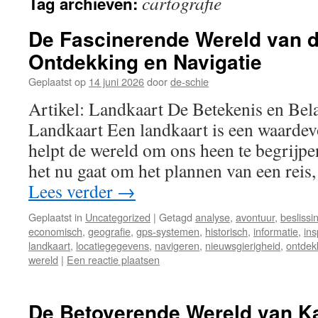
cartografie
Tag archieven:
inhoud
De Fascinerende Wereld van d
Ontdekking en Navigatie
Geplaatst op
14 juni 2026
door
de-schie
Artikel: Landkaart De Betekenis en Bel
Landkaart Een landkaart is een waardev
helpt de wereld om ons heen te begrijpe
het nu gaat om het plannen van een reis
Lees verder
→
Geplaatst in
Uncategorized
|
Getagd
analyse
,
avontuur
,
beslissi
economisch
,
geografie
,
gps-systemen
,
historisch
,
informatie
,
ins
landkaart
,
locatiegegevens
,
navigeren
,
nieuwsgierigheid
,
ontdek
wereld
|
Een reactie plaatsen
De Betoverende Wereld van K