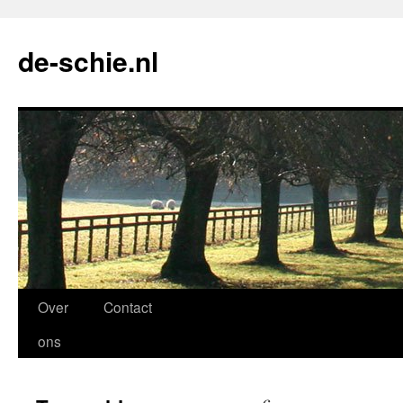
de-schie.nl
Spring
Over
Contact
naar
ons
de