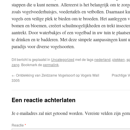
stappen die u kunt nemen. Allereerst is het belangrijk om te zo
zoals vogelvoederhuisjes, voedertafels en vetbollen. Daarnaast 
vogels een veilige plek te bieden om te broeden. Het aanleggen va
bomen en bloemen, creëert schuilmogelijkheden en trekt insecten
aantrekt. Door waterbakjes of een vogelbad in uw tuin te plaatse
te drinken en te badderen. Met deze simpele aanpassingen kunt u
paradijs voor diverse vogelsoorten.
Dit bericht is geplaatst in
Uncategorized
met de tags
nederland
,
plekken
,
sp
zang
. Bookmark de
permalink
.
←
Ontdekking van Zeldzame Vogelsoort op Vogels Wall
Prachtige V
3305
Een reactie achterlaten
Je e-mailadres zal niet getoond worden.
Vereiste velden zijn ge
Reactie
*