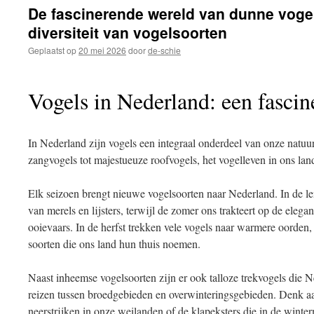
inhoud
De fascinerende wereld van dunne vogels
diversiteit van vogelsoorten
Geplaatst op
20 mei 2026
door
de-schie
Vogels in Nederland: een fascine
In Nederland zijn vogels een integraal onderdeel van onze natuu
zangvogels tot majestueuze roofvogels, het vogelleven in ons land
Elk seizoen brengt nieuwe vogelsoorten naar Nederland. In de l
van merels en lijsters, terwijl de zomer ons trakteert op de eleg
ooievaars. In de herfst trekken vele vogels naar warmere oorden
soorten die ons land hun thuis noemen.
Naast inheemse vogelsoorten zijn er ook talloze trekvogels die 
reizen tussen broedgebieden en overwinteringsgebieden. Denk aan
neerstrijken in onze weilanden of de klapeksters die in de winte