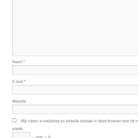
Naam
*
E-mail
*
Website
Mijn naam, e-mailadres en website opslaan in deze browser voor de v
plaats.
−
one
=
8