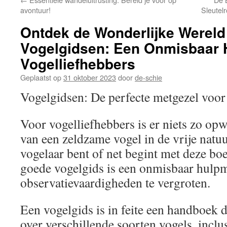
inhoud
avontuur!
Sleutel
Ontdek de Wonderlijke Wereld
Vogelgidsen: Een Onmisbaar 
Vogelliefhebbers
Geplaatst op
31 oktober 2023
door
de-schie
Vogelgidsen: De perfecte metgezel voor
Voor vogelliefhebbers is er niets zo opw
van een zeldzame vogel in de vrije natuu
vogelaar bent of net begint met deze bo
goede vogelgids is een onmisbaar hulpm
observatievaardigheden te vergroten.
Een vogelgids is in feite een handboek d
over verschillende soorten vogels, inclus