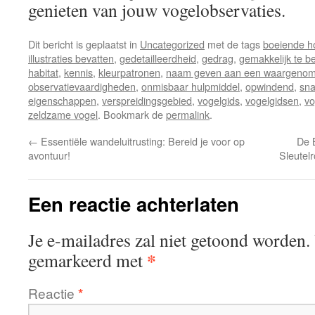
genieten van jouw vogelobservaties.
Dit bericht is geplaatst in
Uncategorized
met de tags
boeiende h
illustraties bevatten
,
gedetailleerdheid
,
gedrag
,
gemakkelijk te be
habitat
,
kennis
,
kleurpatronen
,
naam geven aan een waargenom
observatievaardigheden
,
onmisbaar hulpmiddel
,
opwindend
,
sna
eigenschappen
,
verspreidingsgebied
,
vogelgids
,
vogelgidsen
,
vo
zeldzame vogel
. Bookmark de
permalink
.
←
Essentiële wandeluitrusting: Bereid je voor op
De B
avontuur!
Sleutel
Een reactie achterlaten
Je e-mailadres zal niet getoond worden.
*
gemarkeerd met
Reactie
*