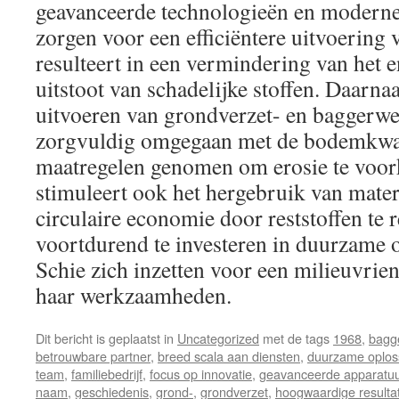
geavanceerde technologieën en moderne 
zorgen voor een efficiëntere uitvoering 
resulteert in een vermindering van het 
uitstoot van schadelijke stoffen. Daarnaa
uitvoeren van grondverzet- en bagger
zorgvuldig omgegaan met de bodemkwal
maatregelen genomen om erosie te voo
stimuleert ook het hergebruik van mater
circulaire economie door reststoffen te 
voortdurend te investeren in duurzame o
Schie zich inzetten voor een milieuvrien
haar werkzaamheden.
Dit bericht is geplaatst in
Uncategorized
met de tags
1968
,
bagg
betrouwbare partner
,
breed scala aan diensten
,
duurzame oplos
team
,
familiebedrijf
,
focus op innovatie
,
geavanceerde apparatuu
naam
,
geschiedenis
,
grond-
,
grondverzet
,
hoogwaardige resulta