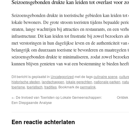
Seizoensgebonden drukte kan leiden tot overlast voor zo
Seizoensgebonden drukte in toeristische gebieden kan leiden tot 
lokale bewoners. De grote stroom toeristen tijdens bepaalde peri
straten, lange wachtrijen bij attracties en restaurants, en een ve
infrastructuur. Dit kan leiden tot frustratie bij zowel bezoekers a
met verstoringen in hun dagelijkse leven en de authenticiteit va
belangrijk om duurzaam toerisme te bevorderen en maatregelen
seizoensgebonden drukte te minimaliseren, zodat zowel bezoeke
kunnen blijven genieten van wat een bestemming te bieden heeft
Dit bericht is geplaatst in
Uncategorized
met de tags
culinaire scene
,
cultur
historische steden
,
landschappen
,
lokale gerechten
,
nationale parken
,
natu
toerisme
,
toeristisch
,
tradities
. Bookmark de
permalink
.
←
De Invloed van Toeristen op Lokale Gemeenschappen:
Ontdek 
Een Diepgaande Analyse
Een reactie achterlaten