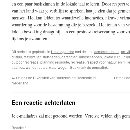
en een paar basiszinnen in de lokale taal te leren. Door respect t
van het land waar je verblijft te spreken, laat je zien dat je geïnt
mensen. Het kan leiden tot waardevolle interacties, nieuwe vrie
waardering voor de bestemming die je bezoekt. Het tonen van vri
lokale bevolking draagt bij aan een positieve reiservaring voor z
tijdens je avonturen.
Dit bericht is geplaatst in
Uncategorized
met de tags
accommodaties
,
activi
cultuur
,
festiviteiten
,
fietspaden
,
gerechten
,
landschappen
,
lokale cultuur
,
lo
outdoor recreatie
,
planning reisroute
,
recreatie
,
respect voor natuur en mili
tradities
,
wandelroutes
,
waterwegen
. Bookmark de
permalink
.
←
Ontdek de Diversiteit van Toerisme en Recreatie in
Ontdek de
Nederland
Een reactie achterlaten
Je e-mailadres zal niet getoond worden.
Vereiste velden zijn ge
Reactie
*