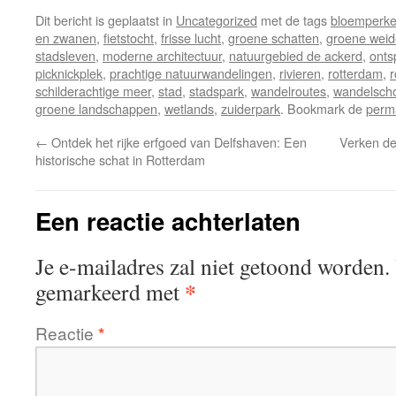
Dit bericht is geplaatst in
Uncategorized
met de tags
bloemperke
en zwanen
,
fietstocht
,
frisse lucht
,
groene schatten
,
groene wei
stadsleven
,
moderne architectuur
,
natuurgebied de ackerd
,
onts
picknickplek
,
prachtige natuurwandelingen
,
rivieren
,
rotterdam
,
r
schilderachtige meer
,
stad
,
stadspark
,
wandelroutes
,
wandelsch
groene landschappen
,
wetlands
,
zuiderpark
. Bookmark de
perm
←
Ontdek het rijke erfgoed van Delfshaven: Een
Verken de
historische schat in Rotterdam
Een reactie achterlaten
Je e-mailadres zal niet getoond worden.
*
gemarkeerd met
Reactie
*