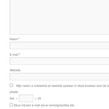
Naam
*
E-mail
*
Website
Mijn naam, e-mailadres en website opslaan in deze browser voor de v
plaats.
five
×
=
25
Stuur mij een e-mail als er vervolgreacties zijn.