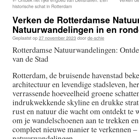
inhoud
historische schat in Rotterdam
Verken de Rotterdamse Natuur
Natuurwandelingen in en ron
Geplaatst op
27 november 2023
door
de-schie
Rotterdamse Natuurwandelingen: Ontde
van de Stad
Rotterdam, de bruisende havenstad bek
architectuur en levendige stadsleven, he
verrassende hoeveelheid groene schatten
indrukwekkende skyline en drukke strate
rust en natuur die wacht om ontdekt te 
om je wandelschoenen aan te trekken e
compleet nieuwe manier te verkennen – v
natuurwandelingen.