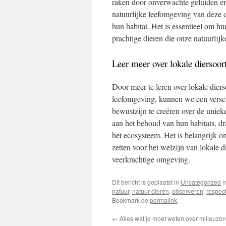
raken door onverwachte geluiden en
natuurlijke leefomgeving van deze di
hun habitat. Het is essentieel om 
prachtige dieren die onze natuurlij
Leer meer over lokale diersoor
Door meer te leren over lokale dier
leefomgeving, kunnen we een versch
bewustzijn te creëren over de unie
aan het behoud van hun habitats, dr
het ecosysteem. Het is belangrijk o
zetten voor het welzijn van lokale d
veerkrachtige omgeving.
Dit bericht is geplaatst in
Uncategorized
m
natuur
,
natuur dieren
,
observeren
,
respec
Bookmark de
permalink
.
←
Alles wat je moet weten over milieuzo