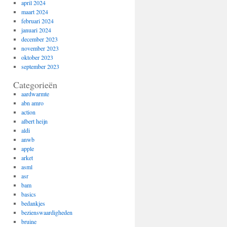
april 2024
maart 2024
februari 2024
januari 2024
december 2023
november 2023
oktober 2023
september 2023
Categorieën
aardwarmte
abn amro
action
albert heijn
aldi
anwb
apple
arket
asml
asr
bam
basics
bedankjes
bezienswaardigheden
bruine