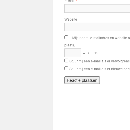
E-mail
*
Website
Mijn naam, e-mailadres en website o
plaats.
+
3
=
12
Stuur mij een e-mail als er vervolgreact
Stuur mij een e-mail als er nieuwe beri