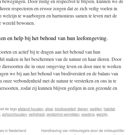
 bewegingen. Door rustig en respectvol te blijven, kunnen we de
eren respecteren en ervoor zorgen dat ze zich veilig voelen in
hun welzijn te waarborgen en harmonieus samen te leven met de
ke wereld bewonen.
ten en help bij het behoud van hun leefomgeving.
soorten en actief bij te dragen aan het behoud van hun
il maken in het beschermen van de natuur en haar dieren. Door
ke diersoorten die in onze omgeving leven en door mee te werken
agen we bij aan het behoud van biodiversiteit en de balans van
m onze verbondenheid met de natuur te versterken en ons in te
iersoorten, zodat zij kunnen blijven gedijen in een gezonde en
et de tags
afstand houden
,
afval
,
biodiversiteit
,
dieren
,
gedijen
,
habitat
,
t
,
schoonhouden
,
veiligheid
,
verstoring vermijden
,
voeding
,
welzijn
.
nes in Nederland
Handhaving van milieuregels door de milieupolitie: