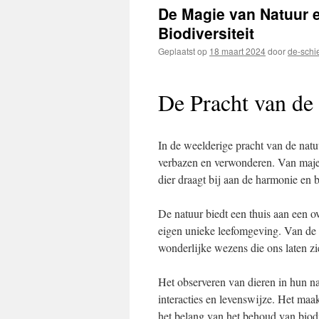
inhoud
De Magie van Natuur 
Biodiversiteit
Geplaatst op
18 maart 2024
door
de-schi
De Pracht van de
In de weelderige pracht van de natuu
verbazen en verwonderen. Van majest
dier draagt bij aan de harmonie en 
De natuur biedt een thuis aan een ov
eigen unieke leefomgeving. Van de 
wonderlijke wezens die ons laten zie
Het observeren van dieren in hun na
interacties en levenswijze. Het maa
het belang van het behoud van biodi