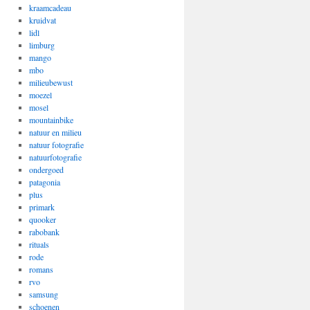
kraamcadeau
kruidvat
lidl
limburg
mango
mbo
milieubewust
moezel
mosel
mountainbike
natuur en milieu
natuur fotografie
natuurfotografie
ondergoed
patagonia
plus
primark
quooker
rabobank
rituals
rode
romans
rvo
samsung
schoenen