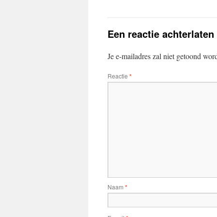
Een reactie achterlaten
Je e-mailadres zal niet getoond wor
Reactie
*
Naam
*