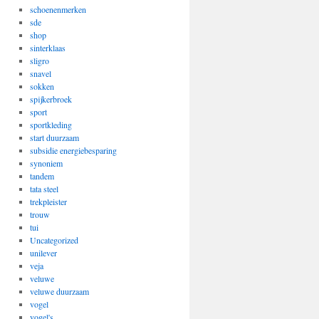
schoenenmerken
sde
shop
sinterklaas
sligro
snavel
sokken
spijkerbroek
sport
sportkleding
start duurzaam
subsidie energiebesparing
synoniem
tandem
tata steel
trekpleister
trouw
tui
Uncategorized
unilever
veja
veluwe
veluwe duurzaam
vogel
vogel's