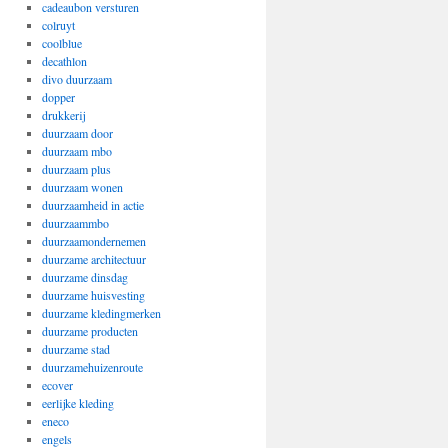
cadeaubon versturen
colruyt
coolblue
decathlon
divo duurzaam
dopper
drukkerij
duurzaam door
duurzaam mbo
duurzaam plus
duurzaam wonen
duurzaamheid in actie
duurzaammbo
duurzaamondernemen
duurzame architectuur
duurzame dinsdag
duurzame huisvesting
duurzame kledingmerken
duurzame producten
duurzame stad
duurzamehuizenroute
ecover
eerlijke kleding
eneco
engels