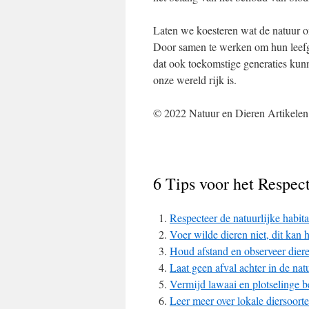
Laten we koesteren wat de natuur on
Door samen te werken om hun leefg
dat ook toekomstige generaties kunne
onze wereld rijk is.
© 2022 Natuur en Dieren Artikelen
6 Tips voor het Respe
Respecteer de natuurlijke habita
Voer wilde dieren niet, dit kan h
Houd afstand en observeer diere
Laat geen afval achter in de natu
Vermijd lawaai en plotselinge b
Leer meer over lokale diersoort