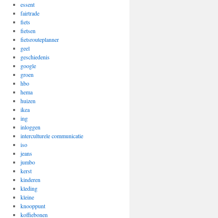
essent
fairtrade
fiets
fietsen
fietsrouteplanner
geel
geschiedenis
google
groen
hbo
hema
huizen
ikea
ing
inloggen
interculturele communicatie
iso
jeans
jumbo
kerst
kinderen
kleding
kleine
knooppunt
koffiebonen