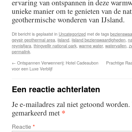
ervaring van ontspannen in deze warmw
unieke manier om te genieten van de nat
geothermische wonderen van IJsland.
Dit bericht is geplaatst in
Uncategorized
met de tags
bezienswaa
geysir geothermal area
,
ijsland
,
ijsland bezienswaardigheden
,
n
reynisfjara
,
thingvellir national park
,
warme water
,
watervallen
,
z
permalink
.
←
Ontspannen Verwennerij: Hotel Cadeaubon
Prachtige Ra
voor een Luxe Verblijf
Een reactie achterlaten
Je e-mailadres zal niet getoond worden.
*
gemarkeerd met
Reactie
*