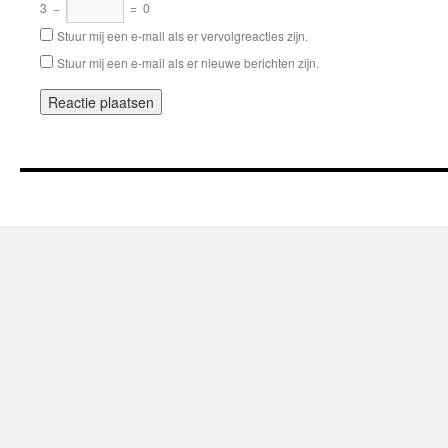
3
−
=
0
Stuur mij een e-mail als er vervolgreacties zijn.
Stuur mij een e-mail als er nieuwe berichten zijn.